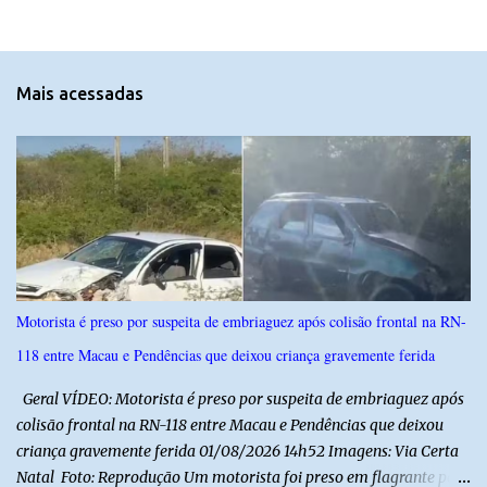
e
n
t
Mais acessadas
á
r
i
o
s
Motorista é preso por suspeita de embriaguez após colisão frontal na RN-
118 entre Macau e Pendências que deixou criança gravemente ferida
Geral VÍDEO: Motorista é preso por suspeita de embriaguez após
colisão frontal na RN-118 entre Macau e Pendências que deixou
criança gravemente ferida 01/08/2026 14h52 Imagens: Via Certa
Natal Foto: Reprodução Um motorista foi preso em flagrante por