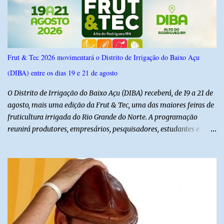
confiança de 95%. Registro no TSE: RN-09520/2026
Frut & Tec 2026 movimentará o Distrito de Irrigação do Baixo Açu
(DIBA) entre os dias 19 e 21 de agosto
O Distrito de Irrigação do Baixo Açu (DIBA) receberá, de 19 a 21 de
agosto, mais uma edição da Frut & Tec, uma das maiores feiras de
fruticultura irrigada do Rio Grande do Norte. A programação
reunirá produtores, empresários, pesquisadores, estudantes e
profissionais do agronegócio, com palestras de especialistas,
visitas técnicas a campo e uma ampla exposição de empresas,
instituições e tecnologias voltadas ao setor. Além das atividades
técnicas, a feira contará com programação cultural. No dia 20 de
agosto, o público poderá prestigiar o show de humor com Mução,
seguido de apresentação musical de Vê Barreto. A Frut & Tec
reforça a importância do Distrito de Irrigação do Baixo Açu como