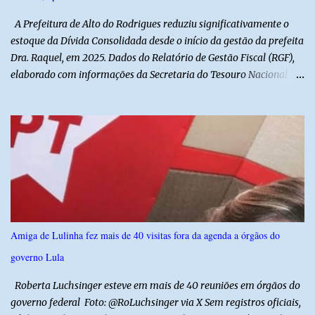
aplicação de injeções, terapia, repouso e uso de medicamentos. Ele
A Prefeitura de Alto do Rodrigues reduziu significativamente o
revelou ...
estoque da Dívida Consolidada desde o início da gestão da prefeita
Dra. Raquel, em 2025. Dados do Relatório de Gestão Fiscal (RGF),
elaborado com informações da Secretaria do Tesouro Nacional
(STN), mostram que o município iniciou a atual administração com
uma dívida de R$ 18.940.935,88, registrada no encerramento de
2024. Ao final de 2025, esse passivo já havia caído para R$
13.239.208,81. No primeiro semestre de 2026, o valor voltou a
recuar, chegando a R$ 12.357.336,09. Na comparação entre o
encerramento da gestão anterior e o primeiro semestre de 2026, a
redução foi de R$ 6.583.599,79, equivalente a aproximadamente
34,8% do estoque da dívida. Os números também mostram que o
município conseguiu manter a trajetória de queda durante a atual
Amiga de Lulinha fez mais de 40 visitas fora da agenda a órgãos do
administração. Apenas no primeiro semestre de 2026, a dívida foi
governo Lula
reduzida em R$ 881.872,72 em relação ao saldo do exercício
anterior. O demonstrativo evidencia um movimento de aju...
Roberta Luchsinger esteve em mais de 40 reuniões em órgãos do
governo federal Foto: @RoLuchsinger via X Sem registros oficiais,