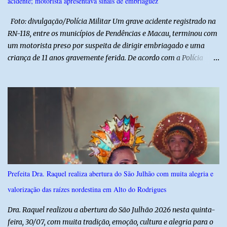
acidente; motorista apresentava sinais de embriaguez
valorização das tradições, unindo grandes atrações musicais e
manifestações populares em uma festa segura, org...
Foto: divulgação/Polícia Militar Um grave acidente registrado na
RN-118, entre os municípios de Pendências e Macau, terminou com
um motorista preso por suspeita de dirigir embriagado e uma
criança de 11 anos gravemente ferida. De acordo com a Polícia
Militar, o condutor apresentava evidentes sinais de embriaguez no
momento da ocorrência. Ele foi encaminhado à delegacia, onde foi
autuado em flagrante. O exame pericial para confirmar a
concentração de álcool no organismo ainda está em andamento. A
vítima é um menino de 11 anos, que sofreu ferimentos graves no
acidente. Após os primeiros atendimentos, ele foi entubado e
transferido pelo helicóptero Potiguar 02 para o Hospital
Monsenhor Walfredo Gurgel, em Natal, onde permanece internado
sob cuidados médicos especializados. Segundo informações da
Prefeita Dra. Raquel realiza abertura do São Julhão com muita alegria e
Polícia Militar, a criança é filha de um policial militar. PM reforça
valorização das raízes nordestina em Alto do Rodrigues
alerta sobre álcool e direção Em nota, a Polícia Militar manifestou
solidariedade à vítima e aos familiares e destacou q...
Dra. Raquel realizou a abertura do São Julhão 2026 nesta quinta-
feira, 30/07, com muita tradição, emoção, cultura e alegria para o