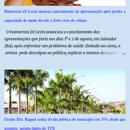
referência na fruticultura irrigada, promovendo conhecimento,
inovação e oportunidades para o desenvolvimento do agronegócio
Humorista Zé Lezin anuncia cancelamento de apresentações após perder a
potiguar. @associacaodiba
capacidade de andar devido a forte crise de coluna
O humorista Zé Lezin anunciou o cancelamento das
apresentações que faria nos dias 1º e 2 de agosto, em Salvador
(BA), após enfrentar um problema de saúde. Deitado na cama, o
artista pede desculpas ao público, explicar o motivo da suspensão
dos espetáculos e agradece pela compreensão. Segundo Zé Lezin,
uma forte crise na coluna comprometeu sua mobilidade e tornou
impossível viajar e subir ao palco. O comediante contou que
precisou ser levado a um hospital depois de perder a capacidade
de andar normalmente. “Eu não estou conseguindo nem me
levantar direito da cama. É um processo muito dolorido”, relatou o
humorista. Durante o atendimento médico, o humorista foi
diagnosticado com “bico de papagaio” na região da coluna. De
acordo com ele, os laudos médicos já foram encaminhados à
Gestão Dra. Raquel reduz dívida pública do município em 35% desde que
equipe responsável, que acompanha o tratamento. Zé Lezin
assumiu, aponta dados do TCE
afirmou ainda que está passando por um tratamento intenso, com