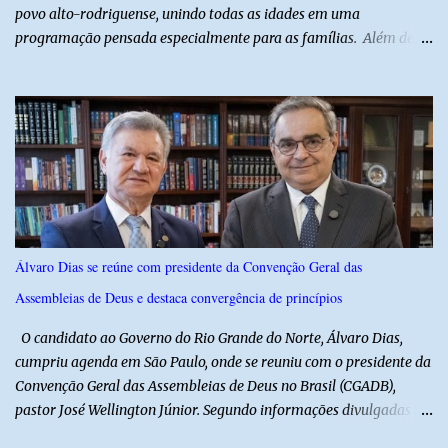
povo alto-rodriguense, unindo todas as idades em uma
programação pensada especialmente para as famílias. Além de
proporcionar lazer de qualidade, a ação promovida pela Prefeita
fortalece a economia do município e valoriza os talentos locais,
mostrando o cuidado com o desenvolvimento do alto-rodriguense.
A primeira noite foi marcada por apresentações que
emocionaram o público, contando com as quadrilhas das escolas
municipais Félix Antônio e Walfredo Gurgel, o ritmo contagiante
dos Cangaceiros do Nordeste, a alegria do grupo da Melhor Idade
e o belíssimo espetáculo "Mulheres do Cangaço: o Fiar da
Resistência", do Alto em Cena. Para fechar a noite com muitas
Álvaro Dias se reúne com presidente da Convenção Geral das
gargalhadas e descontração, o humorista Titela do Ceará garantiu
Assembleias de Deus e destaca convergência de princípios
a alegria de todos. E o melhor de tudo é que a festa continua com
mais dois dias de muita animação, reafirmando o sucesso ...
O candidato ao Governo do Rio Grande do Norte, Álvaro Dias,
cumpriu agenda em São Paulo, onde se reuniu com o presidente da
Convenção Geral das Assembleias de Deus no Brasil (CGADB),
pastor José Wellington Júnior. Segundo informações divulgadas
pela campanha, o encontro foi marcado por uma conversa sobre