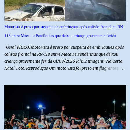
s
Motorista é preso por suspeita de embriaguez após colisão frontal na RN-
118 entre Macau e Pendências que deixou criança gravemente ferida
Geral VÍDEO: Motorista é preso por suspeita de embriaguez após
colisão frontal na RN-118 entre Macau e Pendências que deixou
criança gravemente ferida 01/08/2026 14h52 Imagens: Via Certa
Natal Foto: Reprodução Um motorista foi preso em flagrante por
suspeita de dirigir embriagado após um acidente que deixou uma
criança de 11 anos gravemente ferida na manhã deste sábado (1º),
na RN-118, entre Macau e Pendências. Segundo a Polícia Militar,
dois carros que seguiam em sentidos opostos bateram de frente.
Um dos condutores apresentava sinais de embriaguez, foi levado
ao Hospital Regional Tarcísio Maia, em Mossoró, e autuado em
flagrante. O exame pericial para confirmar a presença de álcool no
organismo está em andamento. No outro veículo estavam