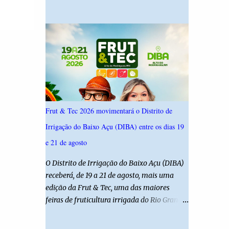
19,4%. Seguido por Allyson Bezerra com
criança é filha de um policial militar. PM
18,5%, Cadu Xavier com 10,7%. Branco/nulo
reforça alerta sobre álcool e direção Em
somaram 6,4% e outros 43,8% não
nota, a Polícia Militar manifestou
souberam responder. A pesquisa IPSsensus
solidariedade à vítima e aos familiares e
ouviu 1.500 eleitores em todas as regiões do
destacou q...
Rio Grande do Norte entre os dias 18 e 22 de
junho de 2026. O levantamento possui
margem de erro de 2,5 pontos percentuais e
nível de confiança de 95%. Registro no TSE:
Frut & Tec 2026 movimentará o Distrito de
RN-09520/2026
Irrigação do Baixo Açu (DIBA) entre os dias 19
e 21 de agosto
O Distrito de Irrigação do Baixo Açu (DIBA)
receberá, de 19 a 21 de agosto, mais uma
edição da Frut & Tec, uma das maiores
feiras de fruticultura irrigada do Rio Grande
do Norte. A programação reunirá
produtores, empresários, pesquisadores,