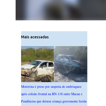
Mais acessadas
Motorista é preso por suspeita de embriaguez
após colisão frontal na RN-118 entre Macau e
Pendências que deixou criança gravemente ferida