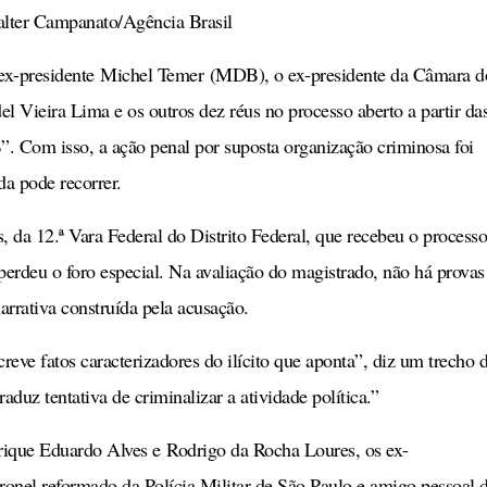
alter Campanato/Agência Brasil
 o ex-presidente Michel Temer (MDB), o ex-presidente da Câmara d
 Vieira Lima e os outros dez réus no processo aberto a partir da
 Com isso, a ação penal por suposta organização criminosa foi
da pode recorrer.
, da 12.ª Vara Federal do Distrito Federal, que recebeu o processo
perdeu o foro especial. Na avaliação do magistrado, não há provas
arrativa construída pela acusação.
creve fatos caracterizadores do ilícito que aponta”, diz um trecho 
duz tentativa de criminalizar a atividade política.”
ique Eduardo Alves e Rodrigo da Rocha Loures, os ex-
ronel reformado da Polícia Militar de São Paulo e amigo pessoal 