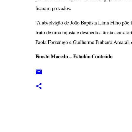
ficaram provados.
“A absolvição de João Baptista Lima Filho põe fi
fruto de uma injusta e desmedida ânsia acusatór
Paola Forzenigo e Guilherme Pinheiro Amaral, 
Fausto Macedo – Estadão Conteúdo
C
o