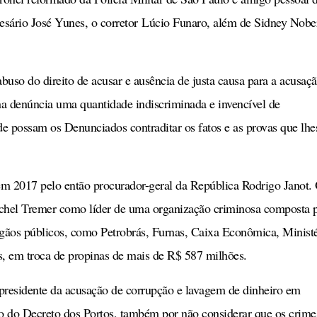
resário José Yunes, o corretor Lúcio Funaro, além de Sidney Nobe
uso do direito de acusar e ausência de justa causa para a acusaçã
na denúncia uma quantidade indiscriminada e invencível de
e possam os Denunciados contraditar os fatos e as provas que lhe
em 2017 pelo então procurador-geral da República Rodrigo Janot.
ichel Tremer como líder de uma organização criminosa composta 
órgãos públicos, como Petrobrás, Furnas, Caixa Econômica, Minist
, em troca de propinas de mais de R$ 587 milhões.
presidente da acusação de corrupção e lavagem de dinheiro em
aso do Decreto dos Portos, também por não considerar que os crime