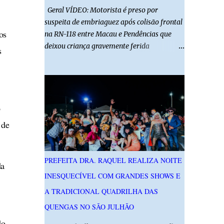
Geral VÍDEO: Motorista é preso por
suspeita de embriaguez após colisão frontal
os
na RN-118 entre Macau e Pendências que
deixou criança gravemente ferida
s
01/08/2026 14h52 Imagens: Via Certa Natal
Foto: Reprodução Um motorista foi preso
em flagrante por suspeita de dirigir
embriagado após um acidente que deixou
uma criança de 11 anos gravemente ferida
na manhã deste sábado (1º), na RN-118,
 de
entre Macau e Pendências. Segundo a Polícia
Militar, dois carros que seguiam em sentidos
opostos bateram de frente. Um dos
PREFEITA DRA. RAQUEL REALIZA NOITE
da
condutores apresentava sinais de
INESQUECÍVEL COM GRANDES SHOWS E
embriaguez, foi levado ao Hospital Regional
Tarcísio Maia, em Mossoró, e autuado em
A TRADICIONAL QUADRILHA DAS
flagrante. O exame pericial para confirmar a
QUENGAS NO SÃO JULHÃO
presença de álcool no organismo está em
do