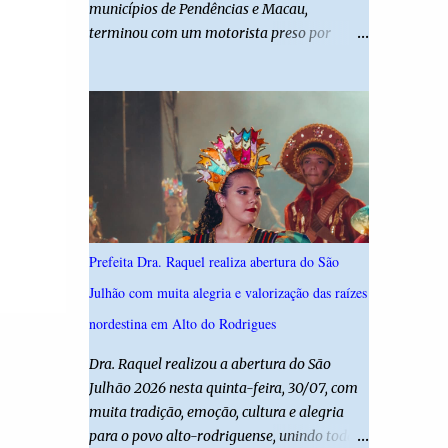
municípios de Pendências e Macau,
desta edição reforça o compromisso da
terminou com um motorista preso por
administração da Prefeita Dra. Raquel com o
suspeita de dirigir embriagado e uma
resgate e a valorização das tradições, unindo
criança de 11 anos gravemente ferida. De
grandes atrações musicais e manifestações
acordo com a Polícia Militar, o condutor
populares em uma festa segura, org...
apresentava evidentes sinais de embriaguez
no momento da ocorrência. Ele foi
encaminhado à delegacia, onde foi autuado
em flagrante. O exame pericial para
confirmar a concentração de álcool no
organismo ainda está em andamento. A
Prefeita Dra. Raquel realiza abertura do São
vítima é um menino de 11 anos, que sofreu
Julhão com muita alegria e valorização das raízes
ferimentos graves no acidente. Após os
primeiros atendimentos, ele foi entubado e
nordestina em Alto do Rodrigues
transferido pelo helicóptero Potiguar 02
Dra. Raquel realizou a abertura do São
para o Hospital Monsenhor Walfredo
Julhão 2026 nesta quinta-feira, 30/07, com
Gurgel, em Natal, onde permanece internado
muita tradição, emoção, cultura e alegria
sob cuidados médicos especializados.
para o povo alto-rodriguense, unindo todas
Segundo informações da Polícia Militar, a