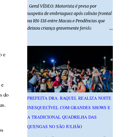
Geral VÍDEO: Motorista é preso por
suspeita de embriaguez após colisão frontal
na RN-118 entre Macau e Pendências que
deixou criança gravemente ferida
01/08/2026 14h52 Imagens: Via Certa Natal
Foto: Reprodução Um motorista foi preso
em flagrante por suspeita de dirigir
o e
embriagado após um acidente que deixou
uma criança de 11 anos gravemente ferida
na manhã deste sábado (1º), na RN-118,
entre Macau e Pendências. Segundo a Polícia
 e
Militar, dois carros que seguiam em sentidos
s do
opostos bateram de frente. Um dos
PREFEITA DRA. RAQUEL REALIZA NOITE
condutores apresentava sinais de
as.
INESQUECÍVEL COM GRANDES SHOWS E
embriaguez, foi levado ao Hospital Regional
Tarcísio Maia, em Mossoró, e autuado em
A TRADICIONAL QUADRILHA DAS
flagrante. O exame pericial para confirmar a
QUENGAS NO SÃO JULHÃO
os
presença de álcool no organismo está em