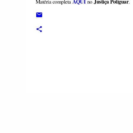
AQUI
Justiça Potiguar
Matéria completa
no
.
C
o
m
e
n
t
á
r
i