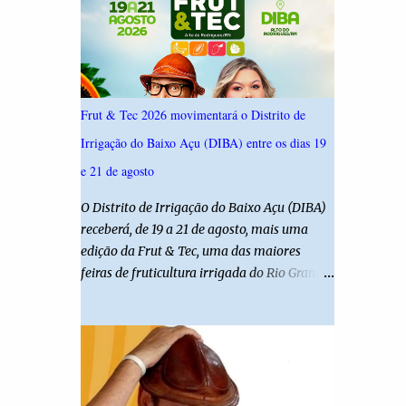
ouviu 1.500 eleitores em todas as regiões do
Rio Grande do Norte entre os dias 18 e 22 de
junho de 2026. O levantamento possui
margem de erro de 2,5 pontos percentuais e
nível de confiança de 95%. Registro no TSE:
Frut & Tec 2026 movimentará o Distrito de
RN-09520/2026
Irrigação do Baixo Açu (DIBA) entre os dias 19
e 21 de agosto
O Distrito de Irrigação do Baixo Açu (DIBA)
receberá, de 19 a 21 de agosto, mais uma
edição da Frut & Tec, uma das maiores
feiras de fruticultura irrigada do Rio Grande
do Norte. A programação reunirá
produtores, empresários, pesquisadores,
estudantes e profissionais do agronegócio,
com palestras de especialistas, visitas
técnicas a campo e uma ampla exposição de
empresas, instituições e tecnologias voltadas