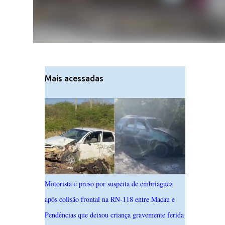
Mais acessadas
Motorista é preso por suspeita de embriaguez
após colisão frontal na RN-118 entre Macau e
Pendências que deixou criança gravemente ferida