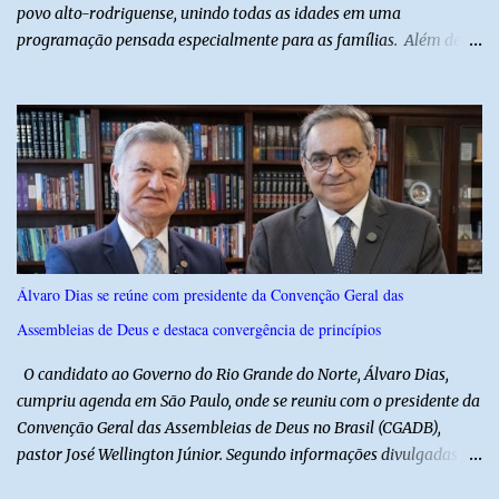
povo alto-rodriguense, unindo todas as idades em uma
programação pensada especialmente para as famílias. Além de
proporcionar lazer de qualidade, a ação promovida pela Prefeita
fortalece a economia do município e valoriza os talentos locais,
mostrando o cuidado com o desenvolvimento do alto-rodriguense.
A primeira noite foi marcada por apresentações que
emocionaram o público, contando com as quadrilhas das escolas
municipais Félix Antônio e Walfredo Gurgel, o ritmo contagiante
dos Cangaceiros do Nordeste, a alegria do grupo da Melhor Idade
e o belíssimo espetáculo "Mulheres do Cangaço: o Fiar da
Resistência", do Alto em Cena. Para fechar a noite com muitas
Álvaro Dias se reúne com presidente da Convenção Geral das
gargalhadas e descontração, o humorista Titela do Ceará garantiu
Assembleias de Deus e destaca convergência de princípios
a alegria de todos. E o melhor de tudo é que a festa continua com
mais dois dias de muita animação, reafirmando o sucesso ...
O candidato ao Governo do Rio Grande do Norte, Álvaro Dias,
cumpriu agenda em São Paulo, onde se reuniu com o presidente da
Convenção Geral das Assembleias de Deus no Brasil (CGADB),
pastor José Wellington Júnior. Segundo informações divulgadas
pela campanha, o encontro foi marcado por uma conversa sobre