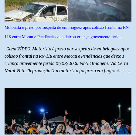
s
Motorista é preso por suspeita de embriaguez após colisão frontal na RN-
118 entre Macau e Pendências que deixou criança gravemente ferida
Geral VÍDEO: Motorista é preso por suspeita de embriaguez após
colisão frontal na RN-118 entre Macau e Pendências que deixou
criança gravemente ferida 01/08/2026 14h52 Imagens: Via Certa
Natal Foto: Reprodução Um motorista foi preso em flagrante por
suspeita de dirigir embriagado após um acidente que deixou uma
criança de 11 anos gravemente ferida na manhã deste sábado (1º),
na RN-118, entre Macau e Pendências. Segundo a Polícia Militar,
dois carros que seguiam em sentidos opostos bateram de frente.
Um dos condutores apresentava sinais de embriaguez, foi levado
ao Hospital Regional Tarcísio Maia, em Mossoró, e autuado em
flagrante. O exame pericial para confirmar a presença de álcool no
organismo está em andamento. No outro veículo estavam