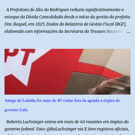
A Prefeitura de Alto do Rodrigues reduziu significativamente o
estoque da Dívida Consolidada desde o início da gestão da prefeita
Dra. Raquel, em 2025. Dados do Relatório de Gestão Fiscal (RGF),
elaborado com informações da Secretaria do Tesouro Nacional
(STN), mostram que o município iniciou a atual administração com
uma dívida de R$ 18.940.935,88, registrada no encerramento de
2024. Ao final de 2025, esse passivo já havia caído para R$
13.239.208,81. No primeiro semestre de 2026, o valor voltou a
recuar, chegando a R$ 12.357.336,09. Na comparação entre o
encerramento da gestão anterior e o primeiro semestre de 2026, a
redução foi de R$ 6.583.599,79, equivalente a aproximadamente
34,8% do estoque da dívida. Os números também mostram que o
município conseguiu manter a trajetória de queda durante a atual
Amiga de Lulinha fez mais de 40 visitas fora da agenda a órgãos do
administração. Apenas no primeiro semestre de 2026, a dívida foi
governo Lula
reduzida em R$ 881.872,72 em relação ao saldo do exercício
anterior. O demonstrativo evidencia um movimento de aju...
Roberta Luchsinger esteve em mais de 40 reuniões em órgãos do
governo federal Foto: @RoLuchsinger via X Sem registros oficiais,