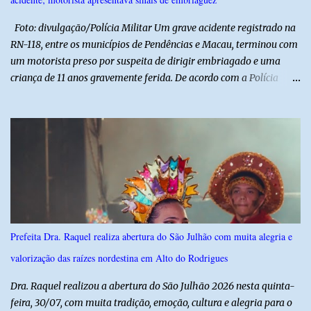
valorização das tradições, unindo grandes atrações musicais e
manifestações populares em uma festa segura, org...
Foto: divulgação/Polícia Militar Um grave acidente registrado na
RN-118, entre os municípios de Pendências e Macau, terminou com
um motorista preso por suspeita de dirigir embriagado e uma
criança de 11 anos gravemente ferida. De acordo com a Polícia
Militar, o condutor apresentava evidentes sinais de embriaguez no
momento da ocorrência. Ele foi encaminhado à delegacia, onde foi
autuado em flagrante. O exame pericial para confirmar a
concentração de álcool no organismo ainda está em andamento. A
vítima é um menino de 11 anos, que sofreu ferimentos graves no
acidente. Após os primeiros atendimentos, ele foi entubado e
transferido pelo helicóptero Potiguar 02 para o Hospital
Monsenhor Walfredo Gurgel, em Natal, onde permanece internado
sob cuidados médicos especializados. Segundo informações da
Prefeita Dra. Raquel realiza abertura do São Julhão com muita alegria e
Polícia Militar, a criança é filha de um policial militar. PM reforça
valorização das raízes nordestina em Alto do Rodrigues
alerta sobre álcool e direção Em nota, a Polícia Militar manifestou
solidariedade à vítima e aos familiares e destacou q...
Dra. Raquel realizou a abertura do São Julhão 2026 nesta quinta-
feira, 30/07, com muita tradição, emoção, cultura e alegria para o