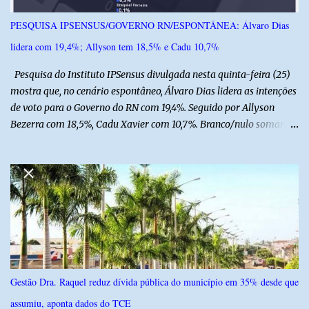
diagnosticado com “bico de papagaio” na região da coluna. De
acordo com ele, os laudos médicos já foram encaminhados à
PESQUISA IPSENSUS/GOVERNO RN/ESPONTÂNEA: Álvaro Dias
equipe responsável, que acompanha o tratamento. Zé Lezin
lidera com 19,4%; Allyson tem 18,5% e Cadu 10,7%
afirmou ainda que está passando por um tratamento intenso, com
aplicação de injeções, terapia, repouso e uso de medicamentos. Ele
Pesquisa do Instituto IPSensus divulgada nesta quinta-feira (25)
revelou ...
mostra que, no cenário espontâneo, Álvaro Dias lidera as intenções
de voto para o Governo do RN com 19,4%. Seguido por Allyson
Bezerra com 18,5%, Cadu Xavier com 10,7%. Branco/nulo somaram
6,4% e outros 43,8% não souberam responder. A pesquisa
IPSsensus ouviu 1.500 eleitores em todas as regiões do Rio Grande
do Norte entre os dias 18 e 22 de junho de 2026. O levantamento
possui margem de erro de 2,5 pontos percentuais e nível de
confiança de 95%. Registro no TSE: RN-09520/2026
Gestão Dra. Raquel reduz dívida pública do município em 35% desde que
assumiu, aponta dados do TCE