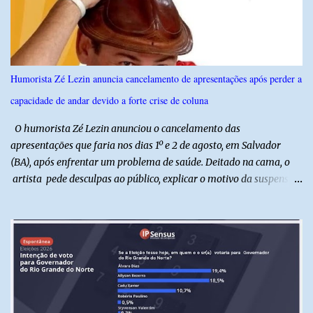
agosto, o público poderá prestigiar o show de humor com Mução,
seguido de apresentação musical de Vê Barreto. A Frut & Tec
reforça a importância do Distrito de Irrigação do Baixo Açu como
referência na fruticultura irrigada, promovendo conhecimento,
inovação e oportunidades para o desenvolvimento do agronegócio
Humorista Zé Lezin anuncia cancelamento de apresentações após perder a
potiguar. @associacaodiba
capacidade de andar devido a forte crise de coluna
O humorista Zé Lezin anunciou o cancelamento das
apresentações que faria nos dias 1º e 2 de agosto, em Salvador
(BA), após enfrentar um problema de saúde. Deitado na cama, o
artista pede desculpas ao público, explicar o motivo da suspensão
dos espetáculos e agradece pela compreensão. Segundo Zé Lezin,
uma forte crise na coluna comprometeu sua mobilidade e tornou
impossível viajar e subir ao palco. O comediante contou que
precisou ser levado a um hospital depois de perder a capacidade
de andar normalmente. “Eu não estou conseguindo nem me
levantar direito da cama. É um processo muito dolorido”, relatou o
humorista. Durante o atendimento médico, o humorista foi