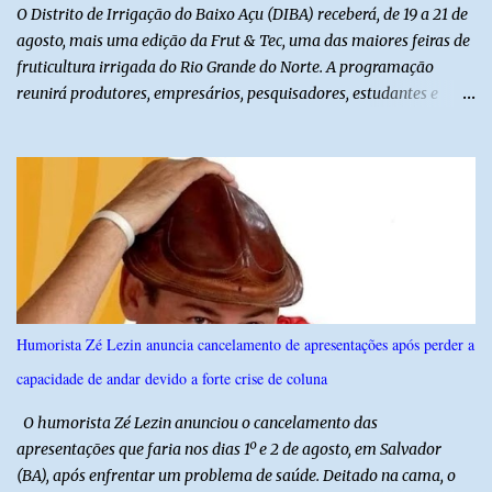
O Distrito de Irrigação do Baixo Açu (DIBA) receberá, de 19 a 21 de
agosto, mais uma edição da Frut & Tec, uma das maiores feiras de
fruticultura irrigada do Rio Grande do Norte. A programação
reunirá produtores, empresários, pesquisadores, estudantes e
profissionais do agronegócio, com palestras de especialistas,
visitas técnicas a campo e uma ampla exposição de empresas,
instituições e tecnologias voltadas ao setor. Além das atividades
técnicas, a feira contará com programação cultural. No dia 20 de
agosto, o público poderá prestigiar o show de humor com Mução,
seguido de apresentação musical de Vê Barreto. A Frut & Tec
reforça a importância do Distrito de Irrigação do Baixo Açu como
referência na fruticultura irrigada, promovendo conhecimento,
inovação e oportunidades para o desenvolvimento do agronegócio
Humorista Zé Lezin anuncia cancelamento de apresentações após perder a
potiguar. @associacaodiba
capacidade de andar devido a forte crise de coluna
O humorista Zé Lezin anunciou o cancelamento das
apresentações que faria nos dias 1º e 2 de agosto, em Salvador
(BA), após enfrentar um problema de saúde. Deitado na cama, o