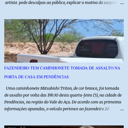
artista pede desculpas ao público, explicar o motivo da suspensão
dos espetáculos e agradece pela compreensão. Segundo Zé Lezin,
uma forte crise na coluna comprometeu sua mobilidade e tornou
impossível viajar e subir ao palco. O comediante contou que
precisou ser levado a um hospital depois de perder a capacidade
de andar normalmente. “Eu não estou conseguindo nem me
levantar direito da cama. É um processo muito dolorido”, relatou o
humorista. Durante o atendimento médico, o humorista foi
diagnosticado com “bico de papagaio” na região da coluna. De
acordo com ele, os laudos médicos já foram encaminhados à
FAZENDEIRO TEM CAMINHONETE TOMADA DE ASSALTO NA
equipe responsável, que acompanha o tratamento. Zé Lezin
PORTA DE CASA EM PENDÊNCIAS
afirmou ainda que está passando por um tratamento intenso, com
aplicação de injeções, terapia, repouso e uso de medicamentos. Ele
Uma caminhonete Mitsubishi Triton, de cor branca, foi tomada
revelou ...
de assalto por volta das 19h30 desta quarta-feira (5), na cidade de
Pendências, na região do Vale do Açu. De acordo com as primeiras
informações apuradas, o veículo pertence ao fazendeiro Zé
Dequias. A vítima teria sido surpreendida por dois homens
armados, que chegaram ao local em uma motocicleta e