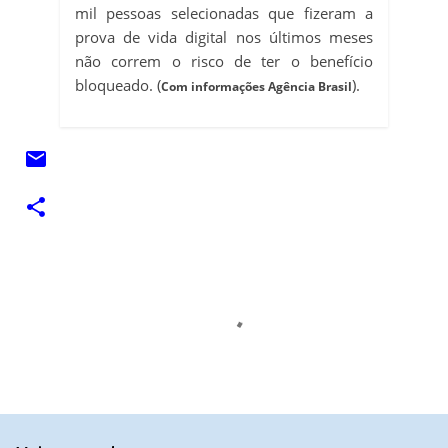
mil pessoas selecionadas que fizeram a
prova de vida digital nos últimos meses
não correm o risco de ter o benefício
bloqueado. (
).
Com informações Agência Brasil
C
o
m
e
n
t