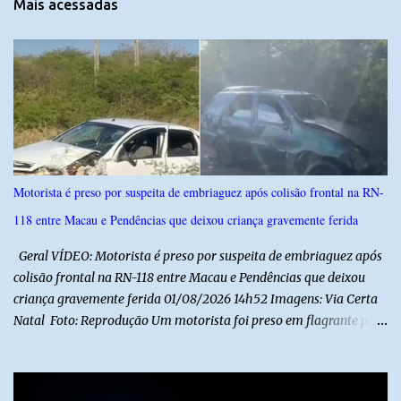
Mais acessadas
á
r
i
o
s
Motorista é preso por suspeita de embriaguez após colisão frontal na RN-
118 entre Macau e Pendências que deixou criança gravemente ferida
Geral VÍDEO: Motorista é preso por suspeita de embriaguez após
colisão frontal na RN-118 entre Macau e Pendências que deixou
criança gravemente ferida 01/08/2026 14h52 Imagens: Via Certa
Natal Foto: Reprodução Um motorista foi preso em flagrante por
suspeita de dirigir embriagado após um acidente que deixou uma
criança de 11 anos gravemente ferida na manhã deste sábado (1º),
na RN-118, entre Macau e Pendências. Segundo a Polícia Militar,