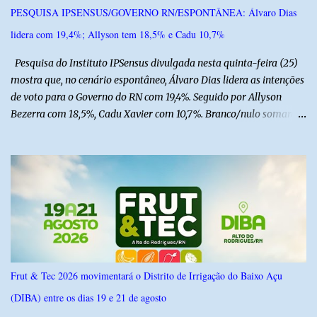
sob cuidados médicos especializados. Segundo informações da
PESQUISA IPSENSUS/GOVERNO RN/ESPONTÂNEA: Álvaro Dias
Polícia Militar, a criança é filha de um policial militar. PM reforça
lidera com 19,4%; Allyson tem 18,5% e Cadu 10,7%
alerta sobre álcool e direção Em nota, a Polícia Militar manifestou
solidariedade à vítima e aos familiares e destacou q...
Pesquisa do Instituto IPSensus divulgada nesta quinta-feira (25)
mostra que, no cenário espontâneo, Álvaro Dias lidera as intenções
de voto para o Governo do RN com 19,4%. Seguido por Allyson
Bezerra com 18,5%, Cadu Xavier com 10,7%. Branco/nulo somaram
6,4% e outros 43,8% não souberam responder. A pesquisa
IPSsensus ouviu 1.500 eleitores em todas as regiões do Rio Grande
do Norte entre os dias 18 e 22 de junho de 2026. O levantamento
possui margem de erro de 2,5 pontos percentuais e nível de
confiança de 95%. Registro no TSE: RN-09520/2026
Frut & Tec 2026 movimentará o Distrito de Irrigação do Baixo Açu
(DIBA) entre os dias 19 e 21 de agosto