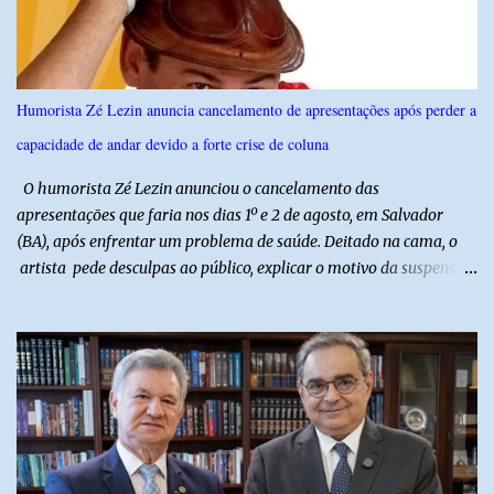
seguido de apresentação musical de Vê Barreto. A Frut & Tec
reforça a importância do Distrito de Irrigação do Baixo Açu como
referência na fruticultura irrigada, promovendo conhecimento,
inovação e oportunidades para o desenvolvimento do agronegócio
Humorista Zé Lezin anuncia cancelamento de apresentações após perder a
potiguar. @associacaodiba
capacidade de andar devido a forte crise de coluna
O humorista Zé Lezin anunciou o cancelamento das
apresentações que faria nos dias 1º e 2 de agosto, em Salvador
(BA), após enfrentar um problema de saúde. Deitado na cama, o
artista pede desculpas ao público, explicar o motivo da suspensão
dos espetáculos e agradece pela compreensão. Segundo Zé Lezin,
uma forte crise na coluna comprometeu sua mobilidade e tornou
impossível viajar e subir ao palco. O comediante contou que
precisou ser levado a um hospital depois de perder a capacidade
de andar normalmente. “Eu não estou conseguindo nem me
levantar direito da cama. É um processo muito dolorido”, relatou o
humorista. Durante o atendimento médico, o humorista foi
diagnosticado com “bico de papagaio” na região da coluna. De