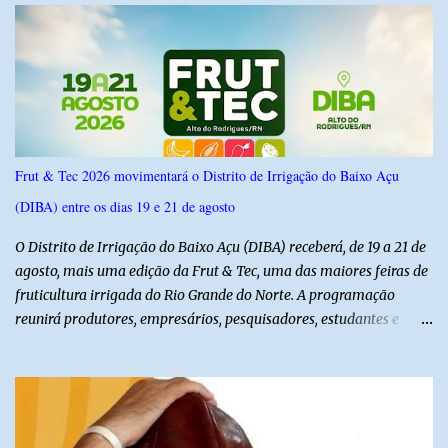
do Norte entre os dias 18 e 22 de junho de 2026. O levantamento
possui margem de erro de 2,5 pontos percentuais e nível de
confiança de 95%. Registro no TSE: RN-09520/2026
Frut & Tec 2026 movimentará o Distrito de Irrigação do Baixo Açu
(DIBA) entre os dias 19 e 21 de agosto
O Distrito de Irrigação do Baixo Açu (DIBA) receberá, de 19 a 21 de
agosto, mais uma edição da Frut & Tec, uma das maiores feiras de
fruticultura irrigada do Rio Grande do Norte. A programação
reunirá produtores, empresários, pesquisadores, estudantes e
profissionais do agronegócio, com palestras de especialistas,
visitas técnicas a campo e uma ampla exposição de empresas,
instituições e tecnologias voltadas ao setor. Além das atividades
técnicas, a feira contará com programação cultural. No dia 20 de
agosto, o público poderá prestigiar o show de humor com Mução,