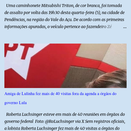
do estado, com cerca de 1.600 igrejas distribuídas pelos municípios
Uma caminhonete Mitsubishi Triton, de cor branca, foi tomada
p...
de assalto por volta das 19h30 desta quarta-feira (5), na cidade de
Pendências, na região do Vale do Açu. De acordo com as primeiras
informações apuradas, o veículo pertence ao fazendeiro Zé
Dequias. A vítima teria sido surpreendida por dois homens
armados, que chegaram ao local em uma motocicleta e
anunciaram o assalto no momento em que ela estava em frente à
residência, no Centro da cidade. Ainda conforme relatos de
testemunhas, os suspeitos utilizavam roupas semelhantes a
uniformes de empresa, o que pode ter ajudado a não despertar
suspeitas antes da abordagem. Após a ação criminosa, a dupla
fugiu levando a caminhonete em direção ainda desconhecida. A
Polícia Militar foi acionada logo após o crime e realiza diligências
Amiga de Lulinha fez mais de 40 visitas fora da agenda a órgãos do
na região na tentativa de localizar o veículo e identificar os
governo Lula
autores do assalto. Qualquer informação que possa ajudar na
localização da caminhonete ou na identificação dos suspeitos pode
Roberta Luchsinger esteve em mais de 40 reuniões em órgãos do
ser repassad...
governo federal Foto: @RoLuchsinger via X Sem registros oficiais,
a lobista Roberta Luchsinger fez mais de 40 visitas a órgãos do