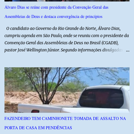
acordo com ele, os laudos médicos já foram encaminhados à
Álvaro Dias se reúne com presidente da Convenção Geral das
equipe responsável, que acompanha o tratamento. Zé Lezin
Assembleias de Deus e destaca convergência de princípios
afirmou ainda que está passando por um tratamento intenso, com
aplicação de injeções, terapia, repouso e uso de medicamentos. Ele
O candidato ao Governo do Rio Grande do Norte, Álvaro Dias,
revelou ...
cumpriu agenda em São Paulo, onde se reuniu com o presidente da
Convenção Geral das Assembleias de Deus no Brasil (CGADB),
pastor José Wellington Júnior. Segundo informações divulgadas
pela campanha, o encontro foi marcado por uma conversa sobre
princípios cristãos, valores familiares e os desafios do cenário
político nacional e estadual. De acordo com a campanha de Álvaro
Dias, o pastor José Wellington Júnior manifestou apoio à
candidatura e ressaltou a importância da participação dos cristãos
no processo democrático, defendendo a valorização de princípios
como a defesa da família, o combate à corrupção, o
enfrentamento às drogas e a proteção da vida. Ainda segundo a
campanha, o líder religioso afirmou que levará sua orientação às
FAZENDEIRO TEM CAMINHONETE TOMADA DE ASSALTO NA
lideranças da Assembleia de Deus no Rio Grande do Norte. A
PORTA DE CASA EM PENDÊNCIAS
Assembleia de Deus possui uma das maiores estruturas religiosas