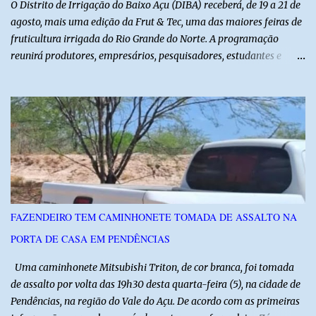
O Distrito de Irrigação do Baixo Açu (DIBA) receberá, de 19 a 21 de
agosto, mais uma edição da Frut & Tec, uma das maiores feiras de
fruticultura irrigada do Rio Grande do Norte. A programação
reunirá produtores, empresários, pesquisadores, estudantes e
profissionais do agronegócio, com palestras de especialistas,
visitas técnicas a campo e uma ampla exposição de empresas,
instituições e tecnologias voltadas ao setor. Além das atividades
técnicas, a feira contará com programação cultural. No dia 20 de
agosto, o público poderá prestigiar o show de humor com Mução,
seguido de apresentação musical de Vê Barreto. A Frut & Tec
reforça a importância do Distrito de Irrigação do Baixo Açu como
referência na fruticultura irrigada, promovendo conhecimento,
inovação e oportunidades para o desenvolvimento do agronegócio
FAZENDEIRO TEM CAMINHONETE TOMADA DE ASSALTO NA
potiguar. @associacaodiba
PORTA DE CASA EM PENDÊNCIAS
Uma caminhonete Mitsubishi Triton, de cor branca, foi tomada
de assalto por volta das 19h30 desta quarta-feira (5), na cidade de
Pendências, na região do Vale do Açu. De acordo com as primeiras