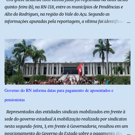
quinta-feira (6), na RN-118, entre os municípios de Pendências e
Alto do Rodrigues, na região do Vale do Açu. Segundo as
informações apuradas pela reportagem, a vítima foi identificada
como Jailson Silva, natural de Macau. Ele conduzia uma
motocicleta e seguia em direção ao seu município de origem
quando, ao passar por uma curva, perdeu o controle do veículo e
acabou colidindo frontalmente com um caminhão pertencente à
empresa CLC. Com a violência do impacto, o motociclista morreu
ainda no local. A ambulância do Hospital de Alto do Rodrigues foi
acionada para prestar socorro, porém, ao chegar, a equipe
constatou que a vítima já estava sem sinais vitais. A força da
colisão foi tão intensa que diversas peças da motocicleta ficaram
Governo do RN informa datas para pagamento de aposentados e
espalhadas pela rodovia, evidenciando a gravidade do acidente. A
pensionistas
Polícia Militar realizou o isolamento da área para garantir a
preservação da cena, enquanto aguardava a chegada da Polícia
Representados das entidades sindicais mobilizados em frente à
Ci...
sede do governo estadual A mobilização realizada por sindicatos
nesta segunda-feira, 3, em frente à Governadoria, resultou em um
posicionamento do Governo do Estado sobre o pagamento dos