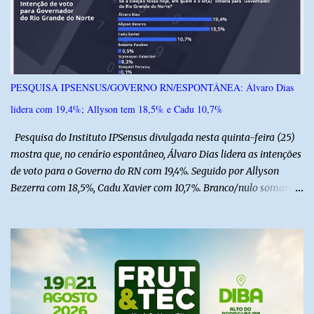
o
s
PESQUISA IPSENSUS/GOVERNO RN/ESPONTÂNEA: Álvaro Dias
lidera com 19,4%; Allyson tem 18,5% e Cadu 10,7%
Pesquisa do Instituto IPSensus divulgada nesta quinta-feira (25)
mostra que, no cenário espontâneo, Álvaro Dias lidera as intenções
de voto para o Governo do RN com 19,4%. Seguido por Allyson
Bezerra com 18,5%, Cadu Xavier com 10,7%. Branco/nulo somaram
6,4% e outros 43,8% não souberam responder. A pesquisa
IPSsensus ouviu 1.500 eleitores em todas as regiões do Rio Grande
do Norte entre os dias 18 e 22 de junho de 2026. O levantamento
possui margem de erro de 2,5 pontos percentuais e nível de
confiança de 95%. Registro no TSE: RN-09520/2026