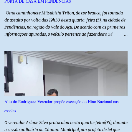
PORTA DE CASA EM PENDÊNCIAS
Uma caminhonete Mitsubishi Triton, de cor branca, foi tomada
de assalto por volta das 19h30 desta quarta-feira (5), na cidade de
Pendências, na região do Vale do Açu. De acordo com as primeiras
informações apuradas, o veículo pertence ao fazendeiro Zé
Dequias. A vítima teria sido surpreendida por dois homens
armados, que chegaram ao local em uma motocicleta e
anunciaram o assalto no momento em que ela estava em frente à
residência, no Centro da cidade. Ainda conforme relatos de
testemunhas, os suspeitos utilizavam roupas semelhantes a
uniformes de empresa, o que pode ter ajudado a não despertar
suspeitas antes da abordagem. Após a ação criminosa, a dupla
fugiu levando a caminhonete em direção ainda desconhecida. A
Polícia Militar foi acionada logo após o crime e realiza diligências
Alto do Rodrigues: Vereador propõe execução do Hino Nacional nas
na região na tentativa de localizar o veículo e identificar os
escolas
autores do assalto. Qualquer informação que possa ajudar na
localização da caminhonete ou na identificação dos suspeitos pode
O vereador Arlane Silva protocolou nesta quarta-feira(05), durante
ser repassad...
a sessão ordinária da Câmara Municipal, um projeto de lei que