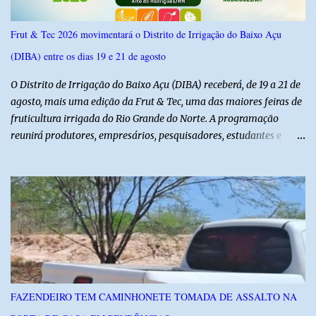
Frut & Tec 2026 movimentará o Distrito de Irrigação do Baixo Açu
(DIBA) entre os dias 19 e 21 de agosto
O Distrito de Irrigação do Baixo Açu (DIBA) receberá, de 19 a 21 de
agosto, mais uma edição da Frut & Tec, uma das maiores feiras de
fruticultura irrigada do Rio Grande do Norte. A programação
reunirá produtores, empresários, pesquisadores, estudantes e
profissionais do agronegócio, com palestras de especialistas,
visitas técnicas a campo e uma ampla exposição de empresas,
instituições e tecnologias voltadas ao setor. Além das atividades
técnicas, a feira contará com programação cultural. No dia 20 de
agosto, o público poderá prestigiar o show de humor com Mução,
seguido de apresentação musical de Vê Barreto. A Frut & Tec
reforça a importância do Distrito de Irrigação do Baixo Açu como
referência na fruticultura irrigada, promovendo conhecimento,
inovação e oportunidades para o desenvolvimento do agronegócio
FAZENDEIRO TEM CAMINHONETE TOMADA DE ASSALTO NA
potiguar. @associacaodiba