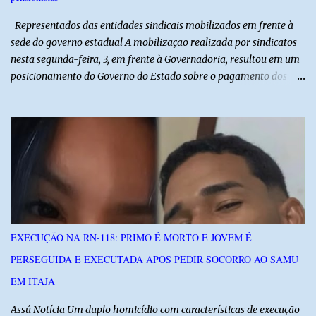
Polícia Militar realizou o isolamento da área para garantir a
preservação da cena, enquanto aguardava a chegada da Polícia
Representados das entidades sindicais mobilizados em frente à
Ci...
sede do governo estadual A mobilização realizada por sindicatos
nesta segunda-feira, 3, em frente à Governadoria, resultou em um
posicionamento do Governo do Estado sobre o pagamento dos
aposentados e pensionistas. Após a pressão das entidades, a
gestão informou que pretende concluir o pagamento dos
aposentados da Saúde ainda nesta segunda-feira (3), dos demais
aposentados até a terça-feira, 4, e dos pensionistas até a quarta-
feira, 5. A informação foi repassada durante reunião entre
representantes dos sindicatos, do Gabinete Civil e da Secretaria de
Estado da Fazenda (Sefaz). Na ocasião, o Governo reconheceu as
dificuldades financeiras e admitiu que a mesma situação poderá se
repetir no pagamento referente ao mês de agosto. O Sindicato dos
EXECUÇÃO NA RN-118: PRIMO É MORTO E JOVEM É
Servidores Públicos da Administração Indireta do Rio Grande do
PERSEGUIDA E EXECUTADA APÓS PEDIR SOCORRO AO SAMU
Norte (Sinai-RN) criticou o modelo adotado pelo Estado, que tem
efetuado o pagamento dos servidores da ativa na data p...
EM ITAJÁ
Assú Notícia Um duplo homicídio com características de execução