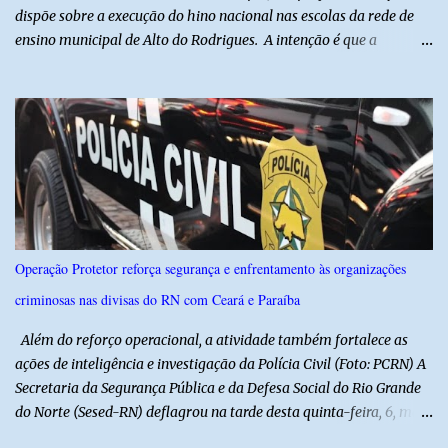
dispõe sobre a execução do hino nacional nas escolas da rede de
ensino municipal de Alto do Rodrigues. A intenção é que a
execução do hino nas escolas seja como instrumento de
fortalecimento da educação cívica, do respeito aos símbolos
nacionais e da formação da cidadania. O projeto prevê ainda que
a execução do hino nacional ocorra uma vez por semana, em dia
definido pela Secretaria Municipal de Educação do município. É
previsto também que as escolas da rede de ensino público
municipal deverão promover a discussão das letras do Hino
Nacional Brasileiro de modo a estimular os estudantes interpretar
e debater o seu conteúdo. De acordo com o vereador, a Secretaria
Operação Protetor reforça segurança e enfrentamento às organizações
Municipal de Educação poderá expedir normas complementares
criminosas nas divisas do RN com Ceará e Paraíba
necessárias ao cumprimento da lei.
Além do reforço operacional, a atividade também fortalece as
ações de inteligência e investigação da Polícia Civil (Foto: PCRN) A
Secretaria da Segurança Pública e da Defesa Social do Rio Grande
do Norte (Sesed-RN) deflagrou na tarde desta quinta-feira, 6, mais
uma atividade da Operação P.R.O.T.E.T.O.R. (ou Operação Protetor)