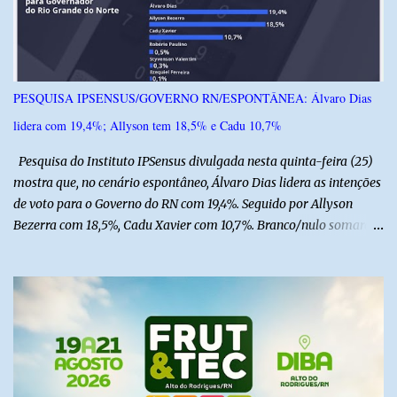
o
s
PESQUISA IPSENSUS/GOVERNO RN/ESPONTÂNEA: Álvaro Dias
lidera com 19,4%; Allyson tem 18,5% e Cadu 10,7%
Pesquisa do Instituto IPSensus divulgada nesta quinta-feira (25)
mostra que, no cenário espontâneo, Álvaro Dias lidera as intenções
de voto para o Governo do RN com 19,4%. Seguido por Allyson
Bezerra com 18,5%, Cadu Xavier com 10,7%. Branco/nulo somaram
6,4% e outros 43,8% não souberam responder. A pesquisa
IPSsensus ouviu 1.500 eleitores em todas as regiões do Rio Grande
do Norte entre os dias 18 e 22 de junho de 2026. O levantamento
possui margem de erro de 2,5 pontos percentuais e nível de
confiança de 95%. Registro no TSE: RN-09520/2026