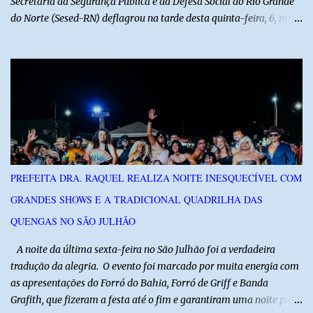
Secretaria da Segurança Pública e da Defesa Social do Rio Grande
do Norte (Sesed-RN) deflagrou na tarde desta quinta-feira, 6, mais
uma atividade da Operação P.R.O.T.E.T.O.R. (ou Operação Protetor)
– Divisas e Fronteiras, ação integrada voltada ao fortalecimento
da segurança pública para o enfrentamento de organizações
criminosas nos municípios localizados nas divisas do Rio Grande
do Norte com os estados do Ceará e da Paraíba. A mobilização,
com concentração e saída de equipes policiais, ocorreu às 16h, no
município de Baraúna, no Oeste potiguar. A operação reúne
efetivos da Polícia Militar do Rio Grande do Norte, da Polícia Civil
do Rio Grande do Norte e da Polícia Militar do Ceará, reforçando a
PREFEITA DRA. RAQUEL REALIZA NOITE INESQUECÍVEL COM
atuação integrada entre as forças de segurança e intensificando o
GRANDES SHOWS E A TRADICIONAL QUADRILHA DAS
combate à criminalidade nas áreas de fronteira interestadual. As
ações também contemplam os...
QUENGAS NO SÃO JULHÃO
​ A noite da última sexta-feira no São Julhão foi a verdadeira
tradução da alegria. O evento foi marcado por muita energia com
as apresentações do Forró do Bahia, Forró de Griff e Banda
Grafith, que fizeram a festa até o fim e garantiram uma noite para