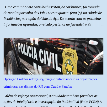
Uma caminhonete Mitsubishi Triton, de cor branca, foi tomada
de assalto por volta das 19h30 desta quarta-feira (5), na cidade de
Pendências, na região do Vale do Açu. De acordo com as primeiras
informações apuradas, o veículo pertence ao fazendeiro Zé
Dequias. A vítima teria sido surpreendida por dois homens
armados, que chegaram ao local em uma motocicleta e
anunciaram o assalto no momento em que ela estava em frente à
residência, no Centro da cidade. Ainda conforme relatos de
testemunhas, os suspeitos utilizavam roupas semelhantes a
uniformes de empresa, o que pode ter ajudado a não despertar
suspeitas antes da abordagem. Após a ação criminosa, a dupla
fugiu levando a caminhonete em direção ainda desconhecida. A
Polícia Militar foi acionada logo após o crime e realiza diligências
Operação Protetor reforça segurança e enfrentamento às organizações
na região na tentativa de localizar o veículo e identificar os
criminosas nas divisas do RN com Ceará e Paraíba
autores do assalto. Qualquer informação que possa ajudar na
localização da caminhonete ou na identificação dos suspeitos pode
Além do reforço operacional, a atividade também fortalece as
ser repassad...
ações de inteligência e investigação da Polícia Civil (Foto: PCRN) A