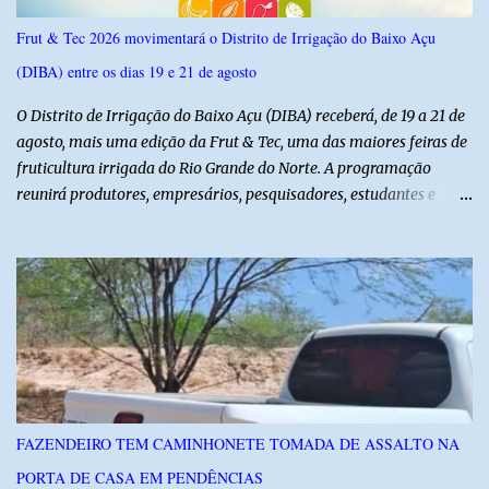
Frut & Tec 2026 movimentará o Distrito de Irrigação do Baixo Açu
(DIBA) entre os dias 19 e 21 de agosto
O Distrito de Irrigação do Baixo Açu (DIBA) receberá, de 19 a 21 de
agosto, mais uma edição da Frut & Tec, uma das maiores feiras de
fruticultura irrigada do Rio Grande do Norte. A programação
reunirá produtores, empresários, pesquisadores, estudantes e
profissionais do agronegócio, com palestras de especialistas,
visitas técnicas a campo e uma ampla exposição de empresas,
instituições e tecnologias voltadas ao setor. Além das atividades
técnicas, a feira contará com programação cultural. No dia 20 de
agosto, o público poderá prestigiar o show de humor com Mução,
seguido de apresentação musical de Vê Barreto. A Frut & Tec
reforça a importância do Distrito de Irrigação do Baixo Açu como
referência na fruticultura irrigada, promovendo conhecimento,
inovação e oportunidades para o desenvolvimento do agronegócio
FAZENDEIRO TEM CAMINHONETE TOMADA DE ASSALTO NA
potiguar. @associacaodiba
PORTA DE CASA EM PENDÊNCIAS