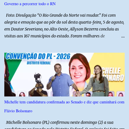
Governo a percorrer todo o RN
ajuda de Luchsinger e se concentrou no Ministério da Saúde e no
gabinete da Presidência....
Foto: Divulgação “O Rio Grande do Norte vai mudar.” Foi com
alegria e emoção que ao pôr do sol desta quarta-feira, 5 de agosto,
em Doutor Severiano, no Alto Oeste, Allyson Bezerra concluiu as
visitas aos 167 municípios do estado. Foram milhares de
quilômetros percorridos e incontáveis encontros com pessoas que
revelam a verdadeira força do Rio Grande do Norte. O candidato a
Governador Allyson Bezerra concluiu as agendas do 167 Razões RN
após visitar todas as cidades potiguares, dos pequenos municípios
aos maiores centros do estado. A caminhada começou em 29 de
março pelo município de Touros, Marco Zero da BR-101 e foi
concluída nesta quarta-feira depois de 129 dias entre a primeira e
a última visita. Os registros estão sendo publicados no perfil do
Instagram @167RazoesRN Ao longo do percurso, Allyson conheceu
Michelle tem candidatura confirmada ao Senado e diz que caminhará com
de perto as potencialidades, as belezas, a cultura e a força do povo,
Flávio Bolsonaro
mas também ouviu os dramas e as necessidades enfrentadas pelas
famílias em cada região. A iniciativa pe...
Michelle Bolsonaro (PL) confirmou neste domingo (2) a sua