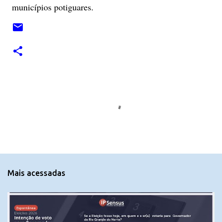
municípios potiguares.
C
o
m
e
n
t
Mais acessadas
á
r
i