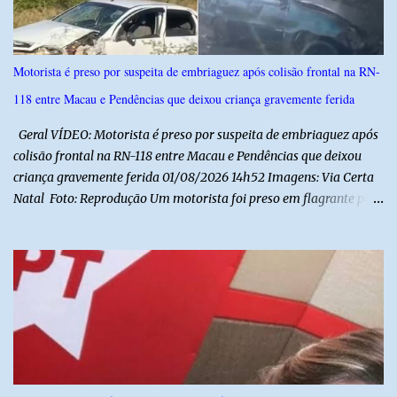
municipal deverão promover a discussão das letras do Hino
Nacional Brasileiro de modo a estimular os estudantes interpretar
e debater o seu conteúdo. De acordo com o vereador, a Secretaria
Motorista é preso por suspeita de embriaguez após colisão frontal na RN-
Municipal de Educação poderá expedir normas complementares
118 entre Macau e Pendências que deixou criança gravemente ferida
necessárias ao cumprimento da lei.
Geral VÍDEO: Motorista é preso por suspeita de embriaguez após
colisão frontal na RN-118 entre Macau e Pendências que deixou
criança gravemente ferida 01/08/2026 14h52 Imagens: Via Certa
Natal Foto: Reprodução Um motorista foi preso em flagrante por
suspeita de dirigir embriagado após um acidente que deixou uma
criança de 11 anos gravemente ferida na manhã deste sábado (1º),
na RN-118, entre Macau e Pendências. Segundo a Polícia Militar,
dois carros que seguiam em sentidos opostos bateram de frente.
Um dos condutores apresentava sinais de embriaguez, foi levado
ao Hospital Regional Tarcísio Maia, em Mossoró, e autuado em
flagrante. O exame pericial para confirmar a presença de álcool no
organismo está em andamento. No outro veículo estavam
funcionários da Caern que seguiam para uma partida de futebol. O