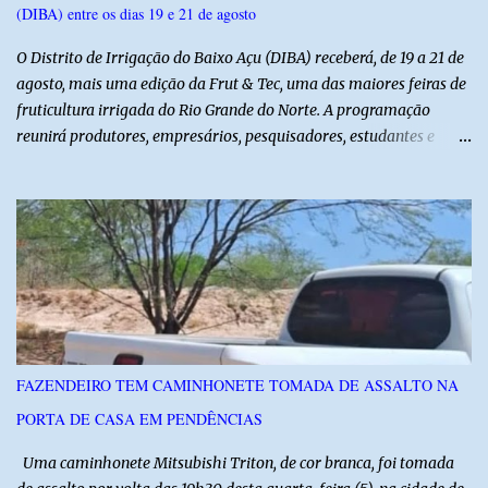
(DIBA) entre os dias 19 e 21 de agosto
O Distrito de Irrigação do Baixo Açu (DIBA) receberá, de 19 a 21 de
agosto, mais uma edição da Frut & Tec, uma das maiores feiras de
fruticultura irrigada do Rio Grande do Norte. A programação
reunirá produtores, empresários, pesquisadores, estudantes e
profissionais do agronegócio, com palestras de especialistas,
visitas técnicas a campo e uma ampla exposição de empresas,
instituições e tecnologias voltadas ao setor. Além das atividades
técnicas, a feira contará com programação cultural. No dia 20 de
agosto, o público poderá prestigiar o show de humor com Mução,
seguido de apresentação musical de Vê Barreto. A Frut & Tec
reforça a importância do Distrito de Irrigação do Baixo Açu como
referência na fruticultura irrigada, promovendo conhecimento,
inovação e oportunidades para o desenvolvimento do agronegócio
FAZENDEIRO TEM CAMINHONETE TOMADA DE ASSALTO NA
potiguar. @associacaodiba
PORTA DE CASA EM PENDÊNCIAS
Uma caminhonete Mitsubishi Triton, de cor branca, foi tomada