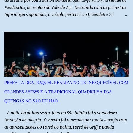
de assalto por volta das 19h30 desta quarta-feira (5), na cidade de
Pendências, na região do Vale do Açu. De acordo com as primeiras
informações apuradas, o veículo pertence ao fazendeiro Zé
Dequias. A vítima teria sido surpreendida por dois homens
armados, que chegaram ao local em uma motocicleta e
anunciaram o assalto no momento em que ela estava em frente à
residência, no Centro da cidade. Ainda conforme relatos de
testemunhas, os suspeitos utilizavam roupas semelhantes a
uniformes de empresa, o que pode ter ajudado a não despertar
suspeitas antes da abordagem. Após a ação criminosa, a dupla
fugiu levando a caminhonete em direção ainda desconhecida. A
Polícia Militar foi acionada logo após o crime e realiza diligências
PREFEITA DRA. RAQUEL REALIZA NOITE INESQUECÍVEL COM
na região na tentativa de localizar o veículo e identificar os
GRANDES SHOWS E A TRADICIONAL QUADRILHA DAS
autores do assalto. Qualquer informação que possa ajudar na
localização da caminhonete ou na identificação dos suspeitos pode
QUENGAS NO SÃO JULHÃO
ser repassad...
​ A noite da última sexta-feira no São Julhão foi a verdadeira
tradução da alegria. O evento foi marcado por muita energia com
as apresentações do Forró do Bahia, Forró de Griff e Banda