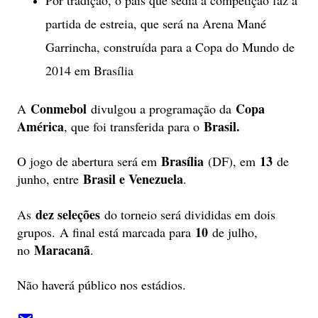
Por tradição, o país que sedia a competição faz a
partida de estreia, que será na Arena Mané
Garrincha, construída para a Copa do Mundo de
2014 em Brasília
Conmebol
Copa
A
divulgou a programação da
América
Brasil.
, que foi transferida para o
Brasília
13
O jogo de abertura será em
(DF), em
de
Brasil e Venezuela
junho, entre
.
dez seleções
As
do torneio será divididas em dois
10
grupos. A final está marcada para
de julho,
Maracanã
no
.
Não haverá público nos estádios.