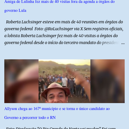
Amiga de Lulinha fez mais de 40 visitas fora da agenda a órgãos do
motorista e uma mulher sofreram ferimentos leves. A criança, que
governo Lula
estava no carro com o grupo, ficou gravemente ferida, precisou ser
entubada e foi transferida de helicóptero...
Roberta Luchsinger esteve em mais de 40 reuniões em órgãos do
governo federal Foto: @RoLuchsinger via X Sem registros oficiais,
a lobista Roberta Luchsinger fez mais de 40 visitas a órgãos do
governo federal desde o início do terceiro mandato do presidente
Luiz Inácio Lula da Silva, em janeiro de 2023. Por lei, reuniões com
autoridades precisam ser informadas nas agendas dos agentes
públicos que participam dos encontros. Em duas oportunidades, a
lobista esteve no Palácio do Planalto e no gabinete do ministro do
Desenvolvimento Social, Wellington Dias, acompanhada do então
sócio de Lulinha. Os encontros não foram registrados nas agendas
oficiais. Fábio Luís é alvo de inquérito aberto nesta quinta-feira,
30, a pedido da PF, que apura se ele utilizou a influência do pai
para defender interesses empresariais com a administração
Allyson chega ao 167º município e se torna o único candidato ao
pública. Segundo a Polícia Federal, a atuação dele contou com a
Governo a percorrer todo o RN
ajuda de Luchsinger e se concentrou no Ministério da Saúde e no
gabinete da Presidência....