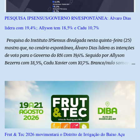
PESQUISA IPSENSUS/GOVERNO RN/ESPONTÂNEA: Álvaro Dias
lidera com 19,4%; Allyson tem 18,5% e Cadu 10,7%
Pesquisa do Instituto IPSensus divulgada nesta quinta-feira (25)
mostra que, no cenário espontâneo, Álvaro Dias lidera as intenções
de voto para o Governo do RN com 19,4%. Seguido por Allyson
Bezerra com 18,5%, Cadu Xavier com 10,7%. Branco/nulo somaram
6,4% e outros 43,8% não souberam responder. A pesquisa
IPSsensus ouviu 1.500 eleitores em todas as regiões do Rio Grande
do Norte entre os dias 18 e 22 de junho de 2026. O levantamento
possui margem de erro de 2,5 pontos percentuais e nível de
confiança de 95%. Registro no TSE: RN-09520/2026
Frut & Tec 2026 movimentará o Distrito de Irrigação do Baixo Açu