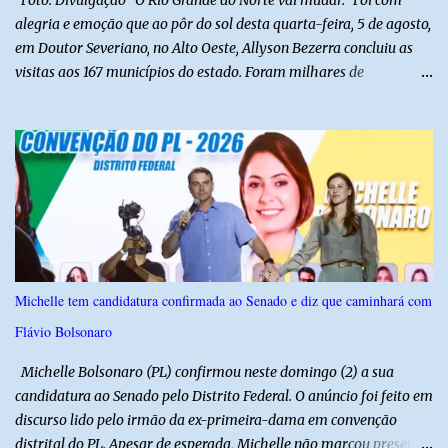
Foto: Divulgação “O Rio Grande do Norte vai mudar.” Foi com
alegria e emoção que ao pôr do sol desta quarta-feira, 5 de agosto,
em Doutor Severiano, no Alto Oeste, Allyson Bezerra concluiu as
visitas aos 167 municípios do estado. Foram milhares de
quilômetros percorridos e incontáveis encontros com pessoas que
revelam a verdadeira força do Rio Grande do Norte. O candidato a
Governador Allyson Bezerra concluiu as agendas do 167 Razões RN
após visitar todas as cidades potiguares, dos pequenos municípios
aos maiores centros do estado. A caminhada começou em 29 de
março pelo município de Touros, Marco Zero da BR-101 e foi
concluída nesta quarta-feira depois de 129 dias entre a primeira e
a última visita. Os registros estão sendo publicados no perfil do
Instagram @167RazoesRN Ao longo do percurso, Allyson conheceu
Michelle tem candidatura confirmada ao Senado e diz que caminhará com
de perto as potencialidades, as belezas, a cultura e a força do povo,
Flávio Bolsonaro
mas também ouviu os dramas e as necessidades enfrentadas pelas
famílias em cada região. A iniciativa pe...
Michelle Bolsonaro (PL) confirmou neste domingo (2) a sua
candidatura ao Senado pelo Distrito Federal. O anúncio foi feito em
discurso lido pelo irmão da ex-primeira-dama em convenção
distrital do PL. Apesar de esperada, Michelle não marcou presença