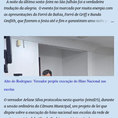
​ A noite da última sexta-feira no São Julhão foi a verdadeira
tradução da alegria. O evento foi marcado por muita energia com
as apresentações do Forró do Bahia, Forró de Griff e Banda
Grafith, que fizeram a festa até o fim e garantiram uma noite para
ficar na memória de todos. ​E foi com a irreverência que só o São
Julhão tem que a festa ganhou um brilho ainda mais especial. A
tradicional Quadrilha das Quengas tomou conta das ruas do Alto
com muita criatividade, alegria e irreverência, levando o público a
acompanhar cada passo desse grande cortejo que já faz parte da
identidade da festa. Entre risos, tradição e muita animação, a
Quadrilha das Quengas mostrou mais uma vez que cultura
popular também é feita de diversão e de um povo que sabe
celebrar suas raízes. ​O sucesso desta edição reforça o compromisso
Alto do Rodrigues: Vereador propõe execução do Hino Nacional nas
da administração da Prefeita Dra. Raquel com o resgate e a
escolas
valorização das tradições, unindo grandes atrações musicais e
manifestações populares em uma festa segura, org...
O vereador Arlane Silva protocolou nesta quarta-feira(05), durante
a sessão ordinária da Câmara Municipal, um projeto de lei que
dispõe sobre a execução do hino nacional nas escolas da rede de