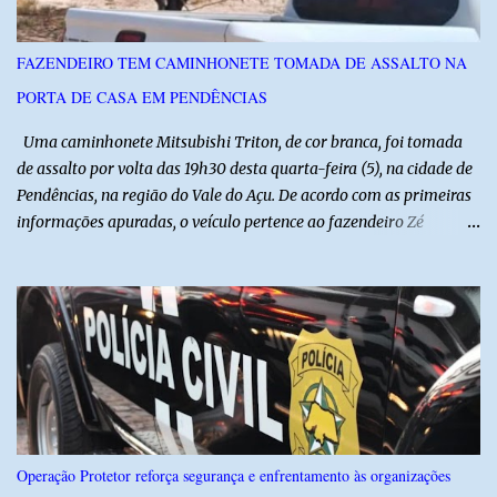
referência na fruticultura irrigada, promovendo conhecimento,
inovação e oportunidades para o desenvolvimento do agronegócio
FAZENDEIRO TEM CAMINHONETE TOMADA DE ASSALTO NA
potiguar. @associacaodiba
PORTA DE CASA EM PENDÊNCIAS
Uma caminhonete Mitsubishi Triton, de cor branca, foi tomada
de assalto por volta das 19h30 desta quarta-feira (5), na cidade de
Pendências, na região do Vale do Açu. De acordo com as primeiras
informações apuradas, o veículo pertence ao fazendeiro Zé
Dequias. A vítima teria sido surpreendida por dois homens
armados, que chegaram ao local em uma motocicleta e
anunciaram o assalto no momento em que ela estava em frente à
residência, no Centro da cidade. Ainda conforme relatos de
testemunhas, os suspeitos utilizavam roupas semelhantes a
uniformes de empresa, o que pode ter ajudado a não despertar
suspeitas antes da abordagem. Após a ação criminosa, a dupla
fugiu levando a caminhonete em direção ainda desconhecida. A
Polícia Militar foi acionada logo após o crime e realiza diligências
Operação Protetor reforça segurança e enfrentamento às organizações
na região na tentativa de localizar o veículo e identificar os