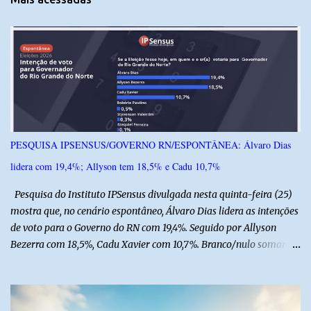
á
r
i
o
s
PESQUISA IPSENSUS/GOVERNO RN/ESPONTÂNEA: Álvaro Dias
lidera com 19,4%; Allyson tem 18,5% e Cadu 10,7%
Pesquisa do Instituto IPSensus divulgada nesta quinta-feira (25)
mostra que, no cenário espontâneo, Álvaro Dias lidera as intenções
de voto para o Governo do RN com 19,4%. Seguido por Allyson
Bezerra com 18,5%, Cadu Xavier com 10,7%. Branco/nulo somaram
6,4% e outros 43,8% não souberam responder. A pesquisa
IPSsensus ouviu 1.500 eleitores em todas as regiões do Rio Grande
do Norte entre os dias 18 e 22 de junho de 2026. O levantamento