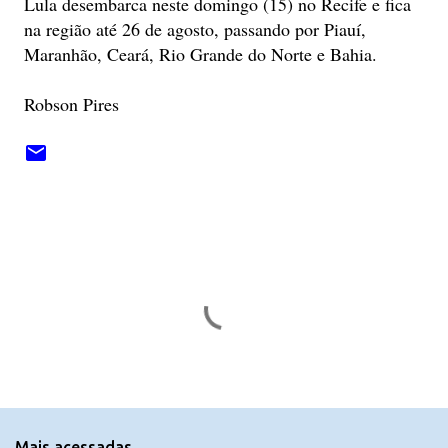
Lula desembarca neste domingo (15) no Recife e fica
na região até 26 de agosto, passando por Piauí,
Maranhão, Ceará, Rio Grande do Norte e Bahia.
Robson Pires
C
o
m
e
n
t
Mais acessadas