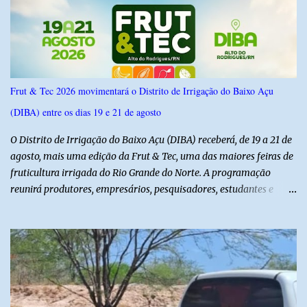
possui margem de erro de 2,5 pontos percentuais e nível de
confiança de 95%. Registro no TSE: RN-09520/2026
Frut & Tec 2026 movimentará o Distrito de Irrigação do Baixo Açu
(DIBA) entre os dias 19 e 21 de agosto
O Distrito de Irrigação do Baixo Açu (DIBA) receberá, de 19 a 21 de
agosto, mais uma edição da Frut & Tec, uma das maiores feiras de
fruticultura irrigada do Rio Grande do Norte. A programação
reunirá produtores, empresários, pesquisadores, estudantes e
profissionais do agronegócio, com palestras de especialistas,
visitas técnicas a campo e uma ampla exposição de empresas,
instituições e tecnologias voltadas ao setor. Além das atividades
técnicas, a feira contará com programação cultural. No dia 20 de
agosto, o público poderá prestigiar o show de humor com Mução,
seguido de apresentação musical de Vê Barreto. A Frut & Tec
reforça a importância do Distrito de Irrigação do Baixo Açu como