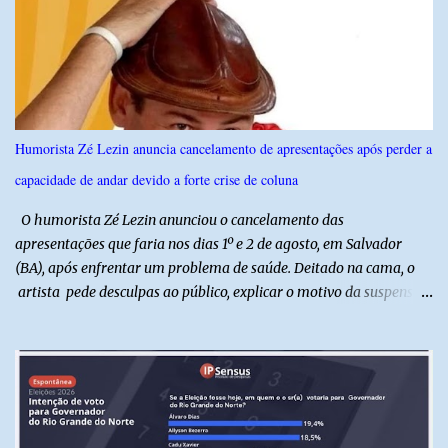
técnicas, a feira contará com programação cultural. No dia 20 de
agosto, o público poderá prestigiar o show de humor com Mução,
seguido de apresentação musical de Vê Barreto. A Frut & Tec
reforça a importância do Distrito de Irrigação do Baixo Açu como
referência na fruticultura irrigada, promovendo conhecimento,
inovação e oportunidades para o desenvolvimento do agronegócio
Humorista Zé Lezin anuncia cancelamento de apresentações após perder a
potiguar. @associacaodiba
capacidade de andar devido a forte crise de coluna
O humorista Zé Lezin anunciou o cancelamento das
apresentações que faria nos dias 1º e 2 de agosto, em Salvador
(BA), após enfrentar um problema de saúde. Deitado na cama, o
artista pede desculpas ao público, explicar o motivo da suspensão
dos espetáculos e agradece pela compreensão. Segundo Zé Lezin,
uma forte crise na coluna comprometeu sua mobilidade e tornou
impossível viajar e subir ao palco. O comediante contou que
precisou ser levado a um hospital depois de perder a capacidade
de andar normalmente. “Eu não estou conseguindo nem me
levantar direito da cama. É um processo muito dolorido”, relatou o