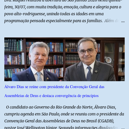
feira, 30/07, com muita tradição, emoção, cultura e alegria para o
povo alto-rodriguense, unindo todas as idades em uma
programação pensada especialmente para as famílias. Além de
proporcionar lazer de qualidade, a ação promovida pela Prefeita
fortalece a economia do município e valoriza os talentos locais,
mostrando o cuidado com o desenvolvimento do alto-rodriguense.
A primeira noite foi marcada por apresentações que
emocionaram o público, contando com as quadrilhas das escolas
municipais Félix Antônio e Walfredo Gurgel, o ritmo contagiante
dos Cangaceiros do Nordeste, a alegria do grupo da Melhor Idade
e o belíssimo espetáculo "Mulheres do Cangaço: o Fiar da
Resistência", do Alto em Cena. Para fechar a noite com muitas
Álvaro Dias se reúne com presidente da Convenção Geral das
gargalhadas e descontração, o humorista Titela do Ceará garantiu
Assembleias de Deus e destaca convergência de princípios
a alegria de todos. E o melhor de tudo é que a festa continua com
mais dois dias de muita animação, reafirmando o sucesso ...
O candidato ao Governo do Rio Grande do Norte, Álvaro Dias,
cumpriu agenda em São Paulo, onde se reuniu com o presidente da
Convenção Geral das Assembleias de Deus no Brasil (CGADB),
pastor José Wellington Júnior. Segundo informações divulgadas