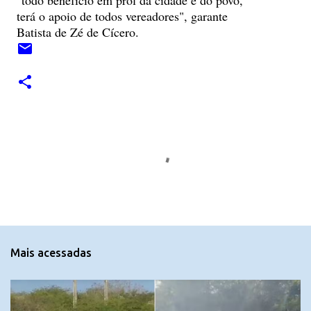
terá o apoio de todos vereadores", garante
Batista de Zé de Cícero.
C
o
m
e
n
t
Mais acessadas
á
r
i