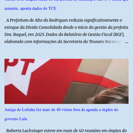
assumiu, aponta dados do TCE
A Prefeitura de Alto do Rodrigues reduziu significativamente o
estoque da Dívida Consolidada desde o início da gestão da prefeita
Dra. Raquel, em 2025. Dados do Relatório de Gestão Fiscal (RGF),
elaborado com informações da Secretaria do Tesouro Nacional
(STN), mostram que o município iniciou a atual administração com
uma dívida de R$ 18.940.935,88, registrada no encerramento de
2024. Ao final de 2025, esse passivo já havia caído para R$
13.239.208,81. No primeiro semestre de 2026, o valor voltou a
recuar, chegando a R$ 12.357.336,09. Na comparação entre o
encerramento da gestão anterior e o primeiro semestre de 2026, a
redução foi de R$ 6.583.599,79, equivalente a aproximadamente
34,8% do estoque da dívida. Os números também mostram que o
município conseguiu manter a trajetória de queda durante a atual
Amiga de Lulinha fez mais de 40 visitas fora da agenda a órgãos do
administração. Apenas no primeiro semestre de 2026, a dívida foi
governo Lula
reduzida em R$ 881.872,72 em relação ao saldo do exercício
anterior. O demonstrativo evidencia um movimento de aju...
Roberta Luchsinger esteve em mais de 40 reuniões em órgãos do