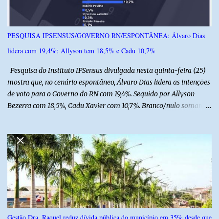
humorista. Durante o atendimento médico, o humorista foi
diagnosticado com “bico de papagaio” na região da coluna. De
acordo com ele, os laudos médicos já foram encaminhados à
PESQUISA IPSENSUS/GOVERNO RN/ESPONTÂNEA: Álvaro Dias
equipe responsável, que acompanha o tratamento. Zé Lezin
lidera com 19,4%; Allyson tem 18,5% e Cadu 10,7%
afirmou ainda que está passando por um tratamento intenso, com
aplicação de injeções, terapia, repouso e uso de medicamentos. Ele
Pesquisa do Instituto IPSensus divulgada nesta quinta-feira (25)
revelou ...
mostra que, no cenário espontâneo, Álvaro Dias lidera as intenções
de voto para o Governo do RN com 19,4%. Seguido por Allyson
Bezerra com 18,5%, Cadu Xavier com 10,7%. Branco/nulo somaram
6,4% e outros 43,8% não souberam responder. A pesquisa
IPSsensus ouviu 1.500 eleitores em todas as regiões do Rio Grande
do Norte entre os dias 18 e 22 de junho de 2026. O levantamento
possui margem de erro de 2,5 pontos percentuais e nível de
confiança de 95%. Registro no TSE: RN-09520/2026
Gestão Dra. Raquel reduz dívida pública do município em 35% desde que