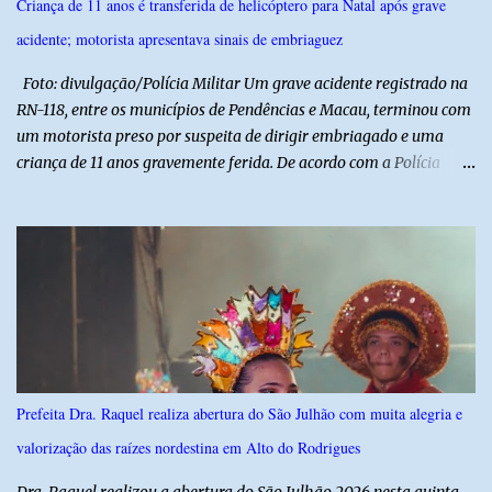
Criança de 11 anos é transferida de helicóptero para Natal após grave
da administração da Prefeita Dra. Raquel com o resgate e a
acidente; motorista apresentava sinais de embriaguez
valorização das tradições, unindo grandes atrações musicais e
manifestações populares em uma festa segura, org...
Foto: divulgação/Polícia Militar Um grave acidente registrado na
RN-118, entre os municípios de Pendências e Macau, terminou com
um motorista preso por suspeita de dirigir embriagado e uma
criança de 11 anos gravemente ferida. De acordo com a Polícia
Militar, o condutor apresentava evidentes sinais de embriaguez no
momento da ocorrência. Ele foi encaminhado à delegacia, onde foi
autuado em flagrante. O exame pericial para confirmar a
concentração de álcool no organismo ainda está em andamento. A
vítima é um menino de 11 anos, que sofreu ferimentos graves no
acidente. Após os primeiros atendimentos, ele foi entubado e
transferido pelo helicóptero Potiguar 02 para o Hospital
Monsenhor Walfredo Gurgel, em Natal, onde permanece internado
sob cuidados médicos especializados. Segundo informações da
Prefeita Dra. Raquel realiza abertura do São Julhão com muita alegria e
Polícia Militar, a criança é filha de um policial militar. PM reforça
valorização das raízes nordestina em Alto do Rodrigues
alerta sobre álcool e direção Em nota, a Polícia Militar manifestou
solidariedade à vítima e aos familiares e destacou q...
Dra. Raquel realizou a abertura do São Julhão 2026 nesta quinta-