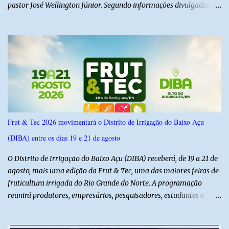
pastor José Wellington Júnior. Segundo informações divulgadas
pela campanha, o encontro foi marcado por uma conversa sobre
princípios cristãos, valores familiares e os desafios do cenário
político nacional e estadual. De acordo com a campanha de Álvaro
Dias, o pastor José Wellington Júnior manifestou apoio à
candidatura e ressaltou a importância da participação dos cristãos
no processo democrático, defendendo a valorização de princípios
como a defesa da família, o combate à corrupção, o
enfrentamento às drogas e a proteção da vida. Ainda segundo a
campanha, o líder religioso afirmou que levará sua orientação às
Frut & Tec 2026 movimentará o Distrito de Irrigação do Baixo Açu
lideranças da Assembleia de Deus no Rio Grande do Norte. A
(DIBA) entre os dias 19 e 21 de agosto
Assembleia de Deus possui uma das maiores estruturas religiosas
do estado, com cerca de 1.600 igrejas distribuídas pelos municípios
O Distrito de Irrigação do Baixo Açu (DIBA) receberá, de 19 a 21 de
p...
agosto, mais uma edição da Frut & Tec, uma das maiores feiras de
fruticultura irrigada do Rio Grande do Norte. A programação
reunirá produtores, empresários, pesquisadores, estudantes e
profissionais do agronegócio, com palestras de especialistas,
visitas técnicas a campo e uma ampla exposição de empresas,