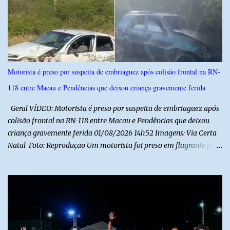
i
o
s
Motorista é preso por suspeita de embriaguez após colisão frontal na RN-
118 entre Macau e Pendências que deixou criança gravemente ferida
Geral VÍDEO: Motorista é preso por suspeita de embriaguez após
colisão frontal na RN-118 entre Macau e Pendências que deixou
criança gravemente ferida 01/08/2026 14h52 Imagens: Via Certa
Natal Foto: Reprodução Um motorista foi preso em flagrante por
suspeita de dirigir embriagado após um acidente que deixou uma
criança de 11 anos gravemente ferida na manhã deste sábado (1º),
na RN-118, entre Macau e Pendências. Segundo a Polícia Militar,
dois carros que seguiam em sentidos opostos bateram de frente.
Um dos condutores apresentava sinais de embriaguez, foi levado
ao Hospital Regional Tarcísio Maia, em Mossoró, e autuado em