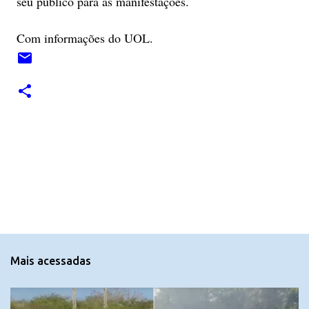
seu público para as manifestações.
Com informações do UOL.
C
o
m
e
n
t
Mais acessadas
á
r