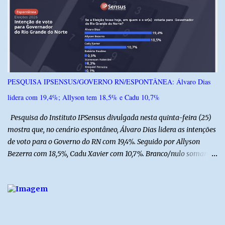
instituições e tecnologias voltadas ao setor. Além das atividades
técnicas, a feira contará com programação cultural. No dia 20 de
agosto, o público poderá prestigiar o show de humor com Mução,
seguido de apresentação musical de Vê Barreto. A Frut & Tec
reforça a importância do Distrito de Irrigação do Baixo Açu como
referência na fruticultura irrigada, promovendo conhecimento,
inovação e oportunidades para o desenvolvimento do agronegócio
PESQUISA IPSENSUS/GOVERNO RN/ESPONTÂNEA: Álvaro Dias
potiguar. @associacaodiba
lidera com 19,4%; Allyson tem 18,5% e Cadu 10,7%
Pesquisa do Instituto IPSensus divulgada nesta quinta-feira (25)
mostra que, no cenário espontâneo, Álvaro Dias lidera as intenções
de voto para o Governo do RN com 19,4%. Seguido por Allyson
Bezerra com 18,5%, Cadu Xavier com 10,7%. Branco/nulo somaram
6,4% e outros 43,8% não souberam responder. A pesquisa
IPSsensus ouviu 1.500 eleitores em todas as regiões do Rio Grande
do Norte entre os dias 18 e 22 de junho de 2026. O levantamento
possui margem de erro de 2,5 pontos percentuais e nível de
confiança de 95%. Registro no TSE: RN-09520/2026