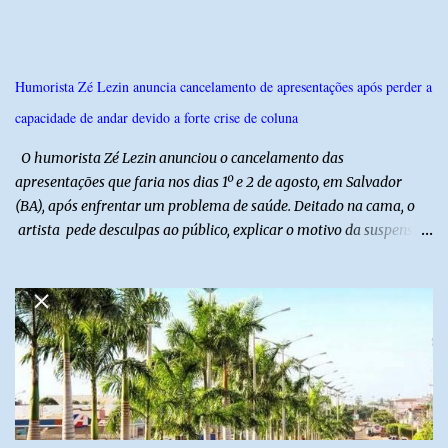
Humorista Zé Lezin anuncia cancelamento de apresentações após perder a
capacidade de andar devido a forte crise de coluna
O humorista Zé Lezin anunciou o cancelamento das
apresentações que faria nos dias 1º e 2 de agosto, em Salvador
(BA), após enfrentar um problema de saúde. Deitado na cama, o
artista pede desculpas ao público, explicar o motivo da suspensão
dos espetáculos e agradece pela compreensão. Segundo Zé Lezin,
uma forte crise na coluna comprometeu sua mobilidade e tornou
impossível viajar e subir ao palco. O comediante contou que
precisou ser levado a um hospital depois de perder a capacidade
de andar normalmente. “Eu não estou conseguindo nem me
levantar direito da cama. É um processo muito dolorido”, relatou o
humorista. Durante o atendimento médico, o humorista foi
diagnosticado com “bico de papagaio” na região da coluna. De
acordo com ele, os laudos médicos já foram encaminhados à