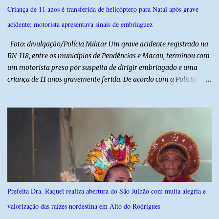
celebrar suas raízes. ​O sucesso desta edição reforça o compromisso
Criança de 11 anos é transferida de helicóptero para Natal após grave
da administração da Prefeita Dra. Raquel com o resgate e a
acidente; motorista apresentava sinais de embriaguez
valorização das tradições, unindo grandes atrações musicais e
manifestações populares em uma festa segura, org...
Foto: divulgação/Polícia Militar Um grave acidente registrado na
RN-118, entre os municípios de Pendências e Macau, terminou com
um motorista preso por suspeita de dirigir embriagado e uma
criança de 11 anos gravemente ferida. De acordo com a Polícia
Militar, o condutor apresentava evidentes sinais de embriaguez no
momento da ocorrência. Ele foi encaminhado à delegacia, onde foi
autuado em flagrante. O exame pericial para confirmar a
concentração de álcool no organismo ainda está em andamento. A
vítima é um menino de 11 anos, que sofreu ferimentos graves no
acidente. Após os primeiros atendimentos, ele foi entubado e
transferido pelo helicóptero Potiguar 02 para o Hospital
Monsenhor Walfredo Gurgel, em Natal, onde permanece internado
sob cuidados médicos especializados. Segundo informações da
Prefeita Dra. Raquel realiza abertura do São Julhão com muita alegria e
Polícia Militar, a criança é filha de um policial militar. PM reforça
valorização das raízes nordestina em Alto do Rodrigues
alerta sobre álcool e direção Em nota, a Polícia Militar manifestou