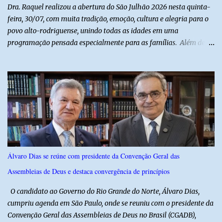
solidariedade à vítima e aos familiares e destacou q...
Dra. Raquel realizou a abertura do São Julhão 2026 nesta quinta-
feira, 30/07, com muita tradição, emoção, cultura e alegria para o
povo alto-rodriguense, unindo todas as idades em uma
programação pensada especialmente para as famílias. Além de
proporcionar lazer de qualidade, a ação promovida pela Prefeita
fortalece a economia do município e valoriza os talentos locais,
mostrando o cuidado com o desenvolvimento do alto-rodriguense.
A primeira noite foi marcada por apresentações que
emocionaram o público, contando com as quadrilhas das escolas
municipais Félix Antônio e Walfredo Gurgel, o ritmo contagiante
dos Cangaceiros do Nordeste, a alegria do grupo da Melhor Idade
e o belíssimo espetáculo "Mulheres do Cangaço: o Fiar da
Resistência", do Alto em Cena. Para fechar a noite com muitas
Álvaro Dias se reúne com presidente da Convenção Geral das
gargalhadas e descontração, o humorista Titela do Ceará garantiu
Assembleias de Deus e destaca convergência de princípios
a alegria de todos. E o melhor de tudo é que a festa continua com
mais dois dias de muita animação, reafirmando o sucesso ...
O candidato ao Governo do Rio Grande do Norte, Álvaro Dias,
cumpriu agenda em São Paulo, onde se reuniu com o presidente da
Convenção Geral das Assembleias de Deus no Brasil (CGADB),