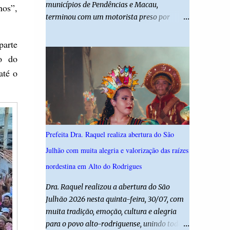
municípios de Pendências e Macau,
nos”,
desta edição reforça o compromisso da
terminou com um motorista preso por
administração da Prefeita Dra. Raquel com o
suspeita de dirigir embriagado e uma
resgate e a valorização das tradições, unindo
criança de 11 anos gravemente ferida. De
parte
grandes atrações musicais e manifestações
acordo com a Polícia Militar, o condutor
populares em uma festa segura, org...
to do
apresentava evidentes sinais de embriaguez
até o
no momento da ocorrência. Ele foi
encaminhado à delegacia, onde foi autuado
em flagrante. O exame pericial para
confirmar a concentração de álcool no
organismo ainda está em andamento. A
Prefeita Dra. Raquel realiza abertura do São
vítima é um menino de 11 anos, que sofreu
Julhão com muita alegria e valorização das raízes
ferimentos graves no acidente. Após os
primeiros atendimentos, ele foi entubado e
nordestina em Alto do Rodrigues
transferido pelo helicóptero Potiguar 02
Dra. Raquel realizou a abertura do São
para o Hospital Monsenhor Walfredo
Julhão 2026 nesta quinta-feira, 30/07, com
Gurgel, em Natal, onde permanece internado
muita tradição, emoção, cultura e alegria
sob cuidados médicos especializados.
para o povo alto-rodriguense, unindo todas
Segundo informações da Polícia Militar, a