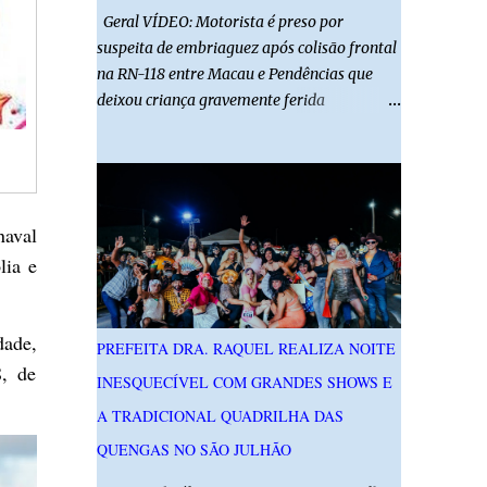
Geral VÍDEO: Motorista é preso por
suspeita de embriaguez após colisão frontal
na RN-118 entre Macau e Pendências que
deixou criança gravemente ferida
01/08/2026 14h52 Imagens: Via Certa Natal
Foto: Reprodução Um motorista foi preso
em flagrante por suspeita de dirigir
embriagado após um acidente que deixou
uma criança de 11 anos gravemente ferida
naval
na manhã deste sábado (1º), na RN-118,
lia e
entre Macau e Pendências. Segundo a Polícia
Militar, dois carros que seguiam em sentidos
opostos bateram de frente. Um dos
dade,
PREFEITA DRA. RAQUEL REALIZA NOITE
condutores apresentava sinais de
8, de
INESQUECÍVEL COM GRANDES SHOWS E
embriaguez, foi levado ao Hospital Regional
Tarcísio Maia, em Mossoró, e autuado em
A TRADICIONAL QUADRILHA DAS
flagrante. O exame pericial para confirmar a
QUENGAS NO SÃO JULHÃO
presença de álcool no organismo está em