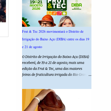
ouviu 1.500 eleitores em todas as regiões do
Rio Grande do Norte entre os dias 18 e 22 de
junho de 2026. O levantamento possui
margem de erro de 2,5 pontos percentuais e
nível de confiança de 95%. Registro no TSE:
Frut & Tec 2026 movimentará o Distrito de
RN-09520/2026
Irrigação do Baixo Açu (DIBA) entre os dias 19
e 21 de agosto
O Distrito de Irrigação do Baixo Açu (DIBA)
receberá, de 19 a 21 de agosto, mais uma
edição da Frut & Tec, uma das maiores
feiras de fruticultura irrigada do Rio Grande
do Norte. A programação reunirá
produtores, empresários, pesquisadores,
estudantes e profissionais do agronegócio,
com palestras de especialistas, visitas
técnicas a campo e uma ampla exposição de
empresas, instituições e tecnologias voltadas