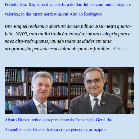
sob cuidados médicos especializados. Segundo informações da
Prefeita Dra. Raquel realiza abertura do São Julhão com muita alegria e
Polícia Militar, a criança é filha de um policial militar. PM reforça
valorização das raízes nordestina em Alto do Rodrigues
alerta sobre álcool e direção Em nota, a Polícia Militar manifestou
solidariedade à vítima e aos familiares e destacou q...
Dra. Raquel realizou a abertura do São Julhão 2026 nesta quinta-
feira, 30/07, com muita tradição, emoção, cultura e alegria para o
povo alto-rodriguense, unindo todas as idades em uma
programação pensada especialmente para as famílias. Além de
proporcionar lazer de qualidade, a ação promovida pela Prefeita
fortalece a economia do município e valoriza os talentos locais,
mostrando o cuidado com o desenvolvimento do alto-rodriguense.
A primeira noite foi marcada por apresentações que
emocionaram o público, contando com as quadrilhas das escolas
municipais Félix Antônio e Walfredo Gurgel, o ritmo contagiante
dos Cangaceiros do Nordeste, a alegria do grupo da Melhor Idade
e o belíssimo espetáculo "Mulheres do Cangaço: o Fiar da
Resistência", do Alto em Cena. Para fechar a noite com muitas
Álvaro Dias se reúne com presidente da Convenção Geral das
gargalhadas e descontração, o humorista Titela do Ceará garantiu
Assembleias de Deus e destaca convergência de princípios
a alegria de todos. E o melhor de tudo é que a festa continua com
mais dois dias de muita animação, reafirmando o sucesso ...