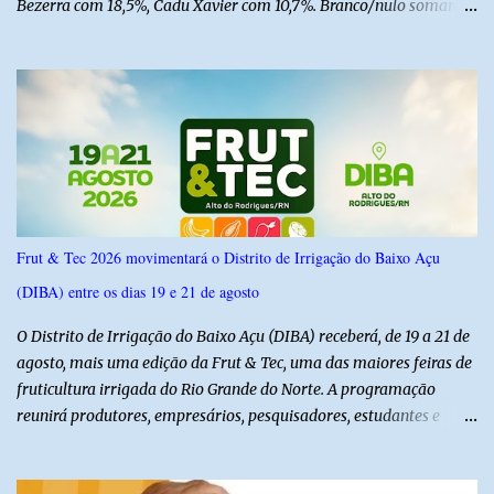
Bezerra com 18,5%, Cadu Xavier com 10,7%. Branco/nulo somaram
6,4% e outros 43,8% não souberam responder. A pesquisa
IPSsensus ouviu 1.500 eleitores em todas as regiões do Rio Grande
do Norte entre os dias 18 e 22 de junho de 2026. O levantamento
possui margem de erro de 2,5 pontos percentuais e nível de
confiança de 95%. Registro no TSE: RN-09520/2026
Frut & Tec 2026 movimentará o Distrito de Irrigação do Baixo Açu
(DIBA) entre os dias 19 e 21 de agosto
O Distrito de Irrigação do Baixo Açu (DIBA) receberá, de 19 a 21 de
agosto, mais uma edição da Frut & Tec, uma das maiores feiras de
fruticultura irrigada do Rio Grande do Norte. A programação
reunirá produtores, empresários, pesquisadores, estudantes e
profissionais do agronegócio, com palestras de especialistas,
visitas técnicas a campo e uma ampla exposição de empresas,