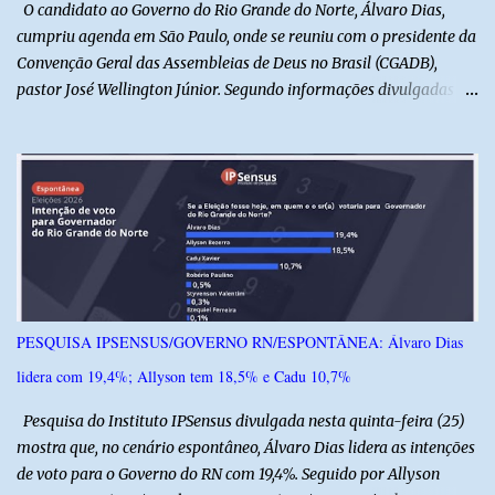
O candidato ao Governo do Rio Grande do Norte, Álvaro Dias,
cumpriu agenda em São Paulo, onde se reuniu com o presidente da
Convenção Geral das Assembleias de Deus no Brasil (CGADB),
pastor José Wellington Júnior. Segundo informações divulgadas
pela campanha, o encontro foi marcado por uma conversa sobre
princípios cristãos, valores familiares e os desafios do cenário
político nacional e estadual. De acordo com a campanha de Álvaro
Dias, o pastor José Wellington Júnior manifestou apoio à
candidatura e ressaltou a importância da participação dos cristãos
no processo democrático, defendendo a valorização de princípios
como a defesa da família, o combate à corrupção, o
enfrentamento às drogas e a proteção da vida. Ainda segundo a
campanha, o líder religioso afirmou que levará sua orientação às
PESQUISA IPSENSUS/GOVERNO RN/ESPONTÂNEA: Álvaro Dias
lideranças da Assembleia de Deus no Rio Grande do Norte. A
lidera com 19,4%; Allyson tem 18,5% e Cadu 10,7%
Assembleia de Deus possui uma das maiores estruturas religiosas
do estado, com cerca de 1.600 igrejas distribuídas pelos municípios
Pesquisa do Instituto IPSensus divulgada nesta quinta-feira (25)
p...
mostra que, no cenário espontâneo, Álvaro Dias lidera as intenções
de voto para o Governo do RN com 19,4%. Seguido por Allyson