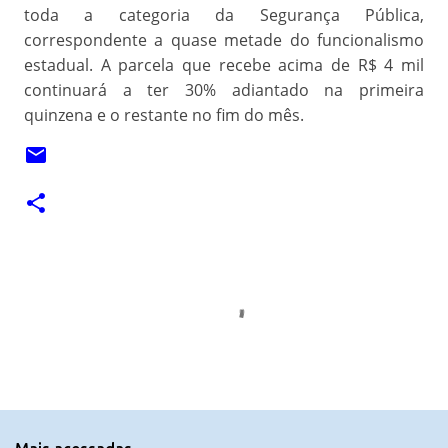
toda a categoria da Segurança Pública,
correspondente a quase metade do funcionalismo
estadual. A parcela que recebe acima de R$ 4 mil
continuará a ter 30% adiantado na primeira
quinzena e o restante no fim do mês.
C
o
m
e
n
t