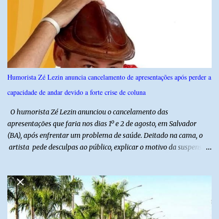
instituições e tecnologias voltadas ao setor. Além das atividades
técnicas, a feira contará com programação cultural. No dia 20 de
agosto, o público poderá prestigiar o show de humor com Mução,
seguido de apresentação musical de Vê Barreto. A Frut & Tec
reforça a importância do Distrito de Irrigação do Baixo Açu como
referência na fruticultura irrigada, promovendo conhecimento,
inovação e oportunidades para o desenvolvimento do agronegócio
Humorista Zé Lezin anuncia cancelamento de apresentações após perder a
potiguar. @associacaodiba
capacidade de andar devido a forte crise de coluna
O humorista Zé Lezin anunciou o cancelamento das
apresentações que faria nos dias 1º e 2 de agosto, em Salvador
(BA), após enfrentar um problema de saúde. Deitado na cama, o
artista pede desculpas ao público, explicar o motivo da suspensão
dos espetáculos e agradece pela compreensão. Segundo Zé Lezin,
uma forte crise na coluna comprometeu sua mobilidade e tornou
impossível viajar e subir ao palco. O comediante contou que
precisou ser levado a um hospital depois de perder a capacidade
de andar normalmente. “Eu não estou conseguindo nem me
levantar direito da cama. É um processo muito dolorido”, relatou o