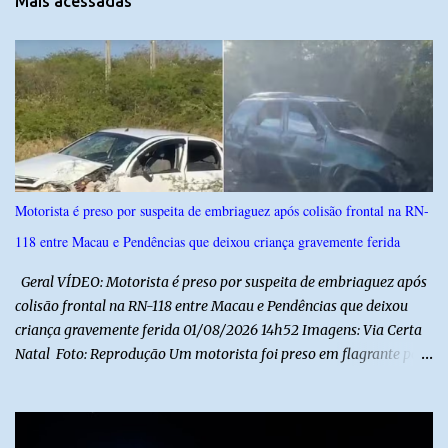
Mais acessadas
á
r
i
o
s
Motorista é preso por suspeita de embriaguez após colisão frontal na RN-
118 entre Macau e Pendências que deixou criança gravemente ferida
Geral VÍDEO: Motorista é preso por suspeita de embriaguez após
colisão frontal na RN-118 entre Macau e Pendências que deixou
criança gravemente ferida 01/08/2026 14h52 Imagens: Via Certa
Natal Foto: Reprodução Um motorista foi preso em flagrante por
suspeita de dirigir embriagado após um acidente que deixou uma
criança de 11 anos gravemente ferida na manhã deste sábado (1º),
na RN-118, entre Macau e Pendências. Segundo a Polícia Militar,