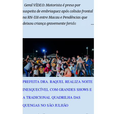
Geral VÍDEO: Motorista é preso por
suspeita de embriaguez após colisão frontal
na RN-118 entre Macau e Pendências que
deixou criança gravemente ferida
01/08/2026 14h52 Imagens: Via Certa Natal
Foto: Reprodução Um motorista foi preso
em flagrante por suspeita de dirigir
embriagado após um acidente que deixou
uma criança de 11 anos gravemente ferida
na manhã deste sábado (1º), na RN-118,
entre Macau e Pendências. Segundo a Polícia
Militar, dois carros que seguiam em sentidos
opostos bateram de frente. Um dos
PREFEITA DRA. RAQUEL REALIZA NOITE
condutores apresentava sinais de
INESQUECÍVEL COM GRANDES SHOWS E
embriaguez, foi levado ao Hospital Regional
Tarcísio Maia, em Mossoró, e autuado em
A TRADICIONAL QUADRILHA DAS
flagrante. O exame pericial para confirmar a
QUENGAS NO SÃO JULHÃO
presença de álcool no organismo está em