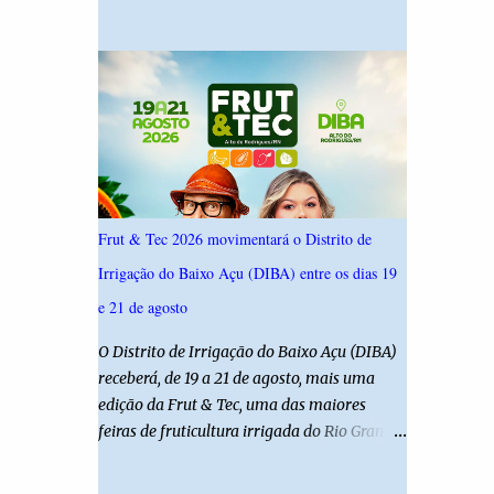
19,4%. Seguido por Allyson Bezerra com
criança é filha de um policial militar. PM
18,5%, Cadu Xavier com 10,7%. Branco/nulo
reforça alerta sobre álcool e direção Em
somaram 6,4% e outros 43,8% não
nota, a Polícia Militar manifestou
souberam responder. A pesquisa IPSsensus
solidariedade à vítima e aos familiares e
ouviu 1.500 eleitores em todas as regiões do
destacou q...
Rio Grande do Norte entre os dias 18 e 22 de
junho de 2026. O levantamento possui
margem de erro de 2,5 pontos percentuais e
nível de confiança de 95%. Registro no TSE:
Frut & Tec 2026 movimentará o Distrito de
RN-09520/2026
Irrigação do Baixo Açu (DIBA) entre os dias 19
e 21 de agosto
O Distrito de Irrigação do Baixo Açu (DIBA)
receberá, de 19 a 21 de agosto, mais uma
edição da Frut & Tec, uma das maiores
feiras de fruticultura irrigada do Rio Grande
do Norte. A programação reunirá
produtores, empresários, pesquisadores,