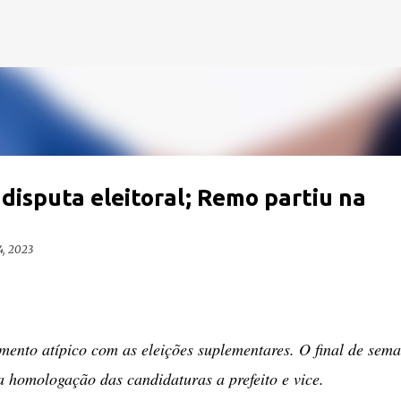
Pular para o conteúdo principal
isputa eleitoral; Remo partiu na
4, 2023
ento atípico com as eleições suplementares. O final de sem
a homologação das candidaturas a prefeito e vice.