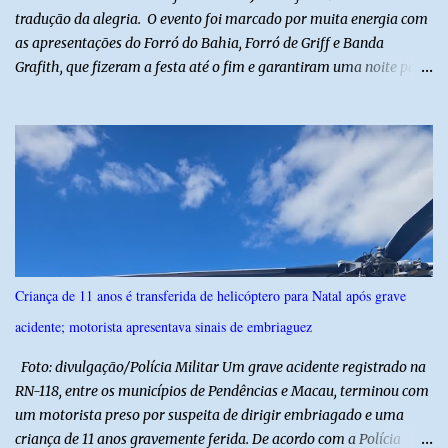
tradução da alegria. O evento foi marcado por muita energia com
as apresentações do Forró do Bahia, Forró de Griff e Banda
Grafith, que fizeram a festa até o fim e garantiram uma noite para
ficar na memória de todos. ​E foi com a irreverência que só o São
Julhão tem que a festa ganhou um brilho ainda mais especial. A
tradicional Quadrilha das Quengas tomou conta das ruas do Alto
com muita criatividade, alegria e irreverência, levando o público a
acompanhar cada passo desse grande cortejo que já faz parte da
identidade da festa. Entre risos, tradição e muita animação, a
Quadrilha das Quengas mostrou mais uma vez que cultura
popular também é feita de diversão e de um povo que sabe
celebrar suas raízes. ​O sucesso desta edição reforça o compromisso
Criança de 11 anos é transferida de helicóptero para Natal após grave
da administração da Prefeita Dra. Raquel com o resgate e a
acidente; motorista apresentava sinais de embriaguez
valorização das tradições, unindo grandes atrações musicais e
manifestações populares em uma festa segura, org...
Foto: divulgação/Polícia Militar Um grave acidente registrado na
RN-118, entre os municípios de Pendências e Macau, terminou com
um motorista preso por suspeita de dirigir embriagado e uma
criança de 11 anos gravemente ferida. De acordo com a Polícia