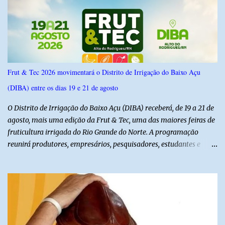
possui margem de erro de 2,5 pontos percentuais e nível de
confiança de 95%. Registro no TSE: RN-09520/2026
Frut & Tec 2026 movimentará o Distrito de Irrigação do Baixo Açu
(DIBA) entre os dias 19 e 21 de agosto
O Distrito de Irrigação do Baixo Açu (DIBA) receberá, de 19 a 21 de
agosto, mais uma edição da Frut & Tec, uma das maiores feiras de
fruticultura irrigada do Rio Grande do Norte. A programação
reunirá produtores, empresários, pesquisadores, estudantes e
profissionais do agronegócio, com palestras de especialistas,
visitas técnicas a campo e uma ampla exposição de empresas,
instituições e tecnologias voltadas ao setor. Além das atividades
técnicas, a feira contará com programação cultural. No dia 20 de
agosto, o público poderá prestigiar o show de humor com Mução,
seguido de apresentação musical de Vê Barreto. A Frut & Tec