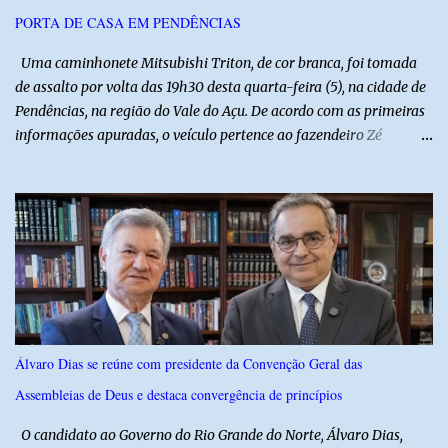
equipe responsável, que acompanha o tratamento. Zé Lezin
PORTA DE CASA EM PENDÊNCIAS
afirmou ainda que está passando por um tratamento intenso, com
aplicação de injeções, terapia, repouso e uso de medicamentos. Ele
Uma caminhonete Mitsubishi Triton, de cor branca, foi tomada
revelou ...
de assalto por volta das 19h30 desta quarta-feira (5), na cidade de
Pendências, na região do Vale do Açu. De acordo com as primeiras
informações apuradas, o veículo pertence ao fazendeiro Zé
Dequias. A vítima teria sido surpreendida por dois homens
armados, que chegaram ao local em uma motocicleta e
anunciaram o assalto no momento em que ela estava em frente à
residência, no Centro da cidade. Ainda conforme relatos de
testemunhas, os suspeitos utilizavam roupas semelhantes a
uniformes de empresa, o que pode ter ajudado a não despertar
suspeitas antes da abordagem. Após a ação criminosa, a dupla
fugiu levando a caminhonete em direção ainda desconhecida. A
Polícia Militar foi acionada logo após o crime e realiza diligências
Álvaro Dias se reúne com presidente da Convenção Geral das
na região na tentativa de localizar o veículo e identificar os
Assembleias de Deus e destaca convergência de princípios
autores do assalto. Qualquer informação que possa ajudar na
localização da caminhonete ou na identificação dos suspeitos pode
O candidato ao Governo do Rio Grande do Norte, Álvaro Dias,
ser repassad...