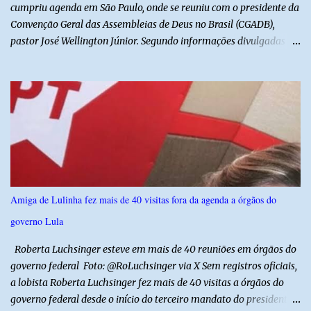
cumpriu agenda em São Paulo, onde se reuniu com o presidente da
Convenção Geral das Assembleias de Deus no Brasil (CGADB),
pastor José Wellington Júnior. Segundo informações divulgadas
pela campanha, o encontro foi marcado por uma conversa sobre
princípios cristãos, valores familiares e os desafios do cenário
político nacional e estadual. De acordo com a campanha de Álvaro
Dias, o pastor José Wellington Júnior manifestou apoio à
candidatura e ressaltou a importância da participação dos cristãos
no processo democrático, defendendo a valorização de princípios
como a defesa da família, o combate à corrupção, o
enfrentamento às drogas e a proteção da vida. Ainda segundo a
campanha, o líder religioso afirmou que levará sua orientação às
Amiga de Lulinha fez mais de 40 visitas fora da agenda a órgãos do
lideranças da Assembleia de Deus no Rio Grande do Norte. A
governo Lula
Assembleia de Deus possui uma das maiores estruturas religiosas
do estado, com cerca de 1.600 igrejas distribuídas pelos municípios
Roberta Luchsinger esteve em mais de 40 reuniões em órgãos do
p...
governo federal Foto: @RoLuchsinger via X Sem registros oficiais,
a lobista Roberta Luchsinger fez mais de 40 visitas a órgãos do
governo federal desde o início do terceiro mandato do presidente