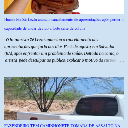
reforça a importância do Distrito de Irrigação do Baixo Açu como
referência na fruticultura irrigada, promovendo conhecimento,
inovação e oportunidades para o desenvolvimento do agronegócio
Humorista Zé Lezin anuncia cancelamento de apresentações após perder a
potiguar. @associacaodiba
capacidade de andar devido a forte crise de coluna
O humorista Zé Lezin anunciou o cancelamento das
apresentações que faria nos dias 1º e 2 de agosto, em Salvador
(BA), após enfrentar um problema de saúde. Deitado na cama, o
artista pede desculpas ao público, explicar o motivo da suspensão
dos espetáculos e agradece pela compreensão. Segundo Zé Lezin,
uma forte crise na coluna comprometeu sua mobilidade e tornou
impossível viajar e subir ao palco. O comediante contou que
precisou ser levado a um hospital depois de perder a capacidade
de andar normalmente. “Eu não estou conseguindo nem me
levantar direito da cama. É um processo muito dolorido”, relatou o
humorista. Durante o atendimento médico, o humorista foi
diagnosticado com “bico de papagaio” na região da coluna. De
acordo com ele, os laudos médicos já foram encaminhados à
FAZENDEIRO TEM CAMINHONETE TOMADA DE ASSALTO NA