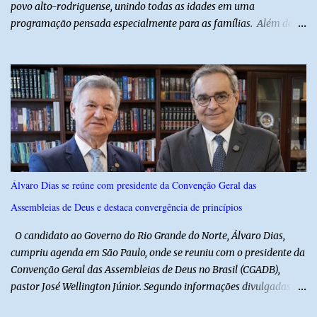
povo alto-rodriguense, unindo todas as idades em uma
programação pensada especialmente para as famílias. Além de
proporcionar lazer de qualidade, a ação promovida pela Prefeita
fortalece a economia do município e valoriza os talentos locais,
mostrando o cuidado com o desenvolvimento do alto-rodriguense.
A primeira noite foi marcada por apresentações que
emocionaram o público, contando com as quadrilhas das escolas
municipais Félix Antônio e Walfredo Gurgel, o ritmo contagiante
dos Cangaceiros do Nordeste, a alegria do grupo da Melhor Idade
e o belíssimo espetáculo "Mulheres do Cangaço: o Fiar da
Resistência", do Alto em Cena. Para fechar a noite com muitas
Álvaro Dias se reúne com presidente da Convenção Geral das
gargalhadas e descontração, o humorista Titela do Ceará garantiu
Assembleias de Deus e destaca convergência de princípios
a alegria de todos. E o melhor de tudo é que a festa continua com
mais dois dias de muita animação, reafirmando o sucesso ...
O candidato ao Governo do Rio Grande do Norte, Álvaro Dias,
cumpriu agenda em São Paulo, onde se reuniu com o presidente da
Convenção Geral das Assembleias de Deus no Brasil (CGADB),
pastor José Wellington Júnior. Segundo informações divulgadas
pela campanha, o encontro foi marcado por uma conversa sobre