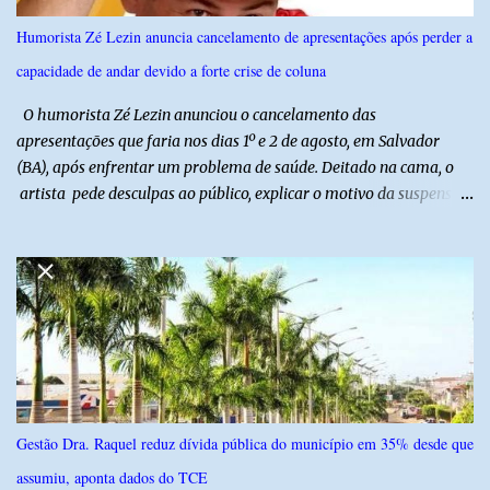
inovação e oportunidades para o desenvolvimento do agronegócio
Humorista Zé Lezin anuncia cancelamento de apresentações após perder a
potiguar. @associacaodiba
capacidade de andar devido a forte crise de coluna
O humorista Zé Lezin anunciou o cancelamento das
apresentações que faria nos dias 1º e 2 de agosto, em Salvador
(BA), após enfrentar um problema de saúde. Deitado na cama, o
artista pede desculpas ao público, explicar o motivo da suspensão
dos espetáculos e agradece pela compreensão. Segundo Zé Lezin,
uma forte crise na coluna comprometeu sua mobilidade e tornou
impossível viajar e subir ao palco. O comediante contou que
precisou ser levado a um hospital depois de perder a capacidade
de andar normalmente. “Eu não estou conseguindo nem me
levantar direito da cama. É um processo muito dolorido”, relatou o
humorista. Durante o atendimento médico, o humorista foi
diagnosticado com “bico de papagaio” na região da coluna. De
acordo com ele, os laudos médicos já foram encaminhados à
Gestão Dra. Raquel reduz dívida pública do município em 35% desde que
equipe responsável, que acompanha o tratamento. Zé Lezin
assumiu, aponta dados do TCE
afirmou ainda que está passando por um tratamento intenso, com