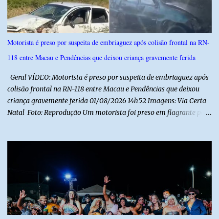
s
Motorista é preso por suspeita de embriaguez após colisão frontal na RN-
118 entre Macau e Pendências que deixou criança gravemente ferida
Geral VÍDEO: Motorista é preso por suspeita de embriaguez após
colisão frontal na RN-118 entre Macau e Pendências que deixou
criança gravemente ferida 01/08/2026 14h52 Imagens: Via Certa
Natal Foto: Reprodução Um motorista foi preso em flagrante por
suspeita de dirigir embriagado após um acidente que deixou uma
criança de 11 anos gravemente ferida na manhã deste sábado (1º),
na RN-118, entre Macau e Pendências. Segundo a Polícia Militar,
dois carros que seguiam em sentidos opostos bateram de frente.
Um dos condutores apresentava sinais de embriaguez, foi levado
ao Hospital Regional Tarcísio Maia, em Mossoró, e autuado em
flagrante. O exame pericial para confirmar a presença de álcool no
organismo está em andamento. No outro veículo estavam
funcionários da Caern que seguiam para uma partida de futebol. O