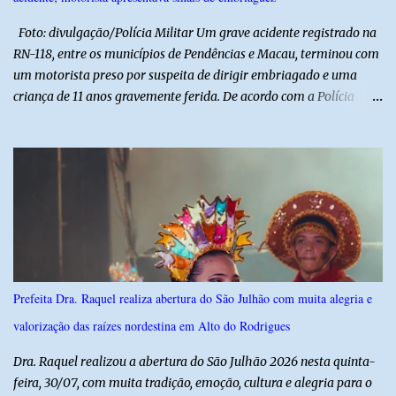
valorização das tradições, unindo grandes atrações musicais e
manifestações populares em uma festa segura, org...
Foto: divulgação/Polícia Militar Um grave acidente registrado na
RN-118, entre os municípios de Pendências e Macau, terminou com
um motorista preso por suspeita de dirigir embriagado e uma
criança de 11 anos gravemente ferida. De acordo com a Polícia
Militar, o condutor apresentava evidentes sinais de embriaguez no
momento da ocorrência. Ele foi encaminhado à delegacia, onde foi
autuado em flagrante. O exame pericial para confirmar a
concentração de álcool no organismo ainda está em andamento. A
vítima é um menino de 11 anos, que sofreu ferimentos graves no
acidente. Após os primeiros atendimentos, ele foi entubado e
transferido pelo helicóptero Potiguar 02 para o Hospital
Monsenhor Walfredo Gurgel, em Natal, onde permanece internado
sob cuidados médicos especializados. Segundo informações da
Prefeita Dra. Raquel realiza abertura do São Julhão com muita alegria e
Polícia Militar, a criança é filha de um policial militar. PM reforça
valorização das raízes nordestina em Alto do Rodrigues
alerta sobre álcool e direção Em nota, a Polícia Militar manifestou
solidariedade à vítima e aos familiares e destacou q...
Dra. Raquel realizou a abertura do São Julhão 2026 nesta quinta-
feira, 30/07, com muita tradição, emoção, cultura e alegria para o