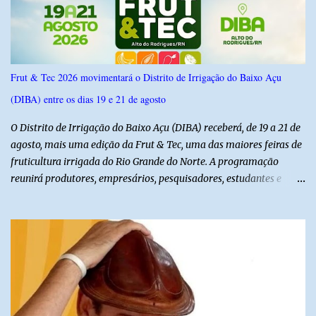
confiança de 95%. Registro no TSE: RN-09520/2026
Frut & Tec 2026 movimentará o Distrito de Irrigação do Baixo Açu
(DIBA) entre os dias 19 e 21 de agosto
O Distrito de Irrigação do Baixo Açu (DIBA) receberá, de 19 a 21 de
agosto, mais uma edição da Frut & Tec, uma das maiores feiras de
fruticultura irrigada do Rio Grande do Norte. A programação
reunirá produtores, empresários, pesquisadores, estudantes e
profissionais do agronegócio, com palestras de especialistas,
visitas técnicas a campo e uma ampla exposição de empresas,
instituições e tecnologias voltadas ao setor. Além das atividades
técnicas, a feira contará com programação cultural. No dia 20 de
agosto, o público poderá prestigiar o show de humor com Mução,
seguido de apresentação musical de Vê Barreto. A Frut & Tec
reforça a importância do Distrito de Irrigação do Baixo Açu como
referência na fruticultura irrigada, promovendo conhecimento,