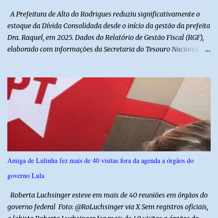
aplicação de injeções, terapia, repouso e uso de medicamentos. Ele
A Prefeitura de Alto do Rodrigues reduziu significativamente o
revelou ...
estoque da Dívida Consolidada desde o início da gestão da prefeita
Dra. Raquel, em 2025. Dados do Relatório de Gestão Fiscal (RGF),
elaborado com informações da Secretaria do Tesouro Nacional
(STN), mostram que o município iniciou a atual administração com
uma dívida de R$ 18.940.935,88, registrada no encerramento de
2024. Ao final de 2025, esse passivo já havia caído para R$
13.239.208,81. No primeiro semestre de 2026, o valor voltou a
recuar, chegando a R$ 12.357.336,09. Na comparação entre o
encerramento da gestão anterior e o primeiro semestre de 2026, a
redução foi de R$ 6.583.599,79, equivalente a aproximadamente
34,8% do estoque da dívida. Os números também mostram que o
município conseguiu manter a trajetória de queda durante a atual
Amiga de Lulinha fez mais de 40 visitas fora da agenda a órgãos do
administração. Apenas no primeiro semestre de 2026, a dívida foi
governo Lula
reduzida em R$ 881.872,72 em relação ao saldo do exercício
anterior. O demonstrativo evidencia um movimento de aju...
Roberta Luchsinger esteve em mais de 40 reuniões em órgãos do
governo federal Foto: @RoLuchsinger via X Sem registros oficiais,