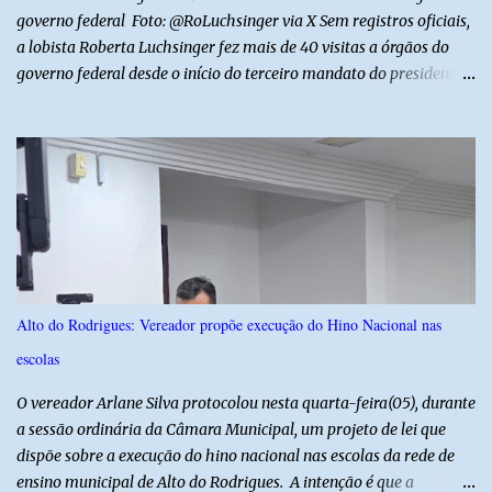
p...
governo federal Foto: @RoLuchsinger via X Sem registros oficiais,
a lobista Roberta Luchsinger fez mais de 40 visitas a órgãos do
governo federal desde o início do terceiro mandato do presidente
Luiz Inácio Lula da Silva, em janeiro de 2023. Por lei, reuniões com
autoridades precisam ser informadas nas agendas dos agentes
públicos que participam dos encontros. Em duas oportunidades, a
lobista esteve no Palácio do Planalto e no gabinete do ministro do
Desenvolvimento Social, Wellington Dias, acompanhada do então
sócio de Lulinha. Os encontros não foram registrados nas agendas
oficiais. Fábio Luís é alvo de inquérito aberto nesta quinta-feira,
30, a pedido da PF, que apura se ele utilizou a influência do pai
para defender interesses empresariais com a administração
Alto do Rodrigues: Vereador propõe execução do Hino Nacional nas
pública. Segundo a Polícia Federal, a atuação dele contou com a
escolas
ajuda de Luchsinger e se concentrou no Ministério da Saúde e no
gabinete da Presidência....
O vereador Arlane Silva protocolou nesta quarta-feira(05), durante
a sessão ordinária da Câmara Municipal, um projeto de lei que
dispõe sobre a execução do hino nacional nas escolas da rede de
ensino municipal de Alto do Rodrigues. A intenção é que a