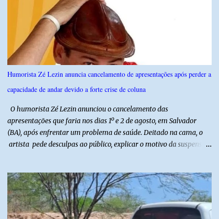
técnicas, a feira contará com programação cultural. No dia 20 de
agosto, o público poderá prestigiar o show de humor com Mução,
seguido de apresentação musical de Vê Barreto. A Frut & Tec
reforça a importância do Distrito de Irrigação do Baixo Açu como
referência na fruticultura irrigada, promovendo conhecimento,
inovação e oportunidades para o desenvolvimento do agronegócio
Humorista Zé Lezin anuncia cancelamento de apresentações após perder a
potiguar. @associacaodiba
capacidade de andar devido a forte crise de coluna
O humorista Zé Lezin anunciou o cancelamento das
apresentações que faria nos dias 1º e 2 de agosto, em Salvador
(BA), após enfrentar um problema de saúde. Deitado na cama, o
artista pede desculpas ao público, explicar o motivo da suspensão
dos espetáculos e agradece pela compreensão. Segundo Zé Lezin,
uma forte crise na coluna comprometeu sua mobilidade e tornou
impossível viajar e subir ao palco. O comediante contou que
precisou ser levado a um hospital depois de perder a capacidade
de andar normalmente. “Eu não estou conseguindo nem me
levantar direito da cama. É um processo muito dolorido”, relatou o