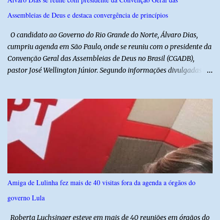
na região na tentativa de localizar o veículo e identificar os
Assembleias de Deus e destaca convergência de princípios
autores do assalto. Qualquer informação que possa ajudar na
localização da caminhonete ou na identificação dos suspeitos pode
O candidato ao Governo do Rio Grande do Norte, Álvaro Dias,
ser repassad...
cumpriu agenda em São Paulo, onde se reuniu com o presidente da
Convenção Geral das Assembleias de Deus no Brasil (CGADB),
pastor José Wellington Júnior. Segundo informações divulgadas
pela campanha, o encontro foi marcado por uma conversa sobre
princípios cristãos, valores familiares e os desafios do cenário
político nacional e estadual. De acordo com a campanha de Álvaro
Dias, o pastor José Wellington Júnior manifestou apoio à
candidatura e ressaltou a importância da participação dos cristãos
no processo democrático, defendendo a valorização de princípios
como a defesa da família, o combate à corrupção, o
enfrentamento às drogas e a proteção da vida. Ainda segundo a
campanha, o líder religioso afirmou que levará sua orientação às
Amiga de Lulinha fez mais de 40 visitas fora da agenda a órgãos do
lideranças da Assembleia de Deus no Rio Grande do Norte. A
governo Lula
Assembleia de Deus possui uma das maiores estruturas religiosas
do estado, com cerca de 1.600 igrejas distribuídas pelos municípios
Roberta Luchsinger esteve em mais de 40 reuniões em órgãos do