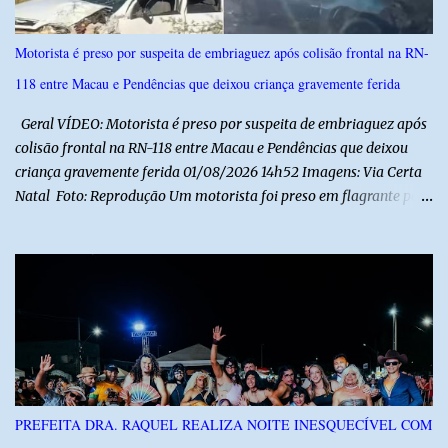
Motorista é preso por suspeita de embriaguez após colisão frontal na RN-
118 entre Macau e Pendências que deixou criança gravemente ferida
Geral VÍDEO: Motorista é preso por suspeita de embriaguez após
colisão frontal na RN-118 entre Macau e Pendências que deixou
criança gravemente ferida 01/08/2026 14h52 Imagens: Via Certa
Natal Foto: Reprodução Um motorista foi preso em flagrante por
suspeita de dirigir embriagado após um acidente que deixou uma
criança de 11 anos gravemente ferida na manhã deste sábado (1º),
na RN-118, entre Macau e Pendências. Segundo a Polícia Militar,
dois carros que seguiam em sentidos opostos bateram de frente.
Um dos condutores apresentava sinais de embriaguez, foi levado
ao Hospital Regional Tarcísio Maia, em Mossoró, e autuado em
flagrante. O exame pericial para confirmar a presença de álcool no
organismo está em andamento. No outro veículo estavam
funcionários da Caern que seguiam para uma partida de futebol. O
PREFEITA DRA. RAQUEL REALIZA NOITE INESQUECÍVEL COM
motorista e uma mulher sofreram ferimentos leves. A criança, que