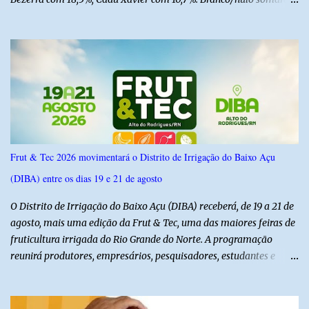
6,4% e outros 43,8% não souberam responder. A pesquisa
IPSsensus ouviu 1.500 eleitores em todas as regiões do Rio Grande
do Norte entre os dias 18 e 22 de junho de 2026. O levantamento
possui margem de erro de 2,5 pontos percentuais e nível de
confiança de 95%. Registro no TSE: RN-09520/2026
Frut & Tec 2026 movimentará o Distrito de Irrigação do Baixo Açu
(DIBA) entre os dias 19 e 21 de agosto
O Distrito de Irrigação do Baixo Açu (DIBA) receberá, de 19 a 21 de
agosto, mais uma edição da Frut & Tec, uma das maiores feiras de
fruticultura irrigada do Rio Grande do Norte. A programação
reunirá produtores, empresários, pesquisadores, estudantes e
profissionais do agronegócio, com palestras de especialistas,
visitas técnicas a campo e uma ampla exposição de empresas,
instituições e tecnologias voltadas ao setor. Além das atividades