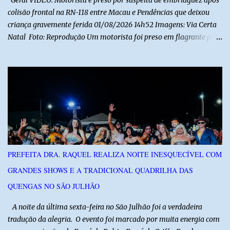
colisão frontal na RN-118 entre Macau e Pendências que deixou
criança gravemente ferida 01/08/2026 14h52 Imagens: Via Certa
Natal Foto: Reprodução Um motorista foi preso em flagrante por
suspeita de dirigir embriagado após um acidente que deixou uma
criança de 11 anos gravemente ferida na manhã deste sábado (1º),
na RN-118, entre Macau e Pendências. Segundo a Polícia Militar,
dois carros que seguiam em sentidos opostos bateram de frente.
Um dos condutores apresentava sinais de embriaguez, foi levado
ao Hospital Regional Tarcísio Maia, em Mossoró, e autuado em
flagrante. O exame pericial para confirmar a presença de álcool no
organismo está em andamento. No outro veículo estavam
funcionários da Caern que seguiam para uma partida de futebol. O
PREFEITA DRA. RAQUEL REALIZA NOITE INESQUECÍVEL COM
motorista e uma mulher sofreram ferimentos leves. A criança, que
GRANDES SHOWS E A TRADICIONAL QUADRILHA DAS
estava no carro com o grupo, ficou gravemente ferida, precisou ser
entubada e foi transferida de helicóptero...
QUENGAS NO SÃO JULHÃO
​ A noite da última sexta-feira no São Julhão foi a verdadeira
tradução da alegria. O evento foi marcado por muita energia com