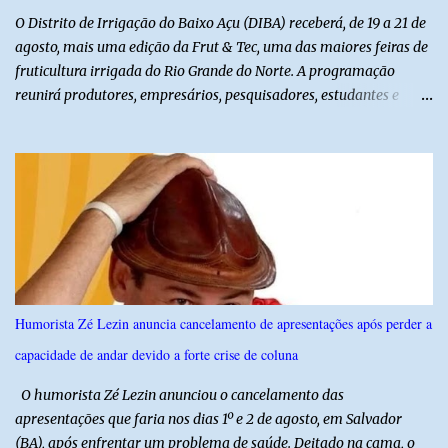
O Distrito de Irrigação do Baixo Açu (DIBA) receberá, de 19 a 21 de
agosto, mais uma edição da Frut & Tec, uma das maiores feiras de
fruticultura irrigada do Rio Grande do Norte. A programação
reunirá produtores, empresários, pesquisadores, estudantes e
profissionais do agronegócio, com palestras de especialistas,
visitas técnicas a campo e uma ampla exposição de empresas,
instituições e tecnologias voltadas ao setor. Além das atividades
técnicas, a feira contará com programação cultural. No dia 20 de
agosto, o público poderá prestigiar o show de humor com Mução,
seguido de apresentação musical de Vê Barreto. A Frut & Tec
reforça a importância do Distrito de Irrigação do Baixo Açu como
referência na fruticultura irrigada, promovendo conhecimento,
inovação e oportunidades para o desenvolvimento do agronegócio
Humorista Zé Lezin anuncia cancelamento de apresentações após perder a
potiguar. @associacaodiba
capacidade de andar devido a forte crise de coluna
O humorista Zé Lezin anunciou o cancelamento das
apresentações que faria nos dias 1º e 2 de agosto, em Salvador
(BA), após enfrentar um problema de saúde. Deitado na cama, o