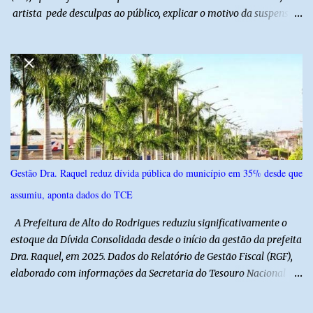
artista pede desculpas ao público, explicar o motivo da suspensão
dos espetáculos e agradece pela compreensão. Segundo Zé Lezin,
uma forte crise na coluna comprometeu sua mobilidade e tornou
impossível viajar e subir ao palco. O comediante contou que
precisou ser levado a um hospital depois de perder a capacidade
de andar normalmente. “Eu não estou conseguindo nem me
levantar direito da cama. É um processo muito dolorido”, relatou o
humorista. Durante o atendimento médico, o humorista foi
diagnosticado com “bico de papagaio” na região da coluna. De
acordo com ele, os laudos médicos já foram encaminhados à
Gestão Dra. Raquel reduz dívida pública do município em 35% desde que
equipe responsável, que acompanha o tratamento. Zé Lezin
assumiu, aponta dados do TCE
afirmou ainda que está passando por um tratamento intenso, com
aplicação de injeções, terapia, repouso e uso de medicamentos. Ele
A Prefeitura de Alto do Rodrigues reduziu significativamente o
revelou ...
estoque da Dívida Consolidada desde o início da gestão da prefeita
Dra. Raquel, em 2025. Dados do Relatório de Gestão Fiscal (RGF),
elaborado com informações da Secretaria do Tesouro Nacional
(STN), mostram que o município iniciou a atual administração com
uma dívida de R$ 18.940.935,88, registrada no encerramento de