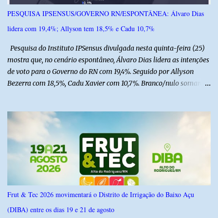
campanha, o líder religioso afirmou que levará sua orientação às
PESQUISA IPSENSUS/GOVERNO RN/ESPONTÂNEA: Álvaro Dias
lideranças da Assembleia de Deus no Rio Grande do Norte. A
lidera com 19,4%; Allyson tem 18,5% e Cadu 10,7%
Assembleia de Deus possui uma das maiores estruturas religiosas
do estado, com cerca de 1.600 igrejas distribuídas pelos municípios
Pesquisa do Instituto IPSensus divulgada nesta quinta-feira (25)
p...
mostra que, no cenário espontâneo, Álvaro Dias lidera as intenções
de voto para o Governo do RN com 19,4%. Seguido por Allyson
Bezerra com 18,5%, Cadu Xavier com 10,7%. Branco/nulo somaram
6,4% e outros 43,8% não souberam responder. A pesquisa
IPSsensus ouviu 1.500 eleitores em todas as regiões do Rio Grande
do Norte entre os dias 18 e 22 de junho de 2026. O levantamento
possui margem de erro de 2,5 pontos percentuais e nível de
confiança de 95%. Registro no TSE: RN-09520/2026
Frut & Tec 2026 movimentará o Distrito de Irrigação do Baixo Açu
(DIBA) entre os dias 19 e 21 de agosto