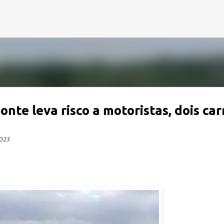
Pular para o conteúdo principal
nte leva risco a motoristas, dois car
2023