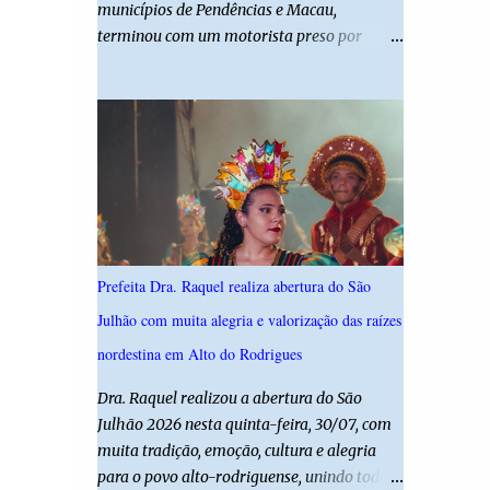
municípios de Pendências e Macau,
desta edição reforça o compromisso da
terminou com um motorista preso por
administração da Prefeita Dra. Raquel com o
suspeita de dirigir embriagado e uma
resgate e a valorização das tradições, unindo
criança de 11 anos gravemente ferida. De
grandes atrações musicais e manifestações
acordo com a Polícia Militar, o condutor
populares em uma festa segura, org...
apresentava evidentes sinais de embriaguez
no momento da ocorrência. Ele foi
encaminhado à delegacia, onde foi autuado
em flagrante. O exame pericial para
confirmar a concentração de álcool no
organismo ainda está em andamento. A
Prefeita Dra. Raquel realiza abertura do São
vítima é um menino de 11 anos, que sofreu
Julhão com muita alegria e valorização das raízes
ferimentos graves no acidente. Após os
primeiros atendimentos, ele foi entubado e
nordestina em Alto do Rodrigues
transferido pelo helicóptero Potiguar 02
Dra. Raquel realizou a abertura do São
para o Hospital Monsenhor Walfredo
Julhão 2026 nesta quinta-feira, 30/07, com
Gurgel, em Natal, onde permanece internado
muita tradição, emoção, cultura e alegria
sob cuidados médicos especializados.
para o povo alto-rodriguense, unindo todas
Segundo informações da Polícia Militar, a