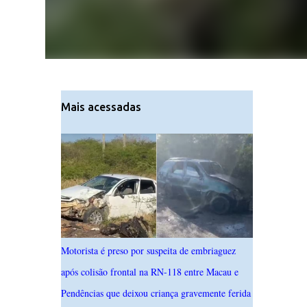
Mais acessadas
Motorista é preso por suspeita de embriaguez
após colisão frontal na RN-118 entre Macau e
Pendências que deixou criança gravemente ferida