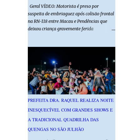
Geral VÍDEO: Motorista é preso por
suspeita de embriaguez após colisão frontal
na RN-118 entre Macau e Pendências que
deixou criança gravemente ferida
01/08/2026 14h52 Imagens: Via Certa Natal
Foto: Reprodução Um motorista foi preso
em flagrante por suspeita de dirigir
embriagado após um acidente que deixou
uma criança de 11 anos gravemente ferida
na manhã deste sábado (1º), na RN-118,
entre Macau e Pendências. Segundo a Polícia
Militar, dois carros que seguiam em sentidos
opostos bateram de frente. Um dos
PREFEITA DRA. RAQUEL REALIZA NOITE
condutores apresentava sinais de
INESQUECÍVEL COM GRANDES SHOWS E
embriaguez, foi levado ao Hospital Regional
Tarcísio Maia, em Mossoró, e autuado em
A TRADICIONAL QUADRILHA DAS
flagrante. O exame pericial para confirmar a
QUENGAS NO SÃO JULHÃO
presença de álcool no organismo está em