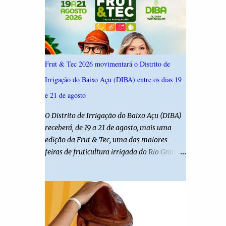
ouviu 1.500 eleitores em todas as regiões do
Rio Grande do Norte entre os dias 18 e 22 de
junho de 2026. O levantamento possui
margem de erro de 2,5 pontos percentuais e
nível de confiança de 95%. Registro no TSE:
Frut & Tec 2026 movimentará o Distrito de
RN-09520/2026
Irrigação do Baixo Açu (DIBA) entre os dias 19
e 21 de agosto
O Distrito de Irrigação do Baixo Açu (DIBA)
receberá, de 19 a 21 de agosto, mais uma
edição da Frut & Tec, uma das maiores
feiras de fruticultura irrigada do Rio Grande
do Norte. A programação reunirá
produtores, empresários, pesquisadores,
estudantes e profissionais do agronegócio,
com palestras de especialistas, visitas
técnicas a campo e uma ampla exposição de
empresas, instituições e tecnologias voltadas