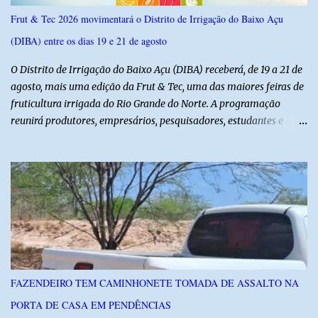
Frut & Tec 2026 movimentará o Distrito de Irrigação do Baixo Açu
(DIBA) entre os dias 19 e 21 de agosto
O Distrito de Irrigação do Baixo Açu (DIBA) receberá, de 19 a 21 de
agosto, mais uma edição da Frut & Tec, uma das maiores feiras de
fruticultura irrigada do Rio Grande do Norte. A programação
reunirá produtores, empresários, pesquisadores, estudantes e
profissionais do agronegócio, com palestras de especialistas,
visitas técnicas a campo e uma ampla exposição de empresas,
instituições e tecnologias voltadas ao setor. Além das atividades
técnicas, a feira contará com programação cultural. No dia 20 de
agosto, o público poderá prestigiar o show de humor com Mução,
seguido de apresentação musical de Vê Barreto. A Frut & Tec
reforça a importância do Distrito de Irrigação do Baixo Açu como
referência na fruticultura irrigada, promovendo conhecimento,
inovação e oportunidades para o desenvolvimento do agronegócio
FAZENDEIRO TEM CAMINHONETE TOMADA DE ASSALTO NA
potiguar. @associacaodiba
PORTA DE CASA EM PENDÊNCIAS