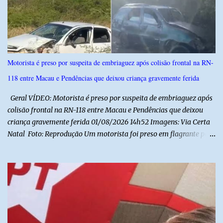
definido pela Secretaria Municipal de Educação do município. É
previsto também que as escolas da rede de ensino público
municipal deverão promover a discussão das letras do Hino
Nacional Brasileiro de modo a estimular os estudantes interpretar
e debater o seu conteúdo. De acordo com o vereador, a Secretaria
Motorista é preso por suspeita de embriaguez após colisão frontal na RN-
Municipal de Educação poderá expedir normas complementares
118 entre Macau e Pendências que deixou criança gravemente ferida
necessárias ao cumprimento da lei.
Geral VÍDEO: Motorista é preso por suspeita de embriaguez após
colisão frontal na RN-118 entre Macau e Pendências que deixou
criança gravemente ferida 01/08/2026 14h52 Imagens: Via Certa
Natal Foto: Reprodução Um motorista foi preso em flagrante por
suspeita de dirigir embriagado após um acidente que deixou uma
criança de 11 anos gravemente ferida na manhã deste sábado (1º),
na RN-118, entre Macau e Pendências. Segundo a Polícia Militar,
dois carros que seguiam em sentidos opostos bateram de frente.
Um dos condutores apresentava sinais de embriaguez, foi levado
ao Hospital Regional Tarcísio Maia, em Mossoró, e autuado em
flagrante. O exame pericial para confirmar a presença de álcool no