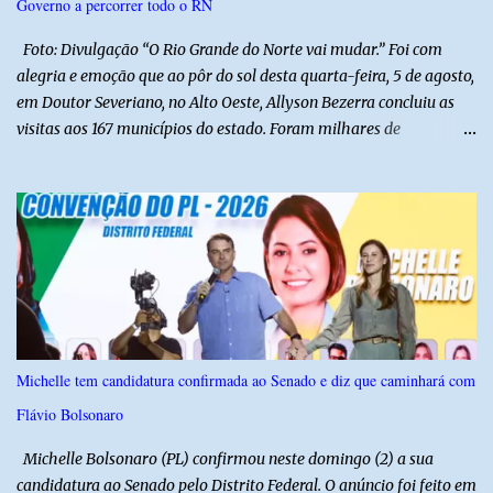
Governo a percorrer todo o RN
ajuda de Luchsinger e se concentrou no Ministério da Saúde e no
gabinete da Presidência....
Foto: Divulgação “O Rio Grande do Norte vai mudar.” Foi com
alegria e emoção que ao pôr do sol desta quarta-feira, 5 de agosto,
em Doutor Severiano, no Alto Oeste, Allyson Bezerra concluiu as
visitas aos 167 municípios do estado. Foram milhares de
quilômetros percorridos e incontáveis encontros com pessoas que
revelam a verdadeira força do Rio Grande do Norte. O candidato a
Governador Allyson Bezerra concluiu as agendas do 167 Razões RN
após visitar todas as cidades potiguares, dos pequenos municípios
aos maiores centros do estado. A caminhada começou em 29 de
março pelo município de Touros, Marco Zero da BR-101 e foi
concluída nesta quarta-feira depois de 129 dias entre a primeira e
a última visita. Os registros estão sendo publicados no perfil do
Instagram @167RazoesRN Ao longo do percurso, Allyson conheceu
Michelle tem candidatura confirmada ao Senado e diz que caminhará com
de perto as potencialidades, as belezas, a cultura e a força do povo,
Flávio Bolsonaro
mas também ouviu os dramas e as necessidades enfrentadas pelas
famílias em cada região. A iniciativa pe...
Michelle Bolsonaro (PL) confirmou neste domingo (2) a sua
candidatura ao Senado pelo Distrito Federal. O anúncio foi feito em