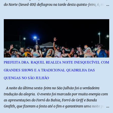
do Norte (Sesed-RN) deflagrou na tarde desta quinta-feira, 6, mais
uma atividade da Operação P.R.O.T.E.T.O.R. (ou Operação Protetor)
– Divisas e Fronteiras, ação integrada voltada ao fortalecimento
da segurança pública para o enfrentamento de organizações
criminosas nos municípios localizados nas divisas do Rio Grande
do Norte com os estados do Ceará e da Paraíba. A mobilização,
com concentração e saída de equipes policiais, ocorreu às 16h, no
município de Baraúna, no Oeste potiguar. A operação reúne
efetivos da Polícia Militar do Rio Grande do Norte, da Polícia Civil
do Rio Grande do Norte e da Polícia Militar do Ceará, reforçando a
PREFEITA DRA. RAQUEL REALIZA NOITE INESQUECÍVEL COM
atuação integrada entre as forças de segurança e intensificando o
GRANDES SHOWS E A TRADICIONAL QUADRILHA DAS
combate à criminalidade nas áreas de fronteira interestadual. As
ações também contemplam os...
QUENGAS NO SÃO JULHÃO
​ A noite da última sexta-feira no São Julhão foi a verdadeira
tradução da alegria. O evento foi marcado por muita energia com
as apresentações do Forró do Bahia, Forró de Griff e Banda
Grafith, que fizeram a festa até o fim e garantiram uma noite para
ficar na memória de todos. ​E foi com a irreverência que só o São