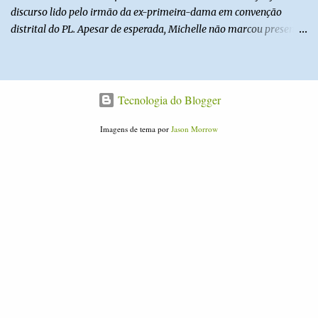
discurso lido pelo irmão da ex-primeira-dama em convenção
distrital do PL. Apesar de esperada, Michelle não marcou presença
no evento. Horas antes, a ex-primeira-dama recebeu alta do
hospital DF Star, onde estava internada desde a noite de sábado
(1º) com um quadro de cefaleia. “Eu gostaria muito de estar aí
com vocês, mas faz mais de dez dias que estou com enxaqueca
Tecnologia do Blogger
muito forte. Estava tomando medicamentos, mas isso não
Imagens de tema por
Jason Morrow
resolveu. Ontem fui ao hospital, onde fiquei internada. Meu corpo
precisou parar, mas o meu compromisso com vocês não parou” ,
diz trecho da mensagem lida por Diego, irmão da ex-primeirda-
dama. “Caminhar juntos”, diz Mchelle sobre Flávio “É por isso que
aceitei esse desafio. Sou pré-candidata ao Senado. Meu marido
escolheu o Flávio para estar à frente dessa multidão e vamos
caminhar juntos e a passos largos. Queremos justiça de verdade”,
d...