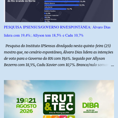
s
PESQUISA IPSENSUS/GOVERNO RN/ESPONTÂNEA: Álvaro Dias
lidera com 19,4%; Allyson tem 18,5% e Cadu 10,7%
Pesquisa do Instituto IPSensus divulgada nesta quinta-feira (25)
mostra que, no cenário espontâneo, Álvaro Dias lidera as intenções
de voto para o Governo do RN com 19,4%. Seguido por Allyson
Bezerra com 18,5%, Cadu Xavier com 10,7%. Branco/nulo somaram
6,4% e outros 43,8% não souberam responder. A pesquisa
IPSsensus ouviu 1.500 eleitores em todas as regiões do Rio Grande
do Norte entre os dias 18 e 22 de junho de 2026. O levantamento
possui margem de erro de 2,5 pontos percentuais e nível de
confiança de 95%. Registro no TSE: RN-09520/2026