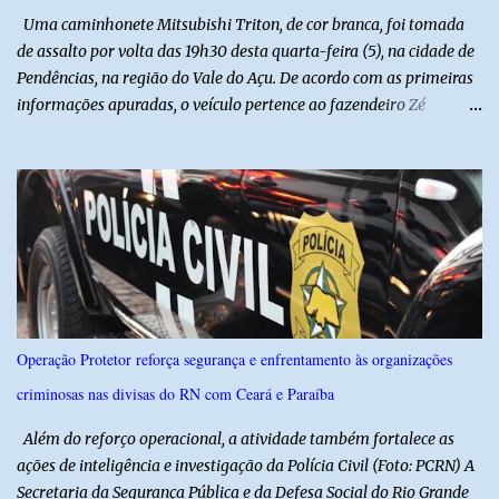
Uma caminhonete Mitsubishi Triton, de cor branca, foi tomada
de assalto por volta das 19h30 desta quarta-feira (5), na cidade de
Pendências, na região do Vale do Açu. De acordo com as primeiras
informações apuradas, o veículo pertence ao fazendeiro Zé
Dequias. A vítima teria sido surpreendida por dois homens
armados, que chegaram ao local em uma motocicleta e
anunciaram o assalto no momento em que ela estava em frente à
residência, no Centro da cidade. Ainda conforme relatos de
testemunhas, os suspeitos utilizavam roupas semelhantes a
uniformes de empresa, o que pode ter ajudado a não despertar
suspeitas antes da abordagem. Após a ação criminosa, a dupla
fugiu levando a caminhonete em direção ainda desconhecida. A
Polícia Militar foi acionada logo após o crime e realiza diligências
Operação Protetor reforça segurança e enfrentamento às organizações
na região na tentativa de localizar o veículo e identificar os
criminosas nas divisas do RN com Ceará e Paraíba
autores do assalto. Qualquer informação que possa ajudar na
localização da caminhonete ou na identificação dos suspeitos pode
Além do reforço operacional, a atividade também fortalece as
ser repassad...
ações de inteligência e investigação da Polícia Civil (Foto: PCRN) A
Secretaria da Segurança Pública e da Defesa Social do Rio Grande