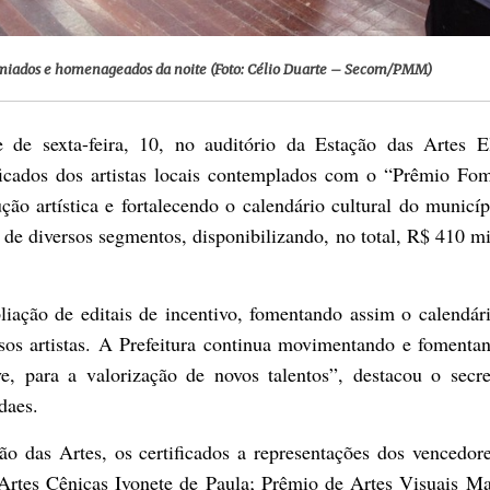
emiados e homenageados da noite (Foto: Célio Duarte – Secom/PMM)
 de sexta-feira, 10, no auditório da Estação das Artes E
ificados dos artistas locais contemplados com o “Prêmio Fo
ão artística e fortalecendo o calendário cultural do municíp
s de diversos segmentos, disponibilizando, no total, R$ 410 m
iação de editais de incentivo, fomentando assim o calendár
sos artistas. A Prefeitura continua movimentando e fomenta
ve, para a valorização de novos talentos”, destacou o secre
daes.
ão das Artes, os certificados a representações dos vencedor
rtes Cênicas Ivonete de Paula; Prêmio de Artes Visuais Ma