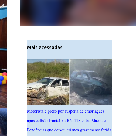
Mais acessadas
Motorista é preso por suspeita de embriaguez
após colisão frontal na RN-118 entre Macau e
Pendências que deixou criança gravemente ferida