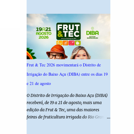
19,4%. Seguido por Allyson Bezerra com
criança é filha de um policial militar. PM
18,5%, Cadu Xavier com 10,7%. Branco/nulo
reforça alerta sobre álcool e direção Em
somaram 6,4% e outros 43,8% não
nota, a Polícia Militar manifestou
souberam responder. A pesquisa IPSsensus
solidariedade à vítima e aos familiares e
ouviu 1.500 eleitores em todas as regiões do
destacou q...
Rio Grande do Norte entre os dias 18 e 22 de
junho de 2026. O levantamento possui
margem de erro de 2,5 pontos percentuais e
nível de confiança de 95%. Registro no TSE:
Frut & Tec 2026 movimentará o Distrito de
RN-09520/2026
Irrigação do Baixo Açu (DIBA) entre os dias 19
e 21 de agosto
O Distrito de Irrigação do Baixo Açu (DIBA)
receberá, de 19 a 21 de agosto, mais uma
edição da Frut & Tec, uma das maiores
feiras de fruticultura irrigada do Rio Grande
do Norte. A programação reunirá
produtores, empresários, pesquisadores,