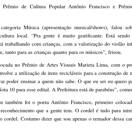
; Prêmio de Cultura Popular Antônio Francisco e Prêmi
categoria Música (apresentação musical/shows), falou so
ultura local. “Pra gente é muito gratificante. Está send
tá trabalhando com crianças, com a valorização do violão inf
e, tanto para as crianças quanto para os músicos”, frisou.
olocada no Prêmio de Artes Visuais Marieta Lima, com o pr
volve a utilização de itens recicláveis para a construção de 
 vai poder ensinar a quem não sabe. O que eu sei eu quero p
ota 10 para esse edital. A Prefeitura está de parabéns”, come
 também foi o poeta Antônio Francisco, primeiro coloca
r reconhecimento que a gente tem. O cordel é tudo para mi
ao cordel. Costumo dizer que sou apenas o remador dessa ca