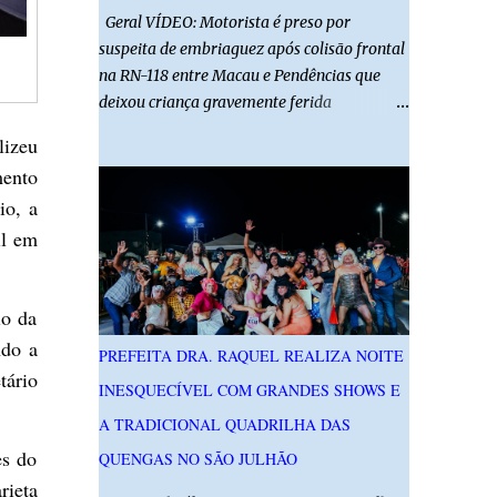
Geral VÍDEO: Motorista é preso por
suspeita de embriaguez após colisão frontal
na RN-118 entre Macau e Pendências que
deixou criança gravemente ferida
01/08/2026 14h52 Imagens: Via Certa Natal
lizeu
Foto: Reprodução Um motorista foi preso
mento
em flagrante por suspeita de dirigir
io, a
embriagado após um acidente que deixou
il em
uma criança de 11 anos gravemente ferida
na manhã deste sábado (1º), na RN-118,
entre Macau e Pendências. Segundo a Polícia
io da
Militar, dois carros que seguiam em sentidos
opostos bateram de frente. Um dos
ndo a
PREFEITA DRA. RAQUEL REALIZA NOITE
condutores apresentava sinais de
tário
INESQUECÍVEL COM GRANDES SHOWS E
embriaguez, foi levado ao Hospital Regional
Tarcísio Maia, em Mossoró, e autuado em
A TRADICIONAL QUADRILHA DAS
flagrante. O exame pericial para confirmar a
es do
QUENGAS NO SÃO JULHÃO
presença de álcool no organismo está em
rieta