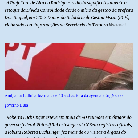
A Prefeitura de Alto do Rodrigues reduziu significativamente o
revelou ...
estoque da Dívida Consolidada desde o início da gestão da prefeita
Dra. Raquel, em 2025. Dados do Relatório de Gestão Fiscal (RGF),
elaborado com informações da Secretaria do Tesouro Nacional
(STN), mostram que o município iniciou a atual administração com
uma dívida de R$ 18.940.935,88, registrada no encerramento de
2024. Ao final de 2025, esse passivo já havia caído para R$
13.239.208,81. No primeiro semestre de 2026, o valor voltou a
recuar, chegando a R$ 12.357.336,09. Na comparação entre o
encerramento da gestão anterior e o primeiro semestre de 2026, a
redução foi de R$ 6.583.599,79, equivalente a aproximadamente
34,8% do estoque da dívida. Os números também mostram que o
município conseguiu manter a trajetória de queda durante a atual
Amiga de Lulinha fez mais de 40 visitas fora da agenda a órgãos do
administração. Apenas no primeiro semestre de 2026, a dívida foi
governo Lula
reduzida em R$ 881.872,72 em relação ao saldo do exercício
anterior. O demonstrativo evidencia um movimento de aju...
Roberta Luchsinger esteve em mais de 40 reuniões em órgãos do
governo federal Foto: @RoLuchsinger via X Sem registros oficiais,
a lobista Roberta Luchsinger fez mais de 40 visitas a órgãos do