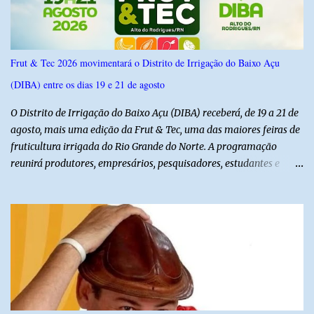
Frut & Tec 2026 movimentará o Distrito de Irrigação do Baixo Açu
(DIBA) entre os dias 19 e 21 de agosto
O Distrito de Irrigação do Baixo Açu (DIBA) receberá, de 19 a 21 de
agosto, mais uma edição da Frut & Tec, uma das maiores feiras de
fruticultura irrigada do Rio Grande do Norte. A programação
reunirá produtores, empresários, pesquisadores, estudantes e
profissionais do agronegócio, com palestras de especialistas,
visitas técnicas a campo e uma ampla exposição de empresas,
instituições e tecnologias voltadas ao setor. Além das atividades
técnicas, a feira contará com programação cultural. No dia 20 de
agosto, o público poderá prestigiar o show de humor com Mução,
seguido de apresentação musical de Vê Barreto. A Frut & Tec
reforça a importância do Distrito de Irrigação do Baixo Açu como
referência na fruticultura irrigada, promovendo conhecimento,