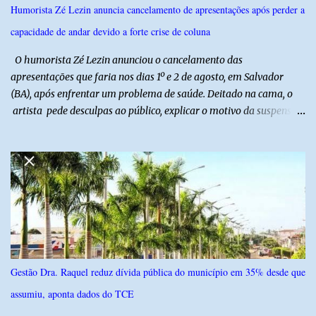
inovação e oportunidades para o desenvolvimento do agronegócio
Humorista Zé Lezin anuncia cancelamento de apresentações após perder a
potiguar. @associacaodiba
capacidade de andar devido a forte crise de coluna
O humorista Zé Lezin anunciou o cancelamento das
apresentações que faria nos dias 1º e 2 de agosto, em Salvador
(BA), após enfrentar um problema de saúde. Deitado na cama, o
artista pede desculpas ao público, explicar o motivo da suspensão
dos espetáculos e agradece pela compreensão. Segundo Zé Lezin,
uma forte crise na coluna comprometeu sua mobilidade e tornou
impossível viajar e subir ao palco. O comediante contou que
precisou ser levado a um hospital depois de perder a capacidade
de andar normalmente. “Eu não estou conseguindo nem me
levantar direito da cama. É um processo muito dolorido”, relatou o
humorista. Durante o atendimento médico, o humorista foi
diagnosticado com “bico de papagaio” na região da coluna. De
acordo com ele, os laudos médicos já foram encaminhados à
Gestão Dra. Raquel reduz dívida pública do município em 35% desde que
equipe responsável, que acompanha o tratamento. Zé Lezin
assumiu, aponta dados do TCE
afirmou ainda que está passando por um tratamento intenso, com
aplicação de injeções, terapia, repouso e uso de medicamentos. Ele