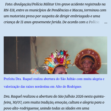
manifestações populares em uma festa segura, org...
Foto: divulgação/Polícia Militar Um grave acidente registrado na
RN-118, entre os municípios de Pendências e Macau, terminou com
um motorista preso por suspeita de dirigir embriagado e uma
criança de 11 anos gravemente ferida. De acordo com a Polícia
Militar, o condutor apresentava evidentes sinais de embriaguez no
momento da ocorrência. Ele foi encaminhado à delegacia, onde foi
autuado em flagrante. O exame pericial para confirmar a
concentração de álcool no organismo ainda está em andamento. A
vítima é um menino de 11 anos, que sofreu ferimentos graves no
acidente. Após os primeiros atendimentos, ele foi entubado e
transferido pelo helicóptero Potiguar 02 para o Hospital
Monsenhor Walfredo Gurgel, em Natal, onde permanece internado
sob cuidados médicos especializados. Segundo informações da
Prefeita Dra. Raquel realiza abertura do São Julhão com muita alegria e
Polícia Militar, a criança é filha de um policial militar. PM reforça
valorização das raízes nordestina em Alto do Rodrigues
alerta sobre álcool e direção Em nota, a Polícia Militar manifestou
solidariedade à vítima e aos familiares e destacou q...
Dra. Raquel realizou a abertura do São Julhão 2026 nesta quinta-
feira, 30/07, com muita tradição, emoção, cultura e alegria para o
povo alto-rodriguense, unindo todas as idades em uma