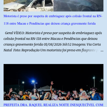
Motorista é preso por suspeita de embriaguez após colisão frontal na RN-
118 entre Macau e Pendências que deixou criança gravemente ferida
Geral VÍDEO: Motorista é preso por suspeita de embriaguez após
colisão frontal na RN-118 entre Macau e Pendências que deixou
criança gravemente ferida 01/08/2026 14h52 Imagens: Via Certa
Natal Foto: Reprodução Um motorista foi preso em flagrante por
suspeita de dirigir embriagado após um acidente que deixou uma
criança de 11 anos gravemente ferida na manhã deste sábado (1º),
na RN-118, entre Macau e Pendências. Segundo a Polícia Militar,
dois carros que seguiam em sentidos opostos bateram de frente.
Um dos condutores apresentava sinais de embriaguez, foi levado
ao Hospital Regional Tarcísio Maia, em Mossoró, e autuado em
flagrante. O exame pericial para confirmar a presença de álcool no
organismo está em andamento. No outro veículo estavam
funcionários da Caern que seguiam para uma partida de futebol. O
PREFEITA DRA. RAQUEL REALIZA NOITE INESQUECÍVEL COM