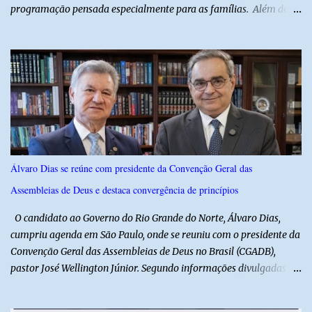
programação pensada especialmente para as famílias. Além de
proporcionar lazer de qualidade, a ação promovida pela Prefeita
fortalece a economia do município e valoriza os talentos locais,
mostrando o cuidado com o desenvolvimento do alto-rodriguense.
A primeira noite foi marcada por apresentações que
emocionaram o público, contando com as quadrilhas das escolas
municipais Félix Antônio e Walfredo Gurgel, o ritmo contagiante
dos Cangaceiros do Nordeste, a alegria do grupo da Melhor Idade
e o belíssimo espetáculo "Mulheres do Cangaço: o Fiar da
Resistência", do Alto em Cena. Para fechar a noite com muitas
Álvaro Dias se reúne com presidente da Convenção Geral das
gargalhadas e descontração, o humorista Titela do Ceará garantiu
Assembleias de Deus e destaca convergência de princípios
a alegria de todos. E o melhor de tudo é que a festa continua com
mais dois dias de muita animação, reafirmando o sucesso ...
O candidato ao Governo do Rio Grande do Norte, Álvaro Dias,
cumpriu agenda em São Paulo, onde se reuniu com o presidente da
Convenção Geral das Assembleias de Deus no Brasil (CGADB),
pastor José Wellington Júnior. Segundo informações divulgadas
pela campanha, o encontro foi marcado por uma conversa sobre
princípios cristãos, valores familiares e os desafios do cenário