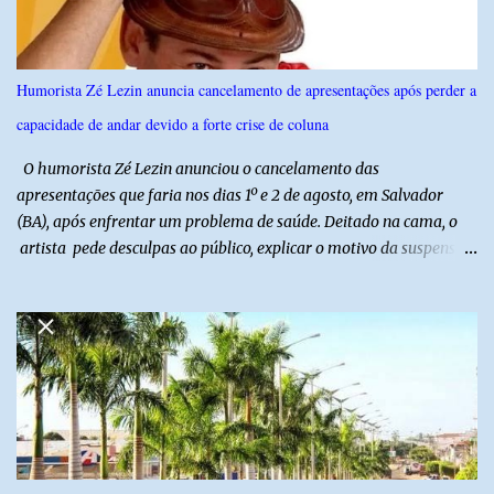
Humorista Zé Lezin anuncia cancelamento de apresentações após perder a
capacidade de andar devido a forte crise de coluna
O humorista Zé Lezin anunciou o cancelamento das
apresentações que faria nos dias 1º e 2 de agosto, em Salvador
(BA), após enfrentar um problema de saúde. Deitado na cama, o
artista pede desculpas ao público, explicar o motivo da suspensão
dos espetáculos e agradece pela compreensão. Segundo Zé Lezin,
uma forte crise na coluna comprometeu sua mobilidade e tornou
impossível viajar e subir ao palco. O comediante contou que
precisou ser levado a um hospital depois de perder a capacidade
de andar normalmente. “Eu não estou conseguindo nem me
levantar direito da cama. É um processo muito dolorido”, relatou o
humorista. Durante o atendimento médico, o humorista foi
diagnosticado com “bico de papagaio” na região da coluna. De
acordo com ele, os laudos médicos já foram encaminhados à