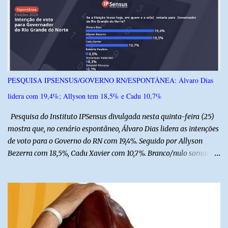
instituições e tecnologias voltadas ao setor. Além das atividades
técnicas, a feira contará com programação cultural. No dia 20 de
agosto, o público poderá prestigiar o show de humor com Mução,
seguido de apresentação musical de Vê Barreto. A Frut & Tec
reforça a importância do Distrito de Irrigação do Baixo Açu como
referência na fruticultura irrigada, promovendo conhecimento,
inovação e oportunidades para o desenvolvimento do agronegócio
PESQUISA IPSENSUS/GOVERNO RN/ESPONTÂNEA: Álvaro Dias
potiguar. @associacaodiba
lidera com 19,4%; Allyson tem 18,5% e Cadu 10,7%
Pesquisa do Instituto IPSensus divulgada nesta quinta-feira (25)
mostra que, no cenário espontâneo, Álvaro Dias lidera as intenções
de voto para o Governo do RN com 19,4%. Seguido por Allyson
Bezerra com 18,5%, Cadu Xavier com 10,7%. Branco/nulo somaram
6,4% e outros 43,8% não souberam responder. A pesquisa
IPSsensus ouviu 1.500 eleitores em todas as regiões do Rio Grande
do Norte entre os dias 18 e 22 de junho de 2026. O levantamento
possui margem de erro de 2,5 pontos percentuais e nível de
confiança de 95%. Registro no TSE: RN-09520/2026