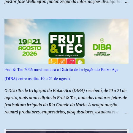
pastor José Wellington Júnior. Segundo informações divulgadas
pela campanha, o encontro foi marcado por uma conversa sobre
princípios cristãos, valores familiares e os desafios do cenário
político nacional e estadual. De acordo com a campanha de Álvaro
Dias, o pastor José Wellington Júnior manifestou apoio à
candidatura e ressaltou a importância da participação dos cristãos
no processo democrático, defendendo a valorização de princípios
como a defesa da família, o combate à corrupção, o
enfrentamento às drogas e a proteção da vida. Ainda segundo a
campanha, o líder religioso afirmou que levará sua orientação às
Frut & Tec 2026 movimentará o Distrito de Irrigação do Baixo Açu
lideranças da Assembleia de Deus no Rio Grande do Norte. A
(DIBA) entre os dias 19 e 21 de agosto
Assembleia de Deus possui uma das maiores estruturas religiosas
do estado, com cerca de 1.600 igrejas distribuídas pelos municípios
O Distrito de Irrigação do Baixo Açu (DIBA) receberá, de 19 a 21 de
p...
agosto, mais uma edição da Frut & Tec, uma das maiores feiras de
fruticultura irrigada do Rio Grande do Norte. A programação
reunirá produtores, empresários, pesquisadores, estudantes e
profissionais do agronegócio, com palestras de especialistas,
visitas técnicas a campo e uma ampla exposição de empresas,