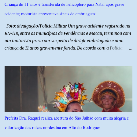
celebrar suas raízes. ​O sucesso desta edição reforça o compromisso
Criança de 11 anos é transferida de helicóptero para Natal após grave
da administração da Prefeita Dra. Raquel com o resgate e a
acidente; motorista apresentava sinais de embriaguez
valorização das tradições, unindo grandes atrações musicais e
manifestações populares em uma festa segura, org...
Foto: divulgação/Polícia Militar Um grave acidente registrado na
RN-118, entre os municípios de Pendências e Macau, terminou com
um motorista preso por suspeita de dirigir embriagado e uma
criança de 11 anos gravemente ferida. De acordo com a Polícia
Militar, o condutor apresentava evidentes sinais de embriaguez no
momento da ocorrência. Ele foi encaminhado à delegacia, onde foi
autuado em flagrante. O exame pericial para confirmar a
concentração de álcool no organismo ainda está em andamento. A
vítima é um menino de 11 anos, que sofreu ferimentos graves no
acidente. Após os primeiros atendimentos, ele foi entubado e
transferido pelo helicóptero Potiguar 02 para o Hospital
Monsenhor Walfredo Gurgel, em Natal, onde permanece internado
sob cuidados médicos especializados. Segundo informações da
Prefeita Dra. Raquel realiza abertura do São Julhão com muita alegria e
Polícia Militar, a criança é filha de um policial militar. PM reforça
valorização das raízes nordestina em Alto do Rodrigues
alerta sobre álcool e direção Em nota, a Polícia Militar manifestou
solidariedade à vítima e aos familiares e destacou q...