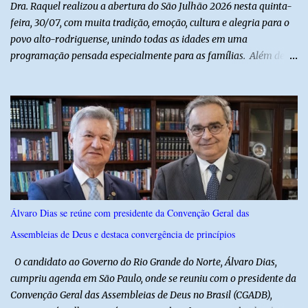
Dra. Raquel realizou a abertura do São Julhão 2026 nesta quinta-
feira, 30/07, com muita tradição, emoção, cultura e alegria para o
povo alto-rodriguense, unindo todas as idades em uma
programação pensada especialmente para as famílias. Além de
proporcionar lazer de qualidade, a ação promovida pela Prefeita
fortalece a economia do município e valoriza os talentos locais,
mostrando o cuidado com o desenvolvimento do alto-rodriguense.
A primeira noite foi marcada por apresentações que
emocionaram o público, contando com as quadrilhas das escolas
municipais Félix Antônio e Walfredo Gurgel, o ritmo contagiante
dos Cangaceiros do Nordeste, a alegria do grupo da Melhor Idade
e o belíssimo espetáculo "Mulheres do Cangaço: o Fiar da
Resistência", do Alto em Cena. Para fechar a noite com muitas
Álvaro Dias se reúne com presidente da Convenção Geral das
gargalhadas e descontração, o humorista Titela do Ceará garantiu
Assembleias de Deus e destaca convergência de princípios
a alegria de todos. E o melhor de tudo é que a festa continua com
mais dois dias de muita animação, reafirmando o sucesso ...
O candidato ao Governo do Rio Grande do Norte, Álvaro Dias,
cumpriu agenda em São Paulo, onde se reuniu com o presidente da
Convenção Geral das Assembleias de Deus no Brasil (CGADB),