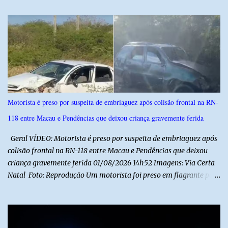
á
r
i
o
s
Motorista é preso por suspeita de embriaguez após colisão frontal na RN-
118 entre Macau e Pendências que deixou criança gravemente ferida
Geral VÍDEO: Motorista é preso por suspeita de embriaguez após
colisão frontal na RN-118 entre Macau e Pendências que deixou
criança gravemente ferida 01/08/2026 14h52 Imagens: Via Certa
Natal Foto: Reprodução Um motorista foi preso em flagrante por
suspeita de dirigir embriagado após um acidente que deixou uma
criança de 11 anos gravemente ferida na manhã deste sábado (1º),
na RN-118, entre Macau e Pendências. Segundo a Polícia Militar,
dois carros que seguiam em sentidos opostos bateram de frente.