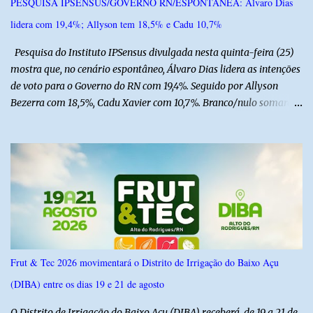
PESQUISA IPSENSUS/GOVERNO RN/ESPONTÂNEA: Álvaro Dias
Polícia Militar, a criança é filha de um policial militar. PM reforça
lidera com 19,4%; Allyson tem 18,5% e Cadu 10,7%
alerta sobre álcool e direção Em nota, a Polícia Militar manifestou
solidariedade à vítima e aos familiares e destacou q...
Pesquisa do Instituto IPSensus divulgada nesta quinta-feira (25)
mostra que, no cenário espontâneo, Álvaro Dias lidera as intenções
de voto para o Governo do RN com 19,4%. Seguido por Allyson
Bezerra com 18,5%, Cadu Xavier com 10,7%. Branco/nulo somaram
6,4% e outros 43,8% não souberam responder. A pesquisa
IPSsensus ouviu 1.500 eleitores em todas as regiões do Rio Grande
do Norte entre os dias 18 e 22 de junho de 2026. O levantamento
possui margem de erro de 2,5 pontos percentuais e nível de
confiança de 95%. Registro no TSE: RN-09520/2026
Frut & Tec 2026 movimentará o Distrito de Irrigação do Baixo Açu
(DIBA) entre os dias 19 e 21 de agosto
O Distrito de Irrigação do Baixo Açu (DIBA) receberá, de 19 a 21 de