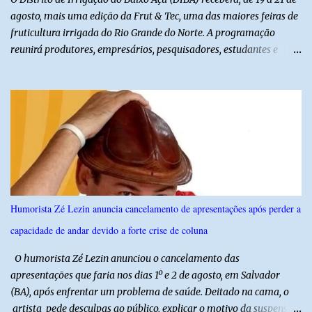
agosto, mais uma edição da Frut & Tec, uma das maiores feiras de
fruticultura irrigada do Rio Grande do Norte. A programação
reunirá produtores, empresários, pesquisadores, estudantes e
profissionais do agronegócio, com palestras de especialistas,
visitas técnicas a campo e uma ampla exposição de empresas,
instituições e tecnologias voltadas ao setor. Além das atividades
técnicas, a feira contará com programação cultural. No dia 20 de
agosto, o público poderá prestigiar o show de humor com Mução,
seguido de apresentação musical de Vê Barreto. A Frut & Tec
reforça a importância do Distrito de Irrigação do Baixo Açu como
referência na fruticultura irrigada, promovendo conhecimento,
inovação e oportunidades para o desenvolvimento do agronegócio
Humorista Zé Lezin anuncia cancelamento de apresentações após perder a
potiguar. @associacaodiba
capacidade de andar devido a forte crise de coluna
O humorista Zé Lezin anunciou o cancelamento das
apresentações que faria nos dias 1º e 2 de agosto, em Salvador
(BA), após enfrentar um problema de saúde. Deitado na cama, o
artista pede desculpas ao público, explicar o motivo da suspensão