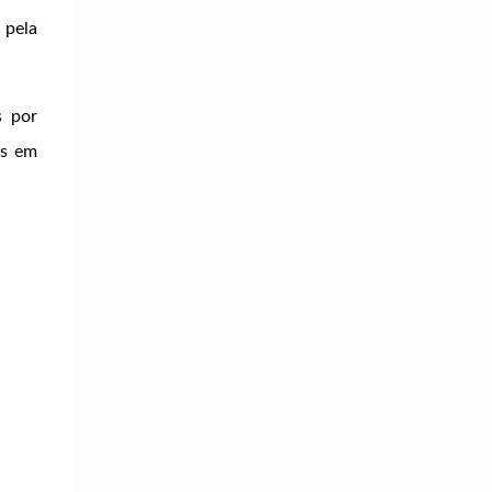
 pela
s por
es em