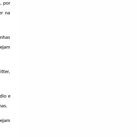
, por
er na
inhas
sejam
tter,
dio e
mas.
sejam