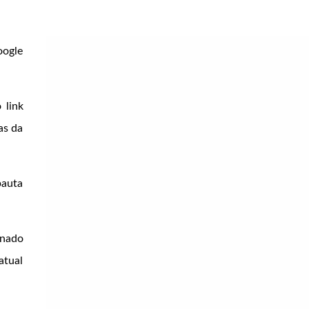
oogle
 link
as da
pauta
onado
atual