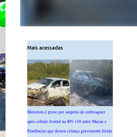
Mais acessadas
Motorista é preso por suspeita de embriaguez
após colisão frontal na RN-118 entre Macau e
Pendências que deixou criança gravemente ferida