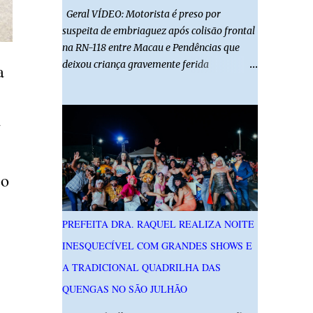
Geral VÍDEO: Motorista é preso por
suspeita de embriaguez após colisão frontal
na RN-118 entre Macau e Pendências que
deixou criança gravemente ferida
a
01/08/2026 14h52 Imagens: Via Certa Natal
Foto: Reprodução Um motorista foi preso
em flagrante por suspeita de dirigir
a
embriagado após um acidente que deixou
uma criança de 11 anos gravemente ferida
na manhã deste sábado (1º), na RN-118,
 o
entre Macau e Pendências. Segundo a Polícia
Militar, dois carros que seguiam em sentidos
opostos bateram de frente. Um dos
PREFEITA DRA. RAQUEL REALIZA NOITE
condutores apresentava sinais de
INESQUECÍVEL COM GRANDES SHOWS E
embriaguez, foi levado ao Hospital Regional
Tarcísio Maia, em Mossoró, e autuado em
A TRADICIONAL QUADRILHA DAS
flagrante. O exame pericial para confirmar a
QUENGAS NO SÃO JULHÃO
presença de álcool no organismo está em