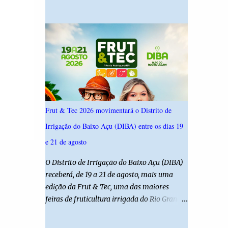
19,4%. Seguido por Allyson Bezerra com
criança é filha de um policial militar. PM
18,5%, Cadu Xavier com 10,7%. Branco/nulo
reforça alerta sobre álcool e direção Em
somaram 6,4% e outros 43,8% não
nota, a Polícia Militar manifestou
souberam responder. A pesquisa IPSsensus
solidariedade à vítima e aos familiares e
ouviu 1.500 eleitores em todas as regiões do
destacou q...
Rio Grande do Norte entre os dias 18 e 22 de
junho de 2026. O levantamento possui
margem de erro de 2,5 pontos percentuais e
nível de confiança de 95%. Registro no TSE:
Frut & Tec 2026 movimentará o Distrito de
RN-09520/2026
Irrigação do Baixo Açu (DIBA) entre os dias 19
e 21 de agosto
O Distrito de Irrigação do Baixo Açu (DIBA)
receberá, de 19 a 21 de agosto, mais uma
edição da Frut & Tec, uma das maiores
feiras de fruticultura irrigada do Rio Grande
do Norte. A programação reunirá
produtores, empresários, pesquisadores,