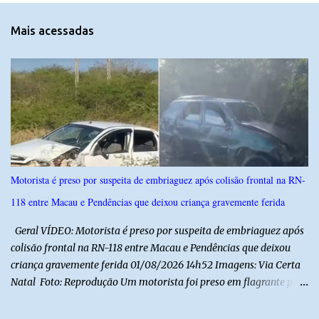
n
t
Mais acessadas
á
r
i
o
s
Motorista é preso por suspeita de embriaguez após colisão frontal na RN-
118 entre Macau e Pendências que deixou criança gravemente ferida
Geral VÍDEO: Motorista é preso por suspeita de embriaguez após
colisão frontal na RN-118 entre Macau e Pendências que deixou
criança gravemente ferida 01/08/2026 14h52 Imagens: Via Certa
Natal Foto: Reprodução Um motorista foi preso em flagrante por
suspeita de dirigir embriagado após um acidente que deixou uma
criança de 11 anos gravemente ferida na manhã deste sábado (1º),