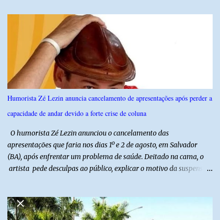
IPSsensus ouviu 1.500 eleitores em todas as regiões do Rio Grande
do Norte entre os dias 18 e 22 de junho de 2026. O levantamento
possui margem de erro de 2,5 pontos percentuais e nível de
confiança de 95%. Registro no TSE: RN-09520/2026
Humorista Zé Lezin anuncia cancelamento de apresentações após perder a
capacidade de andar devido a forte crise de coluna
O humorista Zé Lezin anunciou o cancelamento das
apresentações que faria nos dias 1º e 2 de agosto, em Salvador
(BA), após enfrentar um problema de saúde. Deitado na cama, o
artista pede desculpas ao público, explicar o motivo da suspensão
dos espetáculos e agradece pela compreensão. Segundo Zé Lezin,
uma forte crise na coluna comprometeu sua mobilidade e tornou
impossível viajar e subir ao palco. O comediante contou que
precisou ser levado a um hospital depois de perder a capacidade