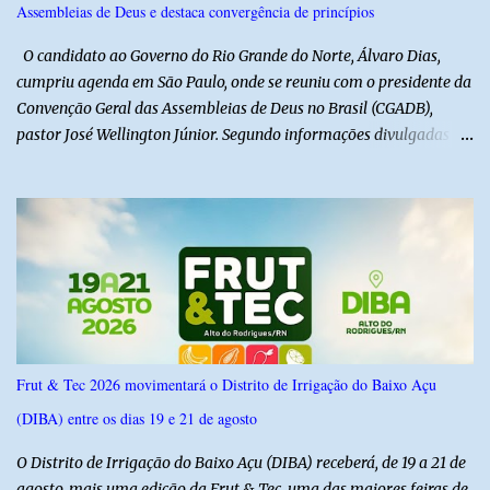
Assembleias de Deus e destaca convergência de princípios
a alegria de todos. E o melhor de tudo é que a festa continua com
mais dois dias de muita animação, reafirmando o sucesso ...
O candidato ao Governo do Rio Grande do Norte, Álvaro Dias,
cumpriu agenda em São Paulo, onde se reuniu com o presidente da
Convenção Geral das Assembleias de Deus no Brasil (CGADB),
pastor José Wellington Júnior. Segundo informações divulgadas
pela campanha, o encontro foi marcado por uma conversa sobre
princípios cristãos, valores familiares e os desafios do cenário
político nacional e estadual. De acordo com a campanha de Álvaro
Dias, o pastor José Wellington Júnior manifestou apoio à
candidatura e ressaltou a importância da participação dos cristãos
no processo democrático, defendendo a valorização de princípios
como a defesa da família, o combate à corrupção, o
enfrentamento às drogas e a proteção da vida. Ainda segundo a
campanha, o líder religioso afirmou que levará sua orientação às
Frut & Tec 2026 movimentará o Distrito de Irrigação do Baixo Açu
lideranças da Assembleia de Deus no Rio Grande do Norte. A
(DIBA) entre os dias 19 e 21 de agosto
Assembleia de Deus possui uma das maiores estruturas religiosas
do estado, com cerca de 1.600 igrejas distribuídas pelos municípios
O Distrito de Irrigação do Baixo Açu (DIBA) receberá, de 19 a 21 de
p...
agosto, mais uma edição da Frut & Tec, uma das maiores feiras de