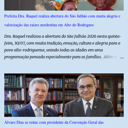
Monsenhor Walfredo Gurgel, em Natal, onde permanece internado
sob cuidados médicos especializados. Segundo informações da
Prefeita Dra. Raquel realiza abertura do São Julhão com muita alegria e
Polícia Militar, a criança é filha de um policial militar. PM reforça
valorização das raízes nordestina em Alto do Rodrigues
alerta sobre álcool e direção Em nota, a Polícia Militar manifestou
solidariedade à vítima e aos familiares e destacou q...
Dra. Raquel realizou a abertura do São Julhão 2026 nesta quinta-
feira, 30/07, com muita tradição, emoção, cultura e alegria para o
povo alto-rodriguense, unindo todas as idades em uma
programação pensada especialmente para as famílias. Além de
proporcionar lazer de qualidade, a ação promovida pela Prefeita
fortalece a economia do município e valoriza os talentos locais,
mostrando o cuidado com o desenvolvimento do alto-rodriguense.
A primeira noite foi marcada por apresentações que
emocionaram o público, contando com as quadrilhas das escolas
municipais Félix Antônio e Walfredo Gurgel, o ritmo contagiante
dos Cangaceiros do Nordeste, a alegria do grupo da Melhor Idade
e o belíssimo espetáculo "Mulheres do Cangaço: o Fiar da
Resistência", do Alto em Cena. Para fechar a noite com muitas
Álvaro Dias se reúne com presidente da Convenção Geral das
gargalhadas e descontração, o humorista Titela do Ceará garantiu