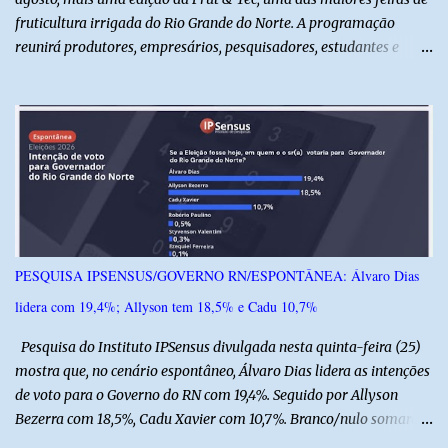
fruticultura irrigada do Rio Grande do Norte. A programação
reunirá produtores, empresários, pesquisadores, estudantes e
profissionais do agronegócio, com palestras de especialistas,
visitas técnicas a campo e uma ampla exposição de empresas,
instituições e tecnologias voltadas ao setor. Além das atividades
técnicas, a feira contará com programação cultural. No dia 20 de
agosto, o público poderá prestigiar o show de humor com Mução,
seguido de apresentação musical de Vê Barreto. A Frut & Tec
reforça a importância do Distrito de Irrigação do Baixo Açu como
referência na fruticultura irrigada, promovendo conhecimento,
inovação e oportunidades para o desenvolvimento do agronegócio
PESQUISA IPSENSUS/GOVERNO RN/ESPONTÂNEA: Álvaro Dias
potiguar. @associacaodiba
lidera com 19,4%; Allyson tem 18,5% e Cadu 10,7%
Pesquisa do Instituto IPSensus divulgada nesta quinta-feira (25)
mostra que, no cenário espontâneo, Álvaro Dias lidera as intenções
de voto para o Governo do RN com 19,4%. Seguido por Allyson
Bezerra com 18,5%, Cadu Xavier com 10,7%. Branco/nulo somaram
6,4% e outros 43,8% não souberam responder. A pesquisa