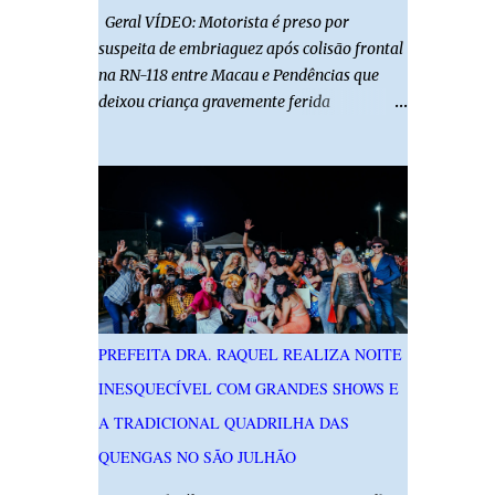
Geral VÍDEO: Motorista é preso por
suspeita de embriaguez após colisão frontal
na RN-118 entre Macau e Pendências que
deixou criança gravemente ferida
01/08/2026 14h52 Imagens: Via Certa Natal
Foto: Reprodução Um motorista foi preso
em flagrante por suspeita de dirigir
embriagado após um acidente que deixou
uma criança de 11 anos gravemente ferida
na manhã deste sábado (1º), na RN-118,
entre Macau e Pendências. Segundo a Polícia
Militar, dois carros que seguiam em sentidos
opostos bateram de frente. Um dos
PREFEITA DRA. RAQUEL REALIZA NOITE
condutores apresentava sinais de
INESQUECÍVEL COM GRANDES SHOWS E
embriaguez, foi levado ao Hospital Regional
Tarcísio Maia, em Mossoró, e autuado em
A TRADICIONAL QUADRILHA DAS
flagrante. O exame pericial para confirmar a
QUENGAS NO SÃO JULHÃO
presença de álcool no organismo está em