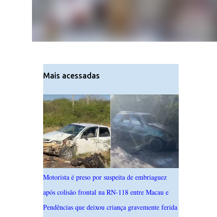
Mais acessadas
Motorista é preso por suspeita de embriaguez
após colisão frontal na RN-118 entre Macau e
Pendências que deixou criança gravemente ferida