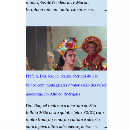
municípios de Pendências e Macau,
desta edição reforça o compromisso da
terminou com um motorista preso por
administração da Prefeita Dra. Raquel com o
suspeita de dirigir embriagado e uma
resgate e a valorização das tradições, unindo
criança de 11 anos gravemente ferida. De
grandes atrações musicais e manifestações
acordo com a Polícia Militar, o condutor
populares em uma festa segura, org...
apresentava evidentes sinais de embriaguez
no momento da ocorrência. Ele foi
encaminhado à delegacia, onde foi autuado
em flagrante. O exame pericial para
confirmar a concentração de álcool no
organismo ainda está em andamento. A
Prefeita Dra. Raquel realiza abertura do São
vítima é um menino de 11 anos, que sofreu
Julhão com muita alegria e valorização das raízes
ferimentos graves no acidente. Após os
primeiros atendimentos, ele foi entubado e
nordestina em Alto do Rodrigues
transferido pelo helicóptero Potiguar 02
Dra. Raquel realizou a abertura do São
para o Hospital Monsenhor Walfredo
Julhão 2026 nesta quinta-feira, 30/07, com
Gurgel, em Natal, onde permanece internado
muita tradição, emoção, cultura e alegria
sob cuidados médicos especializados.
para o povo alto-rodriguense, unindo todas
Segundo informações da Polícia Militar, a