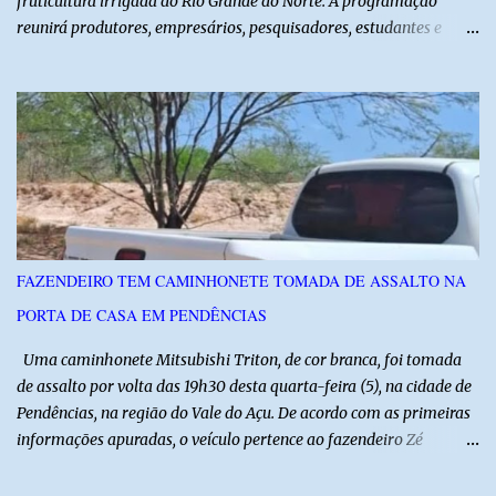
fruticultura irrigada do Rio Grande do Norte. A programação
reunirá produtores, empresários, pesquisadores, estudantes e
profissionais do agronegócio, com palestras de especialistas,
visitas técnicas a campo e uma ampla exposição de empresas,
instituições e tecnologias voltadas ao setor. Além das atividades
técnicas, a feira contará com programação cultural. No dia 20 de
agosto, o público poderá prestigiar o show de humor com Mução,
seguido de apresentação musical de Vê Barreto. A Frut & Tec
reforça a importância do Distrito de Irrigação do Baixo Açu como
referência na fruticultura irrigada, promovendo conhecimento,
inovação e oportunidades para o desenvolvimento do agronegócio
FAZENDEIRO TEM CAMINHONETE TOMADA DE ASSALTO NA
potiguar. @associacaodiba
PORTA DE CASA EM PENDÊNCIAS
Uma caminhonete Mitsubishi Triton, de cor branca, foi tomada
de assalto por volta das 19h30 desta quarta-feira (5), na cidade de
Pendências, na região do Vale do Açu. De acordo com as primeiras
informações apuradas, o veículo pertence ao fazendeiro Zé
Dequias. A vítima teria sido surpreendida por dois homens
armados, que chegaram ao local em uma motocicleta e