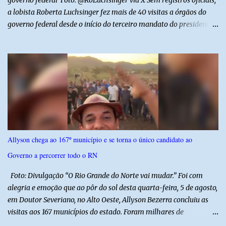
governo federal Foto: @RoLuchsinger via X Sem registros oficiais,
a lobista Roberta Luchsinger fez mais de 40 visitas a órgãos do
governo federal desde o início do terceiro mandato do presidente
Luiz Inácio Lula da Silva, em janeiro de 2023. Por lei, reuniões com
autoridades precisam ser informadas nas agendas dos agentes
públicos que participam dos encontros. Em duas oportunidades, a
lobista esteve no Palácio do Planalto e no gabinete do ministro do
Desenvolvimento Social, Wellington Dias, acompanhada do então
sócio de Lulinha. Os encontros não foram registrados nas agendas
oficiais. Fábio Luís é alvo de inquérito aberto nesta quinta-feira,
30, a pedido da PF, que apura se ele utilizou a influência do pai
para defender interesses empresariais com a administração
Allyson chega ao 167º município e se torna o único candidato ao
pública. Segundo a Polícia Federal, a atuação dele contou com a
Governo a percorrer todo o RN
ajuda de Luchsinger e se concentrou no Ministério da Saúde e no
gabinete da Presidência....
Foto: Divulgação “O Rio Grande do Norte vai mudar.” Foi com
alegria e emoção que ao pôr do sol desta quarta-feira, 5 de agosto,
em Doutor Severiano, no Alto Oeste, Allyson Bezerra concluiu as
visitas aos 167 municípios do estado. Foram milhares de
quilômetros percorridos e incontáveis encontros com pessoas que