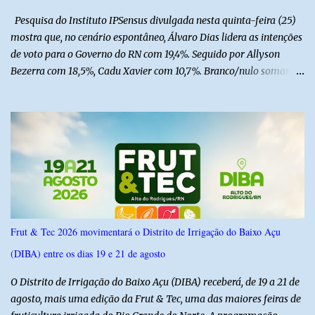
Pesquisa do Instituto IPSensus divulgada nesta quinta-feira (25)
mostra que, no cenário espontâneo, Álvaro Dias lidera as intenções
de voto para o Governo do RN com 19,4%. Seguido por Allyson
Bezerra com 18,5%, Cadu Xavier com 10,7%. Branco/nulo somaram
6,4% e outros 43,8% não souberam responder. A pesquisa
IPSsensus ouviu 1.500 eleitores em todas as regiões do Rio Grande
do Norte entre os dias 18 e 22 de junho de 2026. O levantamento
possui margem de erro de 2,5 pontos percentuais e nível de
confiança de 95%. Registro no TSE: RN-09520/2026
Frut & Tec 2026 movimentará o Distrito de Irrigação do Baixo Açu
(DIBA) entre os dias 19 e 21 de agosto
O Distrito de Irrigação do Baixo Açu (DIBA) receberá, de 19 a 21 de
agosto, mais uma edição da Frut & Tec, uma das maiores feiras de