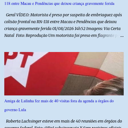
118 entre Macau e Pendências que deixou criança gravemente ferida
necessárias ao cumprimento da lei.
Geral VÍDEO: Motorista é preso por suspeita de embriaguez após
colisão frontal na RN-118 entre Macau e Pendências que deixou
criança gravemente ferida 01/08/2026 14h52 Imagens: Via Certa
Natal Foto: Reprodução Um motorista foi preso em flagrante por
suspeita de dirigir embriagado após um acidente que deixou uma
criança de 11 anos gravemente ferida na manhã deste sábado (1º),
na RN-118, entre Macau e Pendências. Segundo a Polícia Militar,
dois carros que seguiam em sentidos opostos bateram de frente.
Um dos condutores apresentava sinais de embriaguez, foi levado
ao Hospital Regional Tarcísio Maia, em Mossoró, e autuado em
flagrante. O exame pericial para confirmar a presença de álcool no
organismo está em andamento. No outro veículo estavam
funcionários da Caern que seguiam para uma partida de futebol. O
Amiga de Lulinha fez mais de 40 visitas fora da agenda a órgãos do
motorista e uma mulher sofreram ferimentos leves. A criança, que
governo Lula
estava no carro com o grupo, ficou gravemente ferida, precisou ser
entubada e foi transferida de helicóptero...
Roberta Luchsinger esteve em mais de 40 reuniões em órgãos do