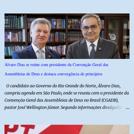
dos espetáculos e agradece pela compreensão. Segundo Zé Lezin,
uma forte crise na coluna comprometeu sua mobilidade e tornou
impossível viajar e subir ao palco. O comediante contou que
precisou ser levado a um hospital depois de perder a capacidade
de andar normalmente. “Eu não estou conseguindo nem me
levantar direito da cama. É um processo muito dolorido”, relatou o
humorista. Durante o atendimento médico, o humorista foi
diagnosticado com “bico de papagaio” na região da coluna. De
acordo com ele, os laudos médicos já foram encaminhados à
Álvaro Dias se reúne com presidente da Convenção Geral das
equipe responsável, que acompanha o tratamento. Zé Lezin
Assembleias de Deus e destaca convergência de princípios
afirmou ainda que está passando por um tratamento intenso, com
aplicação de injeções, terapia, repouso e uso de medicamentos. Ele
O candidato ao Governo do Rio Grande do Norte, Álvaro Dias,
revelou ...
cumpriu agenda em São Paulo, onde se reuniu com o presidente da
Convenção Geral das Assembleias de Deus no Brasil (CGADB),
pastor José Wellington Júnior. Segundo informações divulgadas
pela campanha, o encontro foi marcado por uma conversa sobre
princípios cristãos, valores familiares e os desafios do cenário
político nacional e estadual. De acordo com a campanha de Álvaro