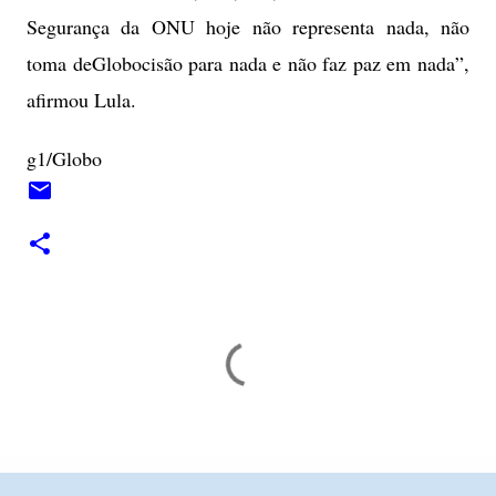
Segurança da ONU hoje não representa nada, não
toma deGlobocisão para nada e não faz paz em nada”,
afirmou Lula.
g1/Globo
C
o
m
e
n