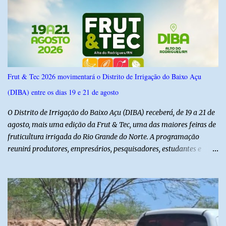
possui margem de erro de 2,5 pontos percentuais e nível de
confiança de 95%. Registro no TSE: RN-09520/2026
Frut & Tec 2026 movimentará o Distrito de Irrigação do Baixo Açu
(DIBA) entre os dias 19 e 21 de agosto
O Distrito de Irrigação do Baixo Açu (DIBA) receberá, de 19 a 21 de
agosto, mais uma edição da Frut & Tec, uma das maiores feiras de
fruticultura irrigada do Rio Grande do Norte. A programação
reunirá produtores, empresários, pesquisadores, estudantes e
profissionais do agronegócio, com palestras de especialistas,
visitas técnicas a campo e uma ampla exposição de empresas,
instituições e tecnologias voltadas ao setor. Além das atividades
técnicas, a feira contará com programação cultural. No dia 20 de
agosto, o público poderá prestigiar o show de humor com Mução,
seguido de apresentação musical de Vê Barreto. A Frut & Tec