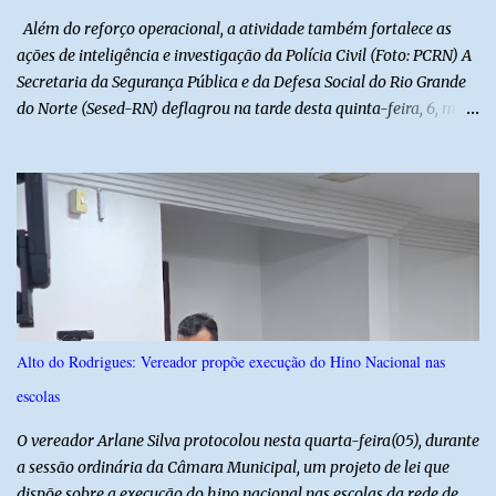
manifestações populares em uma festa segura, org...
Além do reforço operacional, a atividade também fortalece as
ações de inteligência e investigação da Polícia Civil (Foto: PCRN) A
Secretaria da Segurança Pública e da Defesa Social do Rio Grande
do Norte (Sesed-RN) deflagrou na tarde desta quinta-feira, 6, mais
uma atividade da Operação P.R.O.T.E.T.O.R. (ou Operação Protetor)
– Divisas e Fronteiras, ação integrada voltada ao fortalecimento
da segurança pública para o enfrentamento de organizações
criminosas nos municípios localizados nas divisas do Rio Grande
do Norte com os estados do Ceará e da Paraíba. A mobilização,
com concentração e saída de equipes policiais, ocorreu às 16h, no
município de Baraúna, no Oeste potiguar. A operação reúne
efetivos da Polícia Militar do Rio Grande do Norte, da Polícia Civil
do Rio Grande do Norte e da Polícia Militar do Ceará, reforçando a
Alto do Rodrigues: Vereador propõe execução do Hino Nacional nas
atuação integrada entre as forças de segurança e intensificando o
escolas
combate à criminalidade nas áreas de fronteira interestadual. As
ações também contemplam os...
O vereador Arlane Silva protocolou nesta quarta-feira(05), durante
a sessão ordinária da Câmara Municipal, um projeto de lei que
dispõe sobre a execução do hino nacional nas escolas da rede de