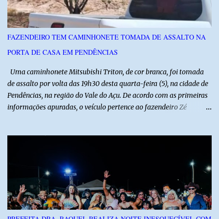
reforça a importância do Distrito de Irrigação do Baixo Açu como
referência na fruticultura irrigada, promovendo conhecimento,
inovação e oportunidades para o desenvolvimento do agronegócio
FAZENDEIRO TEM CAMINHONETE TOMADA DE ASSALTO NA
potiguar. @associacaodiba
PORTA DE CASA EM PENDÊNCIAS
Uma caminhonete Mitsubishi Triton, de cor branca, foi tomada
de assalto por volta das 19h30 desta quarta-feira (5), na cidade de
Pendências, na região do Vale do Açu. De acordo com as primeiras
informações apuradas, o veículo pertence ao fazendeiro Zé
Dequias. A vítima teria sido surpreendida por dois homens
armados, que chegaram ao local em uma motocicleta e
anunciaram o assalto no momento em que ela estava em frente à
residência, no Centro da cidade. Ainda conforme relatos de
testemunhas, os suspeitos utilizavam roupas semelhantes a
uniformes de empresa, o que pode ter ajudado a não despertar
suspeitas antes da abordagem. Após a ação criminosa, a dupla
fugiu levando a caminhonete em direção ainda desconhecida. A
Polícia Militar foi acionada logo após o crime e realiza diligências
PREFEITA DRA. RAQUEL REALIZA NOITE INESQUECÍVEL COM