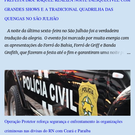
na região na tentativa de localizar o veículo e identificar os
GRANDES SHOWS E A TRADICIONAL QUADRILHA DAS
autores do assalto. Qualquer informação que possa ajudar na
localização da caminhonete ou na identificação dos suspeitos pode
QUENGAS NO SÃO JULHÃO
ser repassad...
​ A noite da última sexta-feira no São Julhão foi a verdadeira
tradução da alegria. O evento foi marcado por muita energia com
as apresentações do Forró do Bahia, Forró de Griff e Banda
Grafith, que fizeram a festa até o fim e garantiram uma noite para
ficar na memória de todos. ​E foi com a irreverência que só o São
Julhão tem que a festa ganhou um brilho ainda mais especial. A
tradicional Quadrilha das Quengas tomou conta das ruas do Alto
com muita criatividade, alegria e irreverência, levando o público a
acompanhar cada passo desse grande cortejo que já faz parte da
identidade da festa. Entre risos, tradição e muita animação, a
Quadrilha das Quengas mostrou mais uma vez que cultura
popular também é feita de diversão e de um povo que sabe
celebrar suas raízes. ​O sucesso desta edição reforça o compromisso
Operação Protetor reforça segurança e enfrentamento às organizações
da administração da Prefeita Dra. Raquel com o resgate e a
criminosas nas divisas do RN com Ceará e Paraíba
valorização das tradições, unindo grandes atrações musicais e