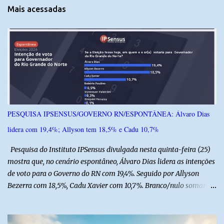
t
Mais acessadas
á
r
i
o
s
PESQUISA IPSENSUS/GOVERNO RN/ESPONTÂNEA: Álvaro Dias
lidera com 19,4%; Allyson tem 18,5% e Cadu 10,7%
Pesquisa do Instituto IPSensus divulgada nesta quinta-feira (25)
mostra que, no cenário espontâneo, Álvaro Dias lidera as intenções
de voto para o Governo do RN com 19,4%. Seguido por Allyson
Bezerra com 18,5%, Cadu Xavier com 10,7%. Branco/nulo somaram
6,4% e outros 43,8% não souberam responder. A pesquisa
IPSsensus ouviu 1.500 eleitores em todas as regiões do Rio Grande
do Norte entre os dias 18 e 22 de junho de 2026. O levantamento