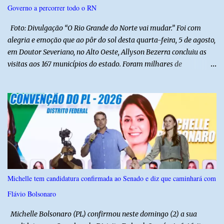
Governo a percorrer todo o RN
ajuda de Luchsinger e se concentrou no Ministério da Saúde e no
gabinete da Presidência....
Foto: Divulgação “O Rio Grande do Norte vai mudar.” Foi com
alegria e emoção que ao pôr do sol desta quarta-feira, 5 de agosto,
em Doutor Severiano, no Alto Oeste, Allyson Bezerra concluiu as
visitas aos 167 municípios do estado. Foram milhares de
quilômetros percorridos e incontáveis encontros com pessoas que
revelam a verdadeira força do Rio Grande do Norte. O candidato a
Governador Allyson Bezerra concluiu as agendas do 167 Razões RN
após visitar todas as cidades potiguares, dos pequenos municípios
aos maiores centros do estado. A caminhada começou em 29 de
março pelo município de Touros, Marco Zero da BR-101 e foi
concluída nesta quarta-feira depois de 129 dias entre a primeira e
a última visita. Os registros estão sendo publicados no perfil do
Instagram @167RazoesRN Ao longo do percurso, Allyson conheceu
Michelle tem candidatura confirmada ao Senado e diz que caminhará com
de perto as potencialidades, as belezas, a cultura e a força do povo,
Flávio Bolsonaro
mas também ouviu os dramas e as necessidades enfrentadas pelas
famílias em cada região. A iniciativa pe...
Michelle Bolsonaro (PL) confirmou neste domingo (2) a sua