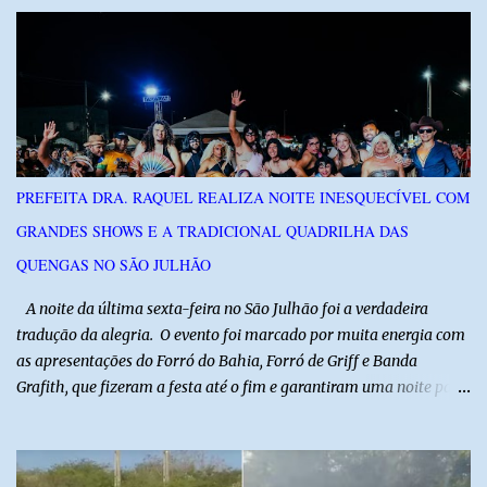
– Divisas e Fronteiras, ação integrada voltada ao fortalecimento
da segurança pública para o enfrentamento de organizações
criminosas nos municípios localizados nas divisas do Rio Grande
do Norte com os estados do Ceará e da Paraíba. A mobilização,
com concentração e saída de equipes policiais, ocorreu às 16h, no
município de Baraúna, no Oeste potiguar. A operação reúne
efetivos da Polícia Militar do Rio Grande do Norte, da Polícia Civil
do Rio Grande do Norte e da Polícia Militar do Ceará, reforçando a
PREFEITA DRA. RAQUEL REALIZA NOITE INESQUECÍVEL COM
atuação integrada entre as forças de segurança e intensificando o
GRANDES SHOWS E A TRADICIONAL QUADRILHA DAS
combate à criminalidade nas áreas de fronteira interestadual. As
ações também contemplam os...
QUENGAS NO SÃO JULHÃO
​ A noite da última sexta-feira no São Julhão foi a verdadeira
tradução da alegria. O evento foi marcado por muita energia com
as apresentações do Forró do Bahia, Forró de Griff e Banda
Grafith, que fizeram a festa até o fim e garantiram uma noite para
ficar na memória de todos. ​E foi com a irreverência que só o São
Julhão tem que a festa ganhou um brilho ainda mais especial. A
tradicional Quadrilha das Quengas tomou conta das ruas do Alto