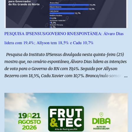
o
s
PESQUISA IPSENSUS/GOVERNO RN/ESPONTÂNEA: Álvaro Dias
lidera com 19,4%; Allyson tem 18,5% e Cadu 10,7%
Pesquisa do Instituto IPSensus divulgada nesta quinta-feira (25)
mostra que, no cenário espontâneo, Álvaro Dias lidera as intenções
de voto para o Governo do RN com 19,4%. Seguido por Allyson
Bezerra com 18,5%, Cadu Xavier com 10,7%. Branco/nulo somaram
6,4% e outros 43,8% não souberam responder. A pesquisa
IPSsensus ouviu 1.500 eleitores em todas as regiões do Rio Grande
do Norte entre os dias 18 e 22 de junho de 2026. O levantamento
possui margem de erro de 2,5 pontos percentuais e nível de
confiança de 95%. Registro no TSE: RN-09520/2026