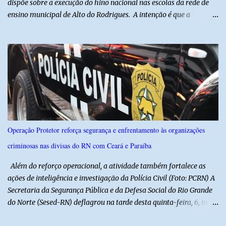
dispõe sobre a execução do hino nacional nas escolas da rede de
ensino municipal de Alto do Rodrigues. A intenção é que a
execução do hino nas escolas seja como instrumento de
fortalecimento da educação cívica, do respeito aos símbolos
nacionais e da formação da cidadania. O projeto prevê ainda que
a execução do hino nacional ocorra uma vez por semana, em dia
definido pela Secretaria Municipal de Educação do município. É
previsto também que as escolas da rede de ensino público
municipal deverão promover a discussão das letras do Hino
Nacional Brasileiro de modo a estimular os estudantes interpretar
e debater o seu conteúdo. De acordo com o vereador, a Secretaria
Operação Protetor reforça segurança e enfrentamento às organizações
Municipal de Educação poderá expedir normas complementares
criminosas nas divisas do RN com Ceará e Paraíba
necessárias ao cumprimento da lei.
Além do reforço operacional, a atividade também fortalece as
ações de inteligência e investigação da Polícia Civil (Foto: PCRN) A
Secretaria da Segurança Pública e da Defesa Social do Rio Grande
do Norte (Sesed-RN) deflagrou na tarde desta quinta-feira, 6, mais
uma atividade da Operação P.R.O.T.E.T.O.R. (ou Operação Protetor)