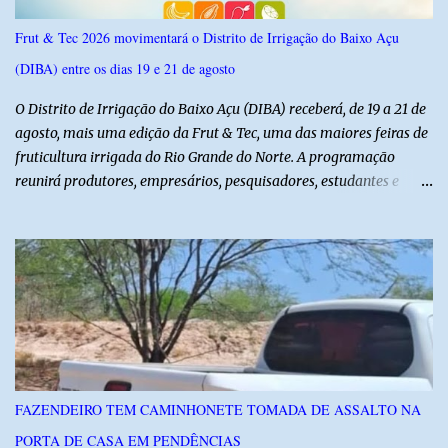
Frut & Tec 2026 movimentará o Distrito de Irrigação do Baixo Açu
(DIBA) entre os dias 19 e 21 de agosto
O Distrito de Irrigação do Baixo Açu (DIBA) receberá, de 19 a 21 de
agosto, mais uma edição da Frut & Tec, uma das maiores feiras de
fruticultura irrigada do Rio Grande do Norte. A programação
reunirá produtores, empresários, pesquisadores, estudantes e
profissionais do agronegócio, com palestras de especialistas,
visitas técnicas a campo e uma ampla exposição de empresas,
instituições e tecnologias voltadas ao setor. Além das atividades
técnicas, a feira contará com programação cultural. No dia 20 de
agosto, o público poderá prestigiar o show de humor com Mução,
seguido de apresentação musical de Vê Barreto. A Frut & Tec
reforça a importância do Distrito de Irrigação do Baixo Açu como
referência na fruticultura irrigada, promovendo conhecimento,
inovação e oportunidades para o desenvolvimento do agronegócio
FAZENDEIRO TEM CAMINHONETE TOMADA DE ASSALTO NA
potiguar. @associacaodiba
PORTA DE CASA EM PENDÊNCIAS