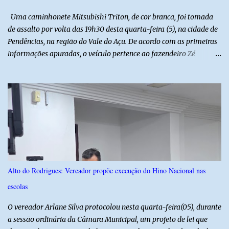
Uma caminhonete Mitsubishi Triton, de cor branca, foi tomada
de assalto por volta das 19h30 desta quarta-feira (5), na cidade de
Pendências, na região do Vale do Açu. De acordo com as primeiras
informações apuradas, o veículo pertence ao fazendeiro Zé
Dequias. A vítima teria sido surpreendida por dois homens
armados, que chegaram ao local em uma motocicleta e
anunciaram o assalto no momento em que ela estava em frente à
residência, no Centro da cidade. Ainda conforme relatos de
testemunhas, os suspeitos utilizavam roupas semelhantes a
uniformes de empresa, o que pode ter ajudado a não despertar
suspeitas antes da abordagem. Após a ação criminosa, a dupla
fugiu levando a caminhonete em direção ainda desconhecida. A
Polícia Militar foi acionada logo após o crime e realiza diligências
Alto do Rodrigues: Vereador propõe execução do Hino Nacional nas
na região na tentativa de localizar o veículo e identificar os
escolas
autores do assalto. Qualquer informação que possa ajudar na
localização da caminhonete ou na identificação dos suspeitos pode
O vereador Arlane Silva protocolou nesta quarta-feira(05), durante
ser repassad...
a sessão ordinária da Câmara Municipal, um projeto de lei que