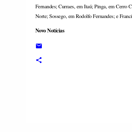
Fernandes; Curraes, em Itaú; Pinga, em Cerro 
Norte; Sossego, em Rodolfo Fernandes; e Franc
Novo Notícias
C
o
m
e
n