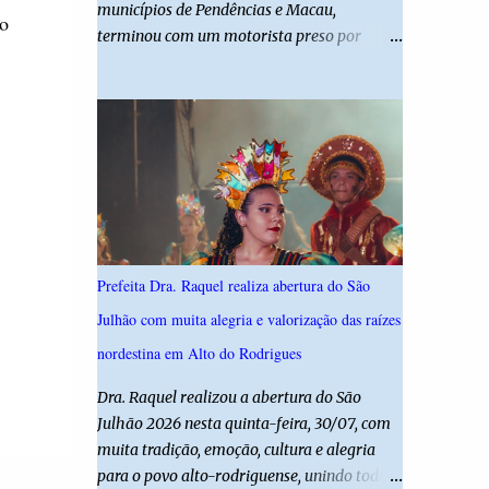
municípios de Pendências e Macau,
desta edição reforça o compromisso da
o
terminou com um motorista preso por
administração da Prefeita Dra. Raquel com o
suspeita de dirigir embriagado e uma
resgate e a valorização das tradições, unindo
criança de 11 anos gravemente ferida. De
grandes atrações musicais e manifestações
acordo com a Polícia Militar, o condutor
populares em uma festa segura, org...
apresentava evidentes sinais de embriaguez
no momento da ocorrência. Ele foi
encaminhado à delegacia, onde foi autuado
em flagrante. O exame pericial para
confirmar a concentração de álcool no
organismo ainda está em andamento. A
Prefeita Dra. Raquel realiza abertura do São
vítima é um menino de 11 anos, que sofreu
Julhão com muita alegria e valorização das raízes
ferimentos graves no acidente. Após os
primeiros atendimentos, ele foi entubado e
nordestina em Alto do Rodrigues
transferido pelo helicóptero Potiguar 02
Dra. Raquel realizou a abertura do São
para o Hospital Monsenhor Walfredo
Julhão 2026 nesta quinta-feira, 30/07, com
Gurgel, em Natal, onde permanece internado
muita tradição, emoção, cultura e alegria
sob cuidados médicos especializados.
para o povo alto-rodriguense, unindo todas
Segundo informações da Polícia Militar, a