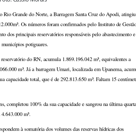
do Rio Grande do Norte, a Barragem Santa Cruz do Apodi, atingiu
12.000m³. Os números foram confirmados pelo Instituto de Gestã
o dos principais reservatórios responsáveis pelo abastecimento e
 municípios potiguares.
eservatório do RN, acumula 1.869.196.042 m³, equivalentes a
3.066.000 m³. Já a barragem Umari, localizada em Upanema, acum
a capacidade total, que é de 292.813.650 m³. Faltam 15 centímet
ns, completou 100% da sua capacidade e sangrou na última quarta
a 4.643.000 m³.
rrespondem à somatória dos volumes das reservas hídricas dos