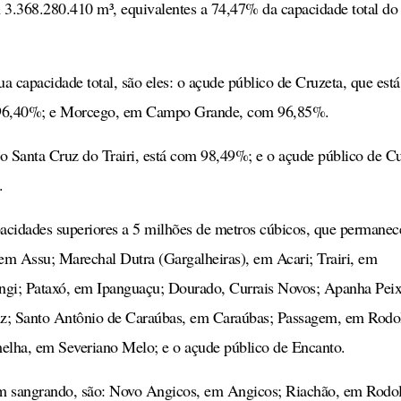
 3.368.280.410 m³, equivalentes a 74,47% da capacidade total d
ua capacidade total, são eles: o açude público de Cruzeta, que est
 96,40%; e Morcego, em Campo Grande, com 96,85%.
o Santa Cruz do Trairi, está com 98,49%; e o açude público de Cu
.
acidades superiores a 5 milhões de metros cúbicos, que permane
 Assu; Marechal Dutra (Gargalheiras), em Acari; Trairi, em
gi; Pataxó, em Ipanguaçu; Dourado, Currais Novos; Apanha Peix
uz; Santo Antônio de Caraúbas, em Caraúbas; Passagem, em Rodo
lha, em Severiano Melo; e o açude público de Encanto.
 sangrando, são: Novo Angicos, em Angicos; Riachão, em Rodol