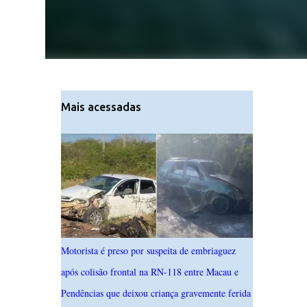
Mais acessadas
Motorista é preso por suspeita de embriaguez
após colisão frontal na RN-118 entre Macau e
Pendências que deixou criança gravemente ferida