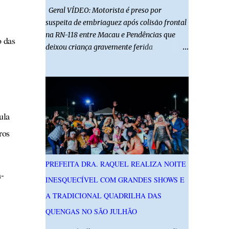
Geral VÍDEO: Motorista é preso por
suspeita de embriaguez após colisão frontal
na RN-118 entre Macau e Pendências que
o das
deixou criança gravemente ferida
01/08/2026 14h52 Imagens: Via Certa Natal
Foto: Reprodução Um motorista foi preso
em flagrante por suspeita de dirigir
embriagado após um acidente que deixou
uma criança de 11 anos gravemente ferida
ula
na manhã deste sábado (1º), na RN-118,
ros
entre Macau e Pendências. Segundo a Polícia
Militar, dois carros que seguiam em sentidos
opostos bateram de frente. Um dos
PREFEITA DRA. RAQUEL REALIZA NOITE
condutores apresentava sinais de
-
INESQUECÍVEL COM GRANDES SHOWS E
embriaguez, foi levado ao Hospital Regional
Tarcísio Maia, em Mossoró, e autuado em
A TRADICIONAL QUADRILHA DAS
flagrante. O exame pericial para confirmar a
QUENGAS NO SÃO JULHÃO
presença de álcool no organismo está em