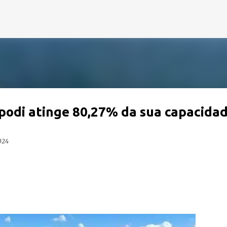
Pular para o conteúdo principal
podi atinge 80,27% da sua capacida
024