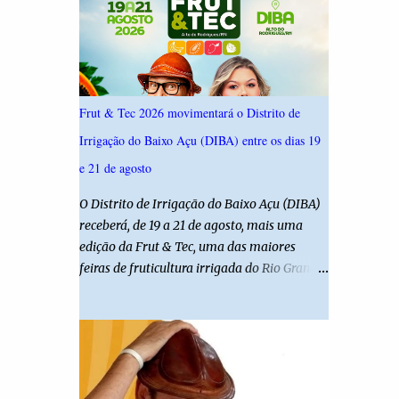
ouviu 1.500 eleitores em todas as regiões do
Rio Grande do Norte entre os dias 18 e 22 de
junho de 2026. O levantamento possui
margem de erro de 2,5 pontos percentuais e
nível de confiança de 95%. Registro no TSE:
Frut & Tec 2026 movimentará o Distrito de
RN-09520/2026
Irrigação do Baixo Açu (DIBA) entre os dias 19
e 21 de agosto
O Distrito de Irrigação do Baixo Açu (DIBA)
receberá, de 19 a 21 de agosto, mais uma
edição da Frut & Tec, uma das maiores
feiras de fruticultura irrigada do Rio Grande
do Norte. A programação reunirá
produtores, empresários, pesquisadores,
estudantes e profissionais do agronegócio,
com palestras de especialistas, visitas
técnicas a campo e uma ampla exposição de
empresas, instituições e tecnologias voltadas