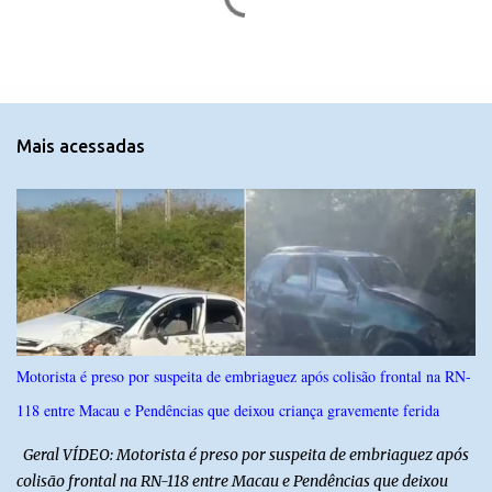
o
m
e
n
t
Mais acessadas
á
r
i
o
s
Motorista é preso por suspeita de embriaguez após colisão frontal na RN-
118 entre Macau e Pendências que deixou criança gravemente ferida
Geral VÍDEO: Motorista é preso por suspeita de embriaguez após
colisão frontal na RN-118 entre Macau e Pendências que deixou