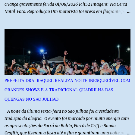
criança gravemente ferida 01/08/2026 14h52 Imagens: Via Certa
Natal Foto: Reprodução Um motorista foi preso em flagrante por
suspeita de dirigir embriagado após um acidente que deixou uma
criança de 11 anos gravemente ferida na manhã deste sábado (1º),
na RN-118, entre Macau e Pendências. Segundo a Polícia Militar,
dois carros que seguiam em sentidos opostos bateram de frente.
Um dos condutores apresentava sinais de embriaguez, foi levado
ao Hospital Regional Tarcísio Maia, em Mossoró, e autuado em
flagrante. O exame pericial para confirmar a presença de álcool no
organismo está em andamento. No outro veículo estavam
funcionários da Caern que seguiam para uma partida de futebol. O
PREFEITA DRA. RAQUEL REALIZA NOITE INESQUECÍVEL COM
motorista e uma mulher sofreram ferimentos leves. A criança, que
GRANDES SHOWS E A TRADICIONAL QUADRILHA DAS
estava no carro com o grupo, ficou gravemente ferida, precisou ser
entubada e foi transferida de helicóptero...
QUENGAS NO SÃO JULHÃO
​ A noite da última sexta-feira no São Julhão foi a verdadeira
tradução da alegria. O evento foi marcado por muita energia com
as apresentações do Forró do Bahia, Forró de Griff e Banda
Grafith, que fizeram a festa até o fim e garantiram uma noite para