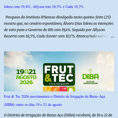
lideranças da Assembleia de Deus no Rio Grande do Norte. A
lidera com 19,4%; Allyson tem 18,5% e Cadu 10,7%
Assembleia de Deus possui uma das maiores estruturas religiosas
do estado, com cerca de 1.600 igrejas distribuídas pelos municípios
Pesquisa do Instituto IPSensus divulgada nesta quinta-feira (25)
p...
mostra que, no cenário espontâneo, Álvaro Dias lidera as intenções
de voto para o Governo do RN com 19,4%. Seguido por Allyson
Bezerra com 18,5%, Cadu Xavier com 10,7%. Branco/nulo somaram
6,4% e outros 43,8% não souberam responder. A pesquisa
IPSsensus ouviu 1.500 eleitores em todas as regiões do Rio Grande
do Norte entre os dias 18 e 22 de junho de 2026. O levantamento
possui margem de erro de 2,5 pontos percentuais e nível de
confiança de 95%. Registro no TSE: RN-09520/2026
Frut & Tec 2026 movimentará o Distrito de Irrigação do Baixo Açu
(DIBA) entre os dias 19 e 21 de agosto
O Distrito de Irrigação do Baixo Açu (DIBA) receberá, de 19 a 21 de