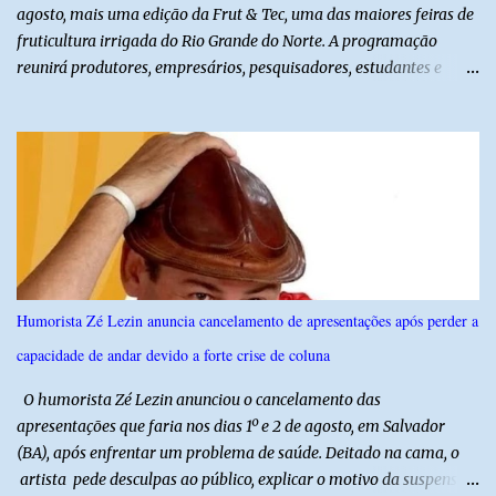
agosto, mais uma edição da Frut & Tec, uma das maiores feiras de
fruticultura irrigada do Rio Grande do Norte. A programação
reunirá produtores, empresários, pesquisadores, estudantes e
profissionais do agronegócio, com palestras de especialistas,
visitas técnicas a campo e uma ampla exposição de empresas,
instituições e tecnologias voltadas ao setor. Além das atividades
técnicas, a feira contará com programação cultural. No dia 20 de
agosto, o público poderá prestigiar o show de humor com Mução,
seguido de apresentação musical de Vê Barreto. A Frut & Tec
reforça a importância do Distrito de Irrigação do Baixo Açu como
referência na fruticultura irrigada, promovendo conhecimento,
inovação e oportunidades para o desenvolvimento do agronegócio
Humorista Zé Lezin anuncia cancelamento de apresentações após perder a
potiguar. @associacaodiba
capacidade de andar devido a forte crise de coluna
O humorista Zé Lezin anunciou o cancelamento das
apresentações que faria nos dias 1º e 2 de agosto, em Salvador
(BA), após enfrentar um problema de saúde. Deitado na cama, o
artista pede desculpas ao público, explicar o motivo da suspensão