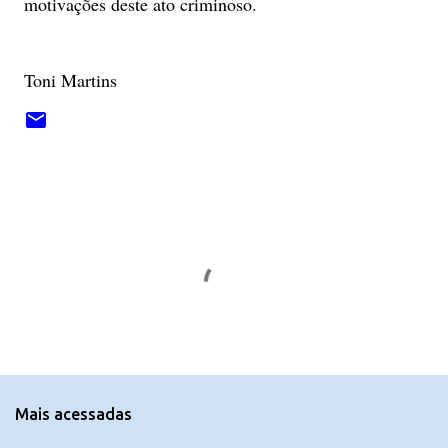
motivações deste ato criminoso.
Toni Martins
C
o
m
e
n
t
Mais acessadas
á