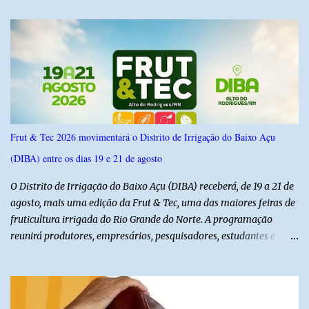
IPSsensus ouviu 1.500 eleitores em todas as regiões do Rio Grande
do Norte entre os dias 18 e 22 de junho de 2026. O levantamento
possui margem de erro de 2,5 pontos percentuais e nível de
confiança de 95%. Registro no TSE: RN-09520/2026
Frut & Tec 2026 movimentará o Distrito de Irrigação do Baixo Açu
(DIBA) entre os dias 19 e 21 de agosto
O Distrito de Irrigação do Baixo Açu (DIBA) receberá, de 19 a 21 de
agosto, mais uma edição da Frut & Tec, uma das maiores feiras de
fruticultura irrigada do Rio Grande do Norte. A programação
reunirá produtores, empresários, pesquisadores, estudantes e
profissionais do agronegócio, com palestras de especialistas,
visitas técnicas a campo e uma ampla exposição de empresas,
instituições e tecnologias voltadas ao setor. Além das atividades
técnicas, a feira contará com programação cultural. No dia 20 de