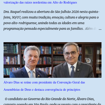
valorização das raízes nordestina em Alto do Rodrigues
alerta sobre álcool e direção Em nota, a Polícia Militar manifestou
solidariedade à vítima e aos familiares e destacou q...
Dra. Raquel realizou a abertura do São Julhão 2026 nesta quinta-
feira, 30/07, com muita tradição, emoção, cultura e alegria para o
povo alto-rodriguense, unindo todas as idades em uma
programação pensada especialmente para as famílias. Além de
proporcionar lazer de qualidade, a ação promovida pela Prefeita
fortalece a economia do município e valoriza os talentos locais,
mostrando o cuidado com o desenvolvimento do alto-rodriguense.
A primeira noite foi marcada por apresentações que
emocionaram o público, contando com as quadrilhas das escolas
municipais Félix Antônio e Walfredo Gurgel, o ritmo contagiante
dos Cangaceiros do Nordeste, a alegria do grupo da Melhor Idade
e o belíssimo espetáculo "Mulheres do Cangaço: o Fiar da
Resistência", do Alto em Cena. Para fechar a noite com muitas
Álvaro Dias se reúne com presidente da Convenção Geral das
gargalhadas e descontração, o humorista Titela do Ceará garantiu
Assembleias de Deus e destaca convergência de princípios
a alegria de todos. E o melhor de tudo é que a festa continua com
mais dois dias de muita animação, reafirmando o sucesso ...
O candidato ao Governo do Rio Grande do Norte, Álvaro Dias,
cumpriu agenda em São Paulo, onde se reuniu com o presidente da