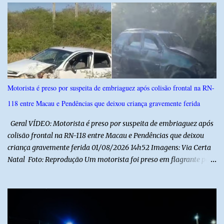
r
i
o
s
Motorista é preso por suspeita de embriaguez após colisão frontal na RN-
118 entre Macau e Pendências que deixou criança gravemente ferida
Geral VÍDEO: Motorista é preso por suspeita de embriaguez após
colisão frontal na RN-118 entre Macau e Pendências que deixou
criança gravemente ferida 01/08/2026 14h52 Imagens: Via Certa
Natal Foto: Reprodução Um motorista foi preso em flagrante por
suspeita de dirigir embriagado após um acidente que deixou uma
criança de 11 anos gravemente ferida na manhã deste sábado (1º),
na RN-118, entre Macau e Pendências. Segundo a Polícia Militar,
dois carros que seguiam em sentidos opostos bateram de frente.
Um dos condutores apresentava sinais de embriaguez, foi levado