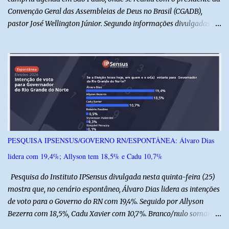
Convenção Geral das Assembleias de Deus no Brasil (CGADB),
pastor José Wellington Júnior. Segundo informações divulgadas
pela campanha, o encontro foi marcado por uma conversa sobre
princípios cristãos, valores familiares e os desafios do cenário
político nacional e estadual. De acordo com a campanha de Álvaro
Dias, o pastor José Wellington Júnior manifestou apoio à
candidatura e ressaltou a importância da participação dos cristãos
no processo democrático, defendendo a valorização de princípios
como a defesa da família, o combate à corrupção, o
enfrentamento às drogas e a proteção da vida. Ainda segundo a
campanha, o líder religioso afirmou que levará sua orientação às
PESQUISA IPSENSUS/GOVERNO RN/ESPONTÂNEA: Álvaro Dias
lideranças da Assembleia de Deus no Rio Grande do Norte. A
lidera com 19,4%; Allyson tem 18,5% e Cadu 10,7%
Assembleia de Deus possui uma das maiores estruturas religiosas
do estado, com cerca de 1.600 igrejas distribuídas pelos municípios
Pesquisa do Instituto IPSensus divulgada nesta quinta-feira (25)
p...
mostra que, no cenário espontâneo, Álvaro Dias lidera as intenções
de voto para o Governo do RN com 19,4%. Seguido por Allyson
Bezerra com 18,5%, Cadu Xavier com 10,7%. Branco/nulo somaram
6,4% e outros 43,8% não souberam responder. A pesquisa