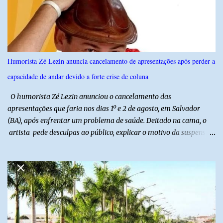
agosto, o público poderá prestigiar o show de humor com Mução,
seguido de apresentação musical de Vê Barreto. A Frut & Tec
reforça a importância do Distrito de Irrigação do Baixo Açu como
referência na fruticultura irrigada, promovendo conhecimento,
inovação e oportunidades para o desenvolvimento do agronegócio
Humorista Zé Lezin anuncia cancelamento de apresentações após perder a
potiguar. @associacaodiba
capacidade de andar devido a forte crise de coluna
O humorista Zé Lezin anunciou o cancelamento das
apresentações que faria nos dias 1º e 2 de agosto, em Salvador
(BA), após enfrentar um problema de saúde. Deitado na cama, o
artista pede desculpas ao público, explicar o motivo da suspensão
dos espetáculos e agradece pela compreensão. Segundo Zé Lezin,
uma forte crise na coluna comprometeu sua mobilidade e tornou
impossível viajar e subir ao palco. O comediante contou que
precisou ser levado a um hospital depois de perder a capacidade
de andar normalmente. “Eu não estou conseguindo nem me
levantar direito da cama. É um processo muito dolorido”, relatou o
humorista. Durante o atendimento médico, o humorista foi