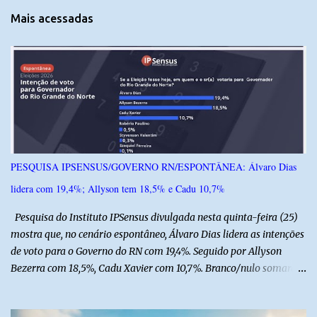
t
Mais acessadas
á
r
i
o
s
PESQUISA IPSENSUS/GOVERNO RN/ESPONTÂNEA: Álvaro Dias
lidera com 19,4%; Allyson tem 18,5% e Cadu 10,7%
Pesquisa do Instituto IPSensus divulgada nesta quinta-feira (25)
mostra que, no cenário espontâneo, Álvaro Dias lidera as intenções
de voto para o Governo do RN com 19,4%. Seguido por Allyson
Bezerra com 18,5%, Cadu Xavier com 10,7%. Branco/nulo somaram
6,4% e outros 43,8% não souberam responder. A pesquisa
IPSsensus ouviu 1.500 eleitores em todas as regiões do Rio Grande