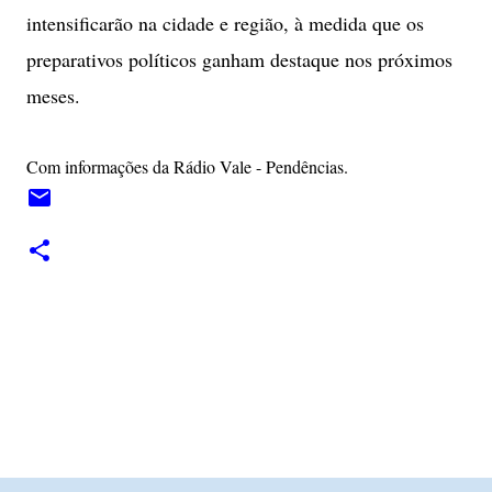
intensificarão na cidade e região, à medida que os
preparativos políticos ganham destaque nos próximos
meses.
Com informações da Rádio Vale - Pendências.
C
o
m
e
n