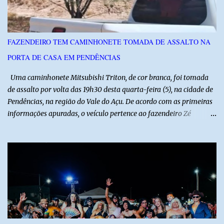
reforça a importância do Distrito de Irrigação do Baixo Açu como
referência na fruticultura irrigada, promovendo conhecimento,
inovação e oportunidades para o desenvolvimento do agronegócio
FAZENDEIRO TEM CAMINHONETE TOMADA DE ASSALTO NA
potiguar. @associacaodiba
PORTA DE CASA EM PENDÊNCIAS
Uma caminhonete Mitsubishi Triton, de cor branca, foi tomada
de assalto por volta das 19h30 desta quarta-feira (5), na cidade de
Pendências, na região do Vale do Açu. De acordo com as primeiras
informações apuradas, o veículo pertence ao fazendeiro Zé
Dequias. A vítima teria sido surpreendida por dois homens
armados, que chegaram ao local em uma motocicleta e
anunciaram o assalto no momento em que ela estava em frente à
residência, no Centro da cidade. Ainda conforme relatos de
testemunhas, os suspeitos utilizavam roupas semelhantes a
uniformes de empresa, o que pode ter ajudado a não despertar
suspeitas antes da abordagem. Após a ação criminosa, a dupla
fugiu levando a caminhonete em direção ainda desconhecida. A
Polícia Militar foi acionada logo após o crime e realiza diligências