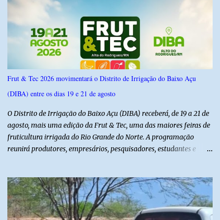
do Norte entre os dias 18 e 22 de junho de 2026. O levantamento
possui margem de erro de 2,5 pontos percentuais e nível de
confiança de 95%. Registro no TSE: RN-09520/2026
Frut & Tec 2026 movimentará o Distrito de Irrigação do Baixo Açu
(DIBA) entre os dias 19 e 21 de agosto
O Distrito de Irrigação do Baixo Açu (DIBA) receberá, de 19 a 21 de
agosto, mais uma edição da Frut & Tec, uma das maiores feiras de
fruticultura irrigada do Rio Grande do Norte. A programação
reunirá produtores, empresários, pesquisadores, estudantes e
profissionais do agronegócio, com palestras de especialistas,
visitas técnicas a campo e uma ampla exposição de empresas,
instituições e tecnologias voltadas ao setor. Além das atividades
técnicas, a feira contará com programação cultural. No dia 20 de
agosto, o público poderá prestigiar o show de humor com Mução,
seguido de apresentação musical de Vê Barreto. A Frut & Tec