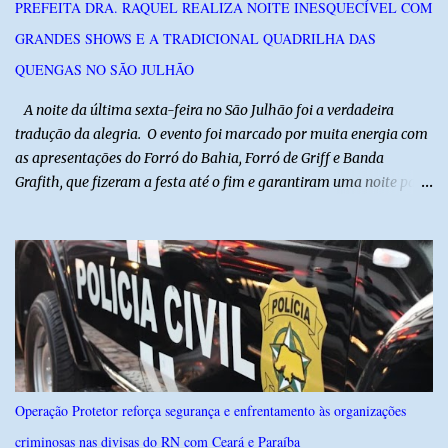
PREFEITA DRA. RAQUEL REALIZA NOITE INESQUECÍVEL COM
na região na tentativa de localizar o veículo e identificar os
GRANDES SHOWS E A TRADICIONAL QUADRILHA DAS
autores do assalto. Qualquer informação que possa ajudar na
localização da caminhonete ou na identificação dos suspeitos pode
QUENGAS NO SÃO JULHÃO
ser repassad...
​ A noite da última sexta-feira no São Julhão foi a verdadeira
tradução da alegria. O evento foi marcado por muita energia com
as apresentações do Forró do Bahia, Forró de Griff e Banda
Grafith, que fizeram a festa até o fim e garantiram uma noite para
ficar na memória de todos. ​E foi com a irreverência que só o São
Julhão tem que a festa ganhou um brilho ainda mais especial. A
tradicional Quadrilha das Quengas tomou conta das ruas do Alto
com muita criatividade, alegria e irreverência, levando o público a
acompanhar cada passo desse grande cortejo que já faz parte da
identidade da festa. Entre risos, tradição e muita animação, a
Quadrilha das Quengas mostrou mais uma vez que cultura
popular também é feita de diversão e de um povo que sabe
celebrar suas raízes. ​O sucesso desta edição reforça o compromisso
Operação Protetor reforça segurança e enfrentamento às organizações
da administração da Prefeita Dra. Raquel com o resgate e a
criminosas nas divisas do RN com Ceará e Paraíba
valorização das tradições, unindo grandes atrações musicais e