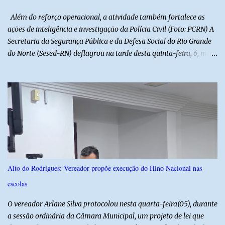
manifestações populares em uma festa segura, org...
Além do reforço operacional, a atividade também fortalece as
ações de inteligência e investigação da Polícia Civil (Foto: PCRN) A
Secretaria da Segurança Pública e da Defesa Social do Rio Grande
do Norte (Sesed-RN) deflagrou na tarde desta quinta-feira, 6, mais
uma atividade da Operação P.R.O.T.E.T.O.R. (ou Operação Protetor)
– Divisas e Fronteiras, ação integrada voltada ao fortalecimento
da segurança pública para o enfrentamento de organizações
criminosas nos municípios localizados nas divisas do Rio Grande
do Norte com os estados do Ceará e da Paraíba. A mobilização,
com concentração e saída de equipes policiais, ocorreu às 16h, no
município de Baraúna, no Oeste potiguar. A operação reúne
efetivos da Polícia Militar do Rio Grande do Norte, da Polícia Civil
do Rio Grande do Norte e da Polícia Militar do Ceará, reforçando a
Alto do Rodrigues: Vereador propõe execução do Hino Nacional nas
atuação integrada entre as forças de segurança e intensificando o
escolas
combate à criminalidade nas áreas de fronteira interestadual. As
ações também contemplam os...
O vereador Arlane Silva protocolou nesta quarta-feira(05), durante
a sessão ordinária da Câmara Municipal, um projeto de lei que