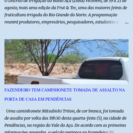
O Distrito de Irrigação do Baixo Açu (DIBA) receberá, de 19 a 21 de
agosto, mais uma edição da Frut & Tec, uma das maiores feiras de
fruticultura irrigada do Rio Grande do Norte. A programação
reunirá produtores, empresários, pesquisadores, estudantes e
profissionais do agronegócio, com palestras de especialistas,
visitas técnicas a campo e uma ampla exposição de empresas,
instituições e tecnologias voltadas ao setor. Além das atividades
técnicas, a feira contará com programação cultural. No dia 20 de
agosto, o público poderá prestigiar o show de humor com Mução,
seguido de apresentação musical de Vê Barreto. A Frut & Tec
reforça a importância do Distrito de Irrigação do Baixo Açu como
referência na fruticultura irrigada, promovendo conhecimento,
inovação e oportunidades para o desenvolvimento do agronegócio
FAZENDEIRO TEM CAMINHONETE TOMADA DE ASSALTO NA
potiguar. @associacaodiba
PORTA DE CASA EM PENDÊNCIAS
Uma caminhonete Mitsubishi Triton, de cor branca, foi tomada
de assalto por volta das 19h30 desta quarta-feira (5), na cidade de
Pendências, na região do Vale do Açu. De acordo com as primeiras
informações apuradas, o veículo pertence ao fazendeiro Zé