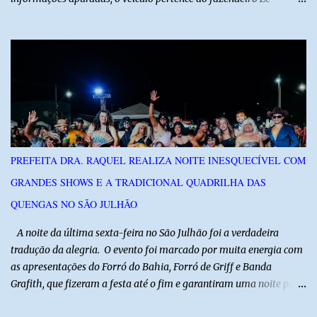
Dequias. A vítima teria sido surpreendida por dois homens
armados, que chegaram ao local em uma motocicleta e
anunciaram o assalto no momento em que ela estava em frente à
residência, no Centro da cidade. Ainda conforme relatos de
testemunhas, os suspeitos utilizavam roupas semelhantes a
uniformes de empresa, o que pode ter ajudado a não despertar
suspeitas antes da abordagem. Após a ação criminosa, a dupla
fugiu levando a caminhonete em direção ainda desconhecida. A
Polícia Militar foi acionada logo após o crime e realiza diligências
PREFEITA DRA. RAQUEL REALIZA NOITE INESQUECÍVEL COM
na região na tentativa de localizar o veículo e identificar os
GRANDES SHOWS E A TRADICIONAL QUADRILHA DAS
autores do assalto. Qualquer informação que possa ajudar na
localização da caminhonete ou na identificação dos suspeitos pode
QUENGAS NO SÃO JULHÃO
ser repassad...
​ A noite da última sexta-feira no São Julhão foi a verdadeira
tradução da alegria. O evento foi marcado por muita energia com
as apresentações do Forró do Bahia, Forró de Griff e Banda
Grafith, que fizeram a festa até o fim e garantiram uma noite para
ficar na memória de todos. ​E foi com a irreverência que só o São