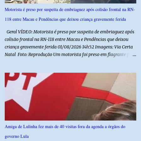
e debater o seu conteúdo. De acordo com o vereador, a Secretaria
Motorista é preso por suspeita de embriaguez após colisão frontal na RN-
Municipal de Educação poderá expedir normas complementares
118 entre Macau e Pendências que deixou criança gravemente ferida
necessárias ao cumprimento da lei.
Geral VÍDEO: Motorista é preso por suspeita de embriaguez após
colisão frontal na RN-118 entre Macau e Pendências que deixou
criança gravemente ferida 01/08/2026 14h52 Imagens: Via Certa
Natal Foto: Reprodução Um motorista foi preso em flagrante por
suspeita de dirigir embriagado após um acidente que deixou uma
criança de 11 anos gravemente ferida na manhã deste sábado (1º),
na RN-118, entre Macau e Pendências. Segundo a Polícia Militar,
dois carros que seguiam em sentidos opostos bateram de frente.
Um dos condutores apresentava sinais de embriaguez, foi levado
ao Hospital Regional Tarcísio Maia, em Mossoró, e autuado em
flagrante. O exame pericial para confirmar a presença de álcool no
organismo está em andamento. No outro veículo estavam
funcionários da Caern que seguiam para uma partida de futebol. O
Amiga de Lulinha fez mais de 40 visitas fora da agenda a órgãos do
motorista e uma mulher sofreram ferimentos leves. A criança, que
governo Lula
estava no carro com o grupo, ficou gravemente ferida, precisou ser