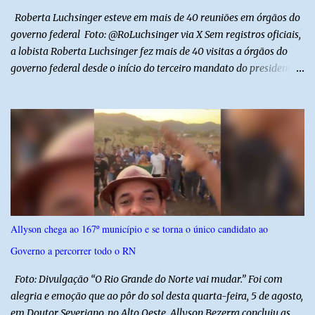
entubada e foi transferida de helicóptero...
Roberta Luchsinger esteve em mais de 40 reuniões em órgãos do
governo federal Foto: @RoLuchsinger via X Sem registros oficiais,
a lobista Roberta Luchsinger fez mais de 40 visitas a órgãos do
governo federal desde o início do terceiro mandato do presidente
Luiz Inácio Lula da Silva, em janeiro de 2023. Por lei, reuniões com
autoridades precisam ser informadas nas agendas dos agentes
públicos que participam dos encontros. Em duas oportunidades, a
lobista esteve no Palácio do Planalto e no gabinete do ministro do
Desenvolvimento Social, Wellington Dias, acompanhada do então
sócio de Lulinha. Os encontros não foram registrados nas agendas
oficiais. Fábio Luís é alvo de inquérito aberto nesta quinta-feira,
30, a pedido da PF, que apura se ele utilizou a influência do pai
para defender interesses empresariais com a administração
Allyson chega ao 167º município e se torna o único candidato ao
pública. Segundo a Polícia Federal, a atuação dele contou com a
Governo a percorrer todo o RN
ajuda de Luchsinger e se concentrou no Ministério da Saúde e no
gabinete da Presidência....
Foto: Divulgação “O Rio Grande do Norte vai mudar.” Foi com
alegria e emoção que ao pôr do sol desta quarta-feira, 5 de agosto,
em Doutor Severiano, no Alto Oeste, Allyson Bezerra concluiu as