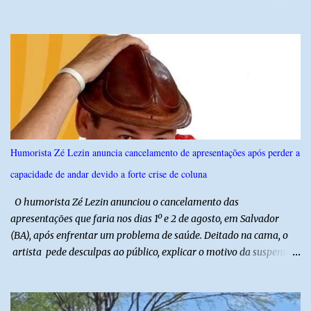
profissionais do agronegócio, com palestras de especialistas,
visitas técnicas a campo e uma ampla exposição de empresas,
instituições e tecnologias voltadas ao setor. Além das atividades
técnicas, a feira contará com programação cultural. No dia 20 de
agosto, o público poderá prestigiar o show de humor com Mução,
seguido de apresentação musical de Vê Barreto. A Frut & Tec
reforça a importância do Distrito de Irrigação do Baixo Açu como
referência na fruticultura irrigada, promovendo conhecimento,
inovação e oportunidades para o desenvolvimento do agronegócio
Humorista Zé Lezin anuncia cancelamento de apresentações após perder a
potiguar. @associacaodiba
capacidade de andar devido a forte crise de coluna
O humorista Zé Lezin anunciou o cancelamento das
apresentações que faria nos dias 1º e 2 de agosto, em Salvador
(BA), após enfrentar um problema de saúde. Deitado na cama, o
artista pede desculpas ao público, explicar o motivo da suspensão
dos espetáculos e agradece pela compreensão. Segundo Zé Lezin,
uma forte crise na coluna comprometeu sua mobilidade e tornou
impossível viajar e subir ao palco. O comediante contou que