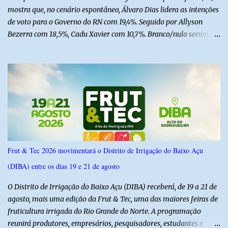
mostra que, no cenário espontâneo, Álvaro Dias lidera as intenções
de voto para o Governo do RN com 19,4%. Seguido por Allyson
Bezerra com 18,5%, Cadu Xavier com 10,7%. Branco/nulo somaram
6,4% e outros 43,8% não souberam responder. A pesquisa
IPSsensus ouviu 1.500 eleitores em todas as regiões do Rio Grande
do Norte entre os dias 18 e 22 de junho de 2026. O levantamento
possui margem de erro de 2,5 pontos percentuais e nível de
confiança de 95%. Registro no TSE: RN-09520/2026
Frut & Tec 2026 movimentará o Distrito de Irrigação do Baixo Açu
(DIBA) entre os dias 19 e 21 de agosto
O Distrito de Irrigação do Baixo Açu (DIBA) receberá, de 19 a 21 de
agosto, mais uma edição da Frut & Tec, uma das maiores feiras de
fruticultura irrigada do Rio Grande do Norte. A programação
reunirá produtores, empresários, pesquisadores, estudantes e