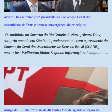
suspeitas antes da abordagem. Após a ação criminosa, a dupla
fugiu levando a caminhonete em direção ainda desconhecida. A
Polícia Militar foi acionada logo após o crime e realiza diligências
Álvaro Dias se reúne com presidente da Convenção Geral das
na região na tentativa de localizar o veículo e identificar os
Assembleias de Deus e destaca convergência de princípios
autores do assalto. Qualquer informação que possa ajudar na
localização da caminhonete ou na identificação dos suspeitos pode
O candidato ao Governo do Rio Grande do Norte, Álvaro Dias,
ser repassad...
cumpriu agenda em São Paulo, onde se reuniu com o presidente da
Convenção Geral das Assembleias de Deus no Brasil (CGADB),
pastor José Wellington Júnior. Segundo informações divulgadas
pela campanha, o encontro foi marcado por uma conversa sobre
princípios cristãos, valores familiares e os desafios do cenário
político nacional e estadual. De acordo com a campanha de Álvaro
Dias, o pastor José Wellington Júnior manifestou apoio à
candidatura e ressaltou a importância da participação dos cristãos
no processo democrático, defendendo a valorização de princípios
como a defesa da família, o combate à corrupção, o
enfrentamento às drogas e a proteção da vida. Ainda segundo a
campanha, o líder religioso afirmou que levará sua orientação às
Amiga de Lulinha fez mais de 40 visitas fora da agenda a órgãos do