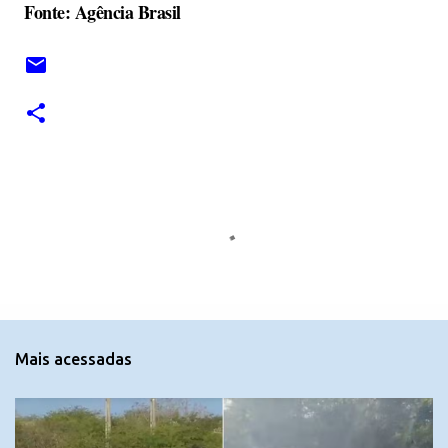
Fonte: Agência Brasil
C
o
m
e
n
t
Mais acessadas
á
r
i