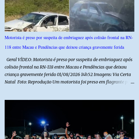
o
s
Motorista é preso por suspeita de embriaguez após colisão frontal na RN-
118 entre Macau e Pendências que deixou criança gravemente ferida
Geral VÍDEO: Motorista é preso por suspeita de embriaguez após
colisão frontal na RN-118 entre Macau e Pendências que deixou
criança gravemente ferida 01/08/2026 14h52 Imagens: Via Certa
Natal Foto: Reprodução Um motorista foi preso em flagrante por
suspeita de dirigir embriagado após um acidente que deixou uma
criança de 11 anos gravemente ferida na manhã deste sábado (1º),
na RN-118, entre Macau e Pendências. Segundo a Polícia Militar,
dois carros que seguiam em sentidos opostos bateram de frente.
Um dos condutores apresentava sinais de embriaguez, foi levado
ao Hospital Regional Tarcísio Maia, em Mossoró, e autuado em
flagrante. O exame pericial para confirmar a presença de álcool no