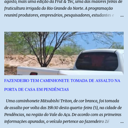
agosto, mais uma edição da Frut & Tec, uma das maiores feiras de
fruticultura irrigada do Rio Grande do Norte. A programação
reunirá produtores, empresários, pesquisadores, estudantes e
profissionais do agronegócio, com palestras de especialistas,
visitas técnicas a campo e uma ampla exposição de empresas,
instituições e tecnologias voltadas ao setor. Além das atividades
técnicas, a feira contará com programação cultural. No dia 20 de
agosto, o público poderá prestigiar o show de humor com Mução,
seguido de apresentação musical de Vê Barreto. A Frut & Tec
reforça a importância do Distrito de Irrigação do Baixo Açu como
referência na fruticultura irrigada, promovendo conhecimento,
inovação e oportunidades para o desenvolvimento do agronegócio
FAZENDEIRO TEM CAMINHONETE TOMADA DE ASSALTO NA
potiguar. @associacaodiba
PORTA DE CASA EM PENDÊNCIAS
Uma caminhonete Mitsubishi Triton, de cor branca, foi tomada
de assalto por volta das 19h30 desta quarta-feira (5), na cidade de
Pendências, na região do Vale do Açu. De acordo com as primeiras
informações apuradas, o veículo pertence ao fazendeiro Zé