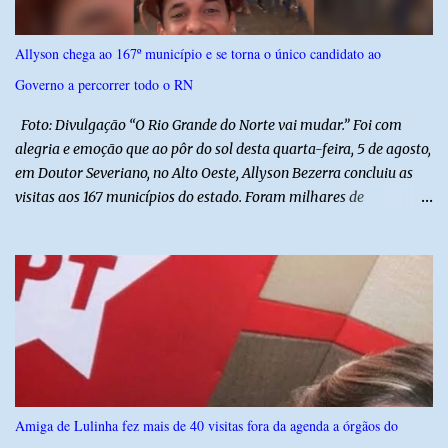
efetivos da Polícia Militar do Rio Grande do Norte, da Polícia Civil
do Rio Grande do Norte e da Polícia Militar do Ceará, reforçando a
Allyson chega ao 167º município e se torna o único candidato ao
atuação integrada entre as forças de segurança e intensificando o
Governo a percorrer todo o RN
combate à criminalidade nas áreas de fronteira interestadual. As
ações também contemplam os...
Foto: Divulgação “O Rio Grande do Norte vai mudar.” Foi com
alegria e emoção que ao pôr do sol desta quarta-feira, 5 de agosto,
em Doutor Severiano, no Alto Oeste, Allyson Bezerra concluiu as
visitas aos 167 municípios do estado. Foram milhares de
quilômetros percorridos e incontáveis encontros com pessoas que
revelam a verdadeira força do Rio Grande do Norte. O candidato a
Governador Allyson Bezerra concluiu as agendas do 167 Razões RN
após visitar todas as cidades potiguares, dos pequenos municípios
aos maiores centros do estado. A caminhada começou em 29 de
março pelo município de Touros, Marco Zero da BR-101 e foi
concluída nesta quarta-feira depois de 129 dias entre a primeira e
a última visita. Os registros estão sendo publicados no perfil do
Instagram @167RazoesRN Ao longo do percurso, Allyson conheceu
Amiga de Lulinha fez mais de 40 visitas fora da agenda a órgãos do
de perto as potencialidades, as belezas, a cultura e a força do povo,