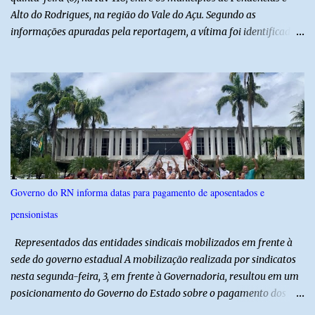
Alto do Rodrigues, na região do Vale do Açu. Segundo as
informações apuradas pela reportagem, a vítima foi identificada
como Jailson Silva, natural de Macau. Ele conduzia uma
motocicleta e seguia em direção ao seu município de origem
quando, ao passar por uma curva, perdeu o controle do veículo e
acabou colidindo frontalmente com um caminhão pertencente à
empresa CLC. Com a violência do impacto, o motociclista morreu
ainda no local. A ambulância do Hospital de Alto do Rodrigues foi
acionada para prestar socorro, porém, ao chegar, a equipe
constatou que a vítima já estava sem sinais vitais. A força da
colisão foi tão intensa que diversas peças da motocicleta ficaram
Governo do RN informa datas para pagamento de aposentados e
espalhadas pela rodovia, evidenciando a gravidade do acidente. A
pensionistas
Polícia Militar realizou o isolamento da área para garantir a
preservação da cena, enquanto aguardava a chegada da Polícia
Representados das entidades sindicais mobilizados em frente à
Ci...
sede do governo estadual A mobilização realizada por sindicatos
nesta segunda-feira, 3, em frente à Governadoria, resultou em um
posicionamento do Governo do Estado sobre o pagamento dos
aposentados e pensionistas. Após a pressão das entidades, a