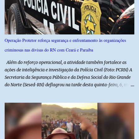
definido pela Secretaria Municipal de Educação do município. É
previsto também que as escolas da rede de ensino público
municipal deverão promover a discussão das letras do Hino
Nacional Brasileiro de modo a estimular os estudantes interpretar
e debater o seu conteúdo. De acordo com o vereador, a Secretaria
Operação Protetor reforça segurança e enfrentamento às organizações
Municipal de Educação poderá expedir normas complementares
criminosas nas divisas do RN com Ceará e Paraíba
necessárias ao cumprimento da lei.
Além do reforço operacional, a atividade também fortalece as
ações de inteligência e investigação da Polícia Civil (Foto: PCRN) A
Secretaria da Segurança Pública e da Defesa Social do Rio Grande
do Norte (Sesed-RN) deflagrou na tarde desta quinta-feira, 6, mais
uma atividade da Operação P.R.O.T.E.T.O.R. (ou Operação Protetor)
– Divisas e Fronteiras, ação integrada voltada ao fortalecimento
da segurança pública para o enfrentamento de organizações
criminosas nos municípios localizados nas divisas do Rio Grande
do Norte com os estados do Ceará e da Paraíba. A mobilização,
com concentração e saída de equipes policiais, ocorreu às 16h, no
município de Baraúna, no Oeste potiguar. A operação reúne