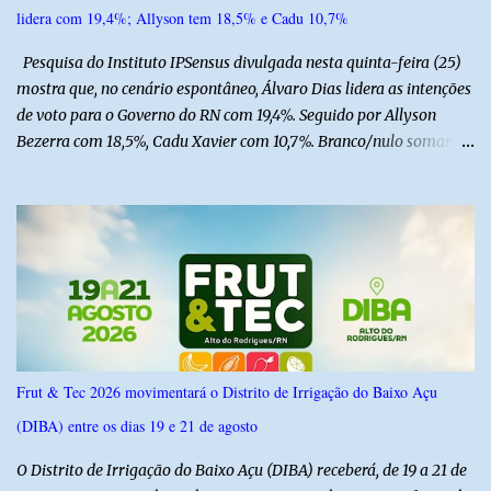
lidera com 19,4%; Allyson tem 18,5% e Cadu 10,7%
Pesquisa do Instituto IPSensus divulgada nesta quinta-feira (25)
mostra que, no cenário espontâneo, Álvaro Dias lidera as intenções
de voto para o Governo do RN com 19,4%. Seguido por Allyson
Bezerra com 18,5%, Cadu Xavier com 10,7%. Branco/nulo somaram
6,4% e outros 43,8% não souberam responder. A pesquisa
IPSsensus ouviu 1.500 eleitores em todas as regiões do Rio Grande
do Norte entre os dias 18 e 22 de junho de 2026. O levantamento
possui margem de erro de 2,5 pontos percentuais e nível de
confiança de 95%. Registro no TSE: RN-09520/2026
Frut & Tec 2026 movimentará o Distrito de Irrigação do Baixo Açu
(DIBA) entre os dias 19 e 21 de agosto
O Distrito de Irrigação do Baixo Açu (DIBA) receberá, de 19 a 21 de