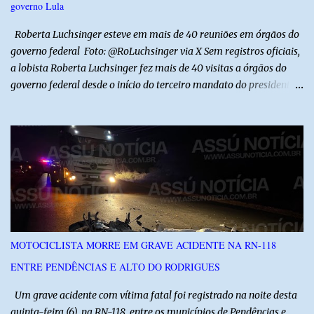
governo Lula
mas também ouviu os dramas e as necessidades enfrentadas pelas
famílias em cada região. A iniciativa pe...
Roberta Luchsinger esteve em mais de 40 reuniões em órgãos do
governo federal Foto: @RoLuchsinger via X Sem registros oficiais,
a lobista Roberta Luchsinger fez mais de 40 visitas a órgãos do
governo federal desde o início do terceiro mandato do presidente
Luiz Inácio Lula da Silva, em janeiro de 2023. Por lei, reuniões com
autoridades precisam ser informadas nas agendas dos agentes
públicos que participam dos encontros. Em duas oportunidades, a
lobista esteve no Palácio do Planalto e no gabinete do ministro do
Desenvolvimento Social, Wellington Dias, acompanhada do então
sócio de Lulinha. Os encontros não foram registrados nas agendas
oficiais. Fábio Luís é alvo de inquérito aberto nesta quinta-feira,
30, a pedido da PF, que apura se ele utilizou a influência do pai
para defender interesses empresariais com a administração
MOTOCICLISTA MORRE EM GRAVE ACIDENTE NA RN-118
pública. Segundo a Polícia Federal, a atuação dele contou com a
ENTRE PENDÊNCIAS E ALTO DO RODRIGUES
ajuda de Luchsinger e se concentrou no Ministério da Saúde e no
gabinete da Presidência....
Um grave acidente com vítima fatal foi registrado na noite desta
quinta-feira (6), na RN-118, entre os municípios de Pendências e