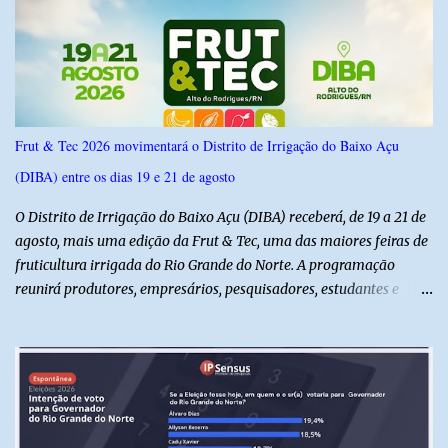
Dias, o pastor José Wellington Júnior manifestou apoio à
candidatura e ressaltou a importância da participação dos cristãos
no processo democrático, defendendo a valorização de princípios
como a defesa da família, o combate à corrupção, o
enfrentamento às drogas e a proteção da vida. Ainda segundo a
campanha, o líder religioso afirmou que levará sua orientação às
Frut & Tec 2026 movimentará o Distrito de Irrigação do Baixo Açu
lideranças da Assembleia de Deus no Rio Grande do Norte. A
(DIBA) entre os dias 19 e 21 de agosto
Assembleia de Deus possui uma das maiores estruturas religiosas
do estado, com cerca de 1.600 igrejas distribuídas pelos municípios
O Distrito de Irrigação do Baixo Açu (DIBA) receberá, de 19 a 21 de
p...
agosto, mais uma edição da Frut & Tec, uma das maiores feiras de
fruticultura irrigada do Rio Grande do Norte. A programação
reunirá produtores, empresários, pesquisadores, estudantes e
profissionais do agronegócio, com palestras de especialistas,
visitas técnicas a campo e uma ampla exposição de empresas,
instituições e tecnologias voltadas ao setor. Além das atividades
técnicas, a feira contará com programação cultural. No dia 20 de
agosto, o público poderá prestigiar o show de humor com Mução,
seguido de apresentação musical de Vê Barreto. A Frut & Tec