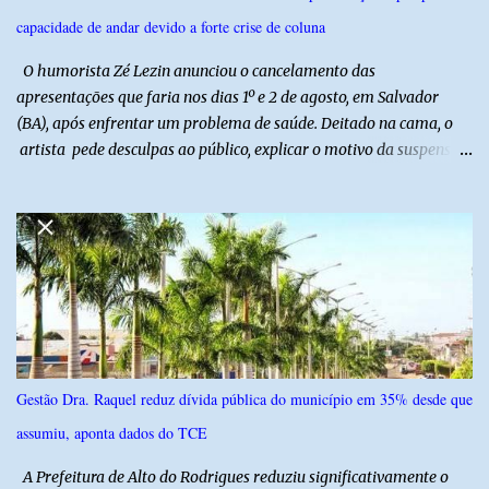
capacidade de andar devido a forte crise de coluna
O humorista Zé Lezin anunciou o cancelamento das
apresentações que faria nos dias 1º e 2 de agosto, em Salvador
(BA), após enfrentar um problema de saúde. Deitado na cama, o
artista pede desculpas ao público, explicar o motivo da suspensão
dos espetáculos e agradece pela compreensão. Segundo Zé Lezin,
uma forte crise na coluna comprometeu sua mobilidade e tornou
impossível viajar e subir ao palco. O comediante contou que
precisou ser levado a um hospital depois de perder a capacidade
de andar normalmente. “Eu não estou conseguindo nem me
levantar direito da cama. É um processo muito dolorido”, relatou o
humorista. Durante o atendimento médico, o humorista foi
diagnosticado com “bico de papagaio” na região da coluna. De
acordo com ele, os laudos médicos já foram encaminhados à
Gestão Dra. Raquel reduz dívida pública do município em 35% desde que
equipe responsável, que acompanha o tratamento. Zé Lezin
assumiu, aponta dados do TCE
afirmou ainda que está passando por um tratamento intenso, com
aplicação de injeções, terapia, repouso e uso de medicamentos. Ele
A Prefeitura de Alto do Rodrigues reduziu significativamente o