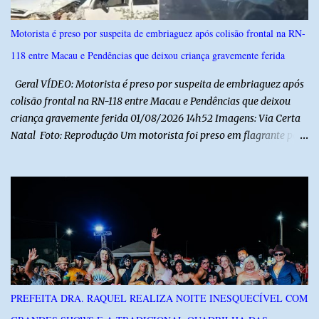
Motorista é preso por suspeita de embriaguez após colisão frontal na RN-
118 entre Macau e Pendências que deixou criança gravemente ferida
Geral VÍDEO: Motorista é preso por suspeita de embriaguez após
colisão frontal na RN-118 entre Macau e Pendências que deixou
criança gravemente ferida 01/08/2026 14h52 Imagens: Via Certa
Natal Foto: Reprodução Um motorista foi preso em flagrante por
suspeita de dirigir embriagado após um acidente que deixou uma
criança de 11 anos gravemente ferida na manhã deste sábado (1º),
na RN-118, entre Macau e Pendências. Segundo a Polícia Militar,
dois carros que seguiam em sentidos opostos bateram de frente.
Um dos condutores apresentava sinais de embriaguez, foi levado
ao Hospital Regional Tarcísio Maia, em Mossoró, e autuado em
flagrante. O exame pericial para confirmar a presença de álcool no
organismo está em andamento. No outro veículo estavam
funcionários da Caern que seguiam para uma partida de futebol. O
PREFEITA DRA. RAQUEL REALIZA NOITE INESQUECÍVEL COM
motorista e uma mulher sofreram ferimentos leves. A criança, que