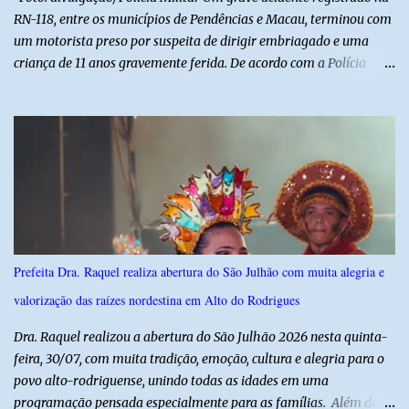
RN-118, entre os municípios de Pendências e Macau, terminou com
um motorista preso por suspeita de dirigir embriagado e uma
criança de 11 anos gravemente ferida. De acordo com a Polícia
Militar, o condutor apresentava evidentes sinais de embriaguez no
momento da ocorrência. Ele foi encaminhado à delegacia, onde foi
autuado em flagrante. O exame pericial para confirmar a
concentração de álcool no organismo ainda está em andamento. A
vítima é um menino de 11 anos, que sofreu ferimentos graves no
acidente. Após os primeiros atendimentos, ele foi entubado e
transferido pelo helicóptero Potiguar 02 para o Hospital
Monsenhor Walfredo Gurgel, em Natal, onde permanece internado
sob cuidados médicos especializados. Segundo informações da
Prefeita Dra. Raquel realiza abertura do São Julhão com muita alegria e
Polícia Militar, a criança é filha de um policial militar. PM reforça
valorização das raízes nordestina em Alto do Rodrigues
alerta sobre álcool e direção Em nota, a Polícia Militar manifestou
solidariedade à vítima e aos familiares e destacou q...
Dra. Raquel realizou a abertura do São Julhão 2026 nesta quinta-
feira, 30/07, com muita tradição, emoção, cultura e alegria para o
povo alto-rodriguense, unindo todas as idades em uma
programação pensada especialmente para as famílias. Além de