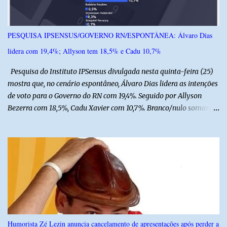
reforça a importância do Distrito de Irrigação do Baixo Açu como
referência na fruticultura irrigada, promovendo conhecimento,
inovação e oportunidades para o desenvolvimento do agronegócio
PESQUISA IPSENSUS/GOVERNO RN/ESPONTÂNEA: Álvaro Dias
potiguar. @associacaodiba
lidera com 19,4%; Allyson tem 18,5% e Cadu 10,7%
Pesquisa do Instituto IPSensus divulgada nesta quinta-feira (25)
mostra que, no cenário espontâneo, Álvaro Dias lidera as intenções
de voto para o Governo do RN com 19,4%. Seguido por Allyson
Bezerra com 18,5%, Cadu Xavier com 10,7%. Branco/nulo somaram
6,4% e outros 43,8% não souberam responder. A pesquisa
IPSsensus ouviu 1.500 eleitores em todas as regiões do Rio Grande
do Norte entre os dias 18 e 22 de junho de 2026. O levantamento
possui margem de erro de 2,5 pontos percentuais e nível de
confiança de 95%. Registro no TSE: RN-09520/2026
Humorista Zé Lezin anuncia cancelamento de apresentações após perder a