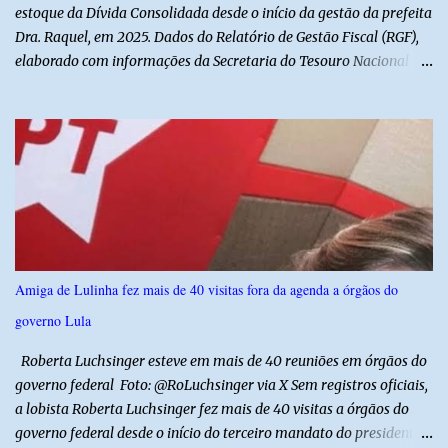
revelou ...
estoque da Dívida Consolidada desde o início da gestão da prefeita
Dra. Raquel, em 2025. Dados do Relatório de Gestão Fiscal (RGF),
elaborado com informações da Secretaria do Tesouro Nacional
(STN), mostram que o município iniciou a atual administração com
uma dívida de R$ 18.940.935,88, registrada no encerramento de
2024. Ao final de 2025, esse passivo já havia caído para R$
13.239.208,81. No primeiro semestre de 2026, o valor voltou a
recuar, chegando a R$ 12.357.336,09. Na comparação entre o
encerramento da gestão anterior e o primeiro semestre de 2026, a
redução foi de R$ 6.583.599,79, equivalente a aproximadamente
34,8% do estoque da dívida. Os números também mostram que o
município conseguiu manter a trajetória de queda durante a atual
Amiga de Lulinha fez mais de 40 visitas fora da agenda a órgãos do
administração. Apenas no primeiro semestre de 2026, a dívida foi
governo Lula
reduzida em R$ 881.872,72 em relação ao saldo do exercício
anterior. O demonstrativo evidencia um movimento de aju...
Roberta Luchsinger esteve em mais de 40 reuniões em órgãos do
governo federal Foto: @RoLuchsinger via X Sem registros oficiais,
a lobista Roberta Luchsinger fez mais de 40 visitas a órgãos do
governo federal desde o início do terceiro mandato do presidente