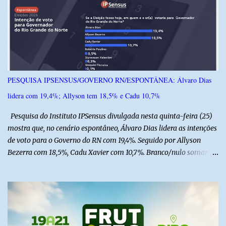
i
o
s
PESQUISA IPSENSUS/GOVERNO RN/ESPONTÂNEA: Álvaro Dias
lidera com 19,4%; Allyson tem 18,5% e Cadu 10,7%
Pesquisa do Instituto IPSensus divulgada nesta quinta-feira (25)
mostra que, no cenário espontâneo, Álvaro Dias lidera as intenções
de voto para o Governo do RN com 19,4%. Seguido por Allyson
Bezerra com 18,5%, Cadu Xavier com 10,7%. Branco/nulo somaram
6,4% e outros 43,8% não souberam responder. A pesquisa
IPSsensus ouviu 1.500 eleitores em todas as regiões do Rio Grande
do Norte entre os dias 18 e 22 de junho de 2026. O levantamento
possui margem de erro de 2,5 pontos percentuais e nível de
confiança de 95%. Registro no TSE: RN-09520/2026