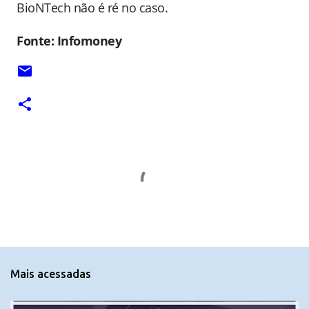
BioNTech não é ré no caso.
Fonte: Infomoney
C
o
m
e
n
t
Mais acessadas
á
r