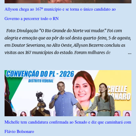
para defender interesses empresariais com a administração
Allyson chega ao 167º município e se torna o único candidato ao
pública. Segundo a Polícia Federal, a atuação dele contou com a
Governo a percorrer todo o RN
ajuda de Luchsinger e se concentrou no Ministério da Saúde e no
gabinete da Presidência....
Foto: Divulgação “O Rio Grande do Norte vai mudar.” Foi com
alegria e emoção que ao pôr do sol desta quarta-feira, 5 de agosto,
em Doutor Severiano, no Alto Oeste, Allyson Bezerra concluiu as
visitas aos 167 municípios do estado. Foram milhares de
quilômetros percorridos e incontáveis encontros com pessoas que
revelam a verdadeira força do Rio Grande do Norte. O candidato a
Governador Allyson Bezerra concluiu as agendas do 167 Razões RN
após visitar todas as cidades potiguares, dos pequenos municípios
aos maiores centros do estado. A caminhada começou em 29 de
março pelo município de Touros, Marco Zero da BR-101 e foi
concluída nesta quarta-feira depois de 129 dias entre a primeira e
a última visita. Os registros estão sendo publicados no perfil do
Instagram @167RazoesRN Ao longo do percurso, Allyson conheceu
Michelle tem candidatura confirmada ao Senado e diz que caminhará com
de perto as potencialidades, as belezas, a cultura e a força do povo,
Flávio Bolsonaro
mas também ouviu os dramas e as necessidades enfrentadas pelas