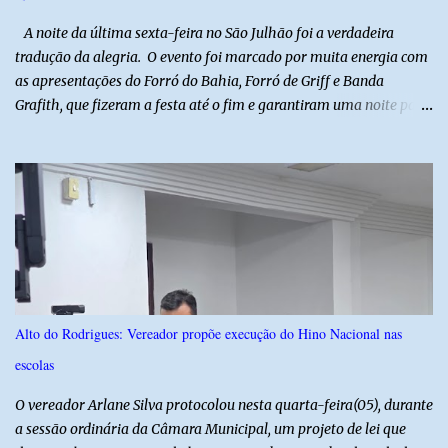
ser repassad...
​ A noite da última sexta-feira no São Julhão foi a verdadeira
tradução da alegria. O evento foi marcado por muita energia com
as apresentações do Forró do Bahia, Forró de Griff e Banda
Grafith, que fizeram a festa até o fim e garantiram uma noite para
ficar na memória de todos. ​E foi com a irreverência que só o São
Julhão tem que a festa ganhou um brilho ainda mais especial. A
tradicional Quadrilha das Quengas tomou conta das ruas do Alto
com muita criatividade, alegria e irreverência, levando o público a
acompanhar cada passo desse grande cortejo que já faz parte da
identidade da festa. Entre risos, tradição e muita animação, a
Quadrilha das Quengas mostrou mais uma vez que cultura
popular também é feita de diversão e de um povo que sabe
celebrar suas raízes. ​O sucesso desta edição reforça o compromisso
Alto do Rodrigues: Vereador propõe execução do Hino Nacional nas
da administração da Prefeita Dra. Raquel com o resgate e a
escolas
valorização das tradições, unindo grandes atrações musicais e
manifestações populares em uma festa segura, org...
O vereador Arlane Silva protocolou nesta quarta-feira(05), durante
a sessão ordinária da Câmara Municipal, um projeto de lei que