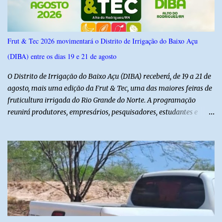
Frut & Tec 2026 movimentará o Distrito de Irrigação do Baixo Açu
(DIBA) entre os dias 19 e 21 de agosto
O Distrito de Irrigação do Baixo Açu (DIBA) receberá, de 19 a 21 de
agosto, mais uma edição da Frut & Tec, uma das maiores feiras de
fruticultura irrigada do Rio Grande do Norte. A programação
reunirá produtores, empresários, pesquisadores, estudantes e
profissionais do agronegócio, com palestras de especialistas,
visitas técnicas a campo e uma ampla exposição de empresas,
instituições e tecnologias voltadas ao setor. Além das atividades
técnicas, a feira contará com programação cultural. No dia 20 de
agosto, o público poderá prestigiar o show de humor com Mução,
seguido de apresentação musical de Vê Barreto. A Frut & Tec
reforça a importância do Distrito de Irrigação do Baixo Açu como
referência na fruticultura irrigada, promovendo conhecimento,
inovação e oportunidades para o desenvolvimento do agronegócio