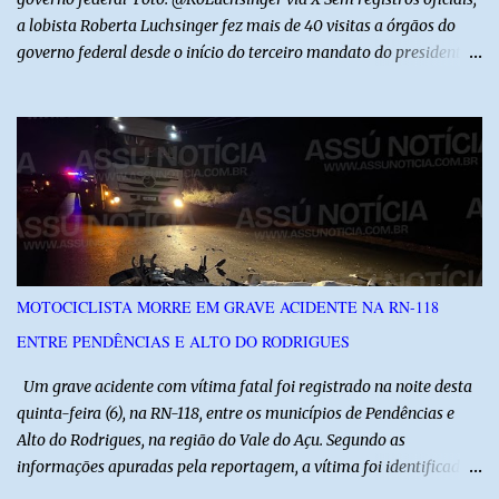
a lobista Roberta Luchsinger fez mais de 40 visitas a órgãos do
governo federal desde o início do terceiro mandato do presidente
Luiz Inácio Lula da Silva, em janeiro de 2023. Por lei, reuniões com
autoridades precisam ser informadas nas agendas dos agentes
públicos que participam dos encontros. Em duas oportunidades, a
lobista esteve no Palácio do Planalto e no gabinete do ministro do
Desenvolvimento Social, Wellington Dias, acompanhada do então
sócio de Lulinha. Os encontros não foram registrados nas agendas
oficiais. Fábio Luís é alvo de inquérito aberto nesta quinta-feira,
30, a pedido da PF, que apura se ele utilizou a influência do pai
para defender interesses empresariais com a administração
MOTOCICLISTA MORRE EM GRAVE ACIDENTE NA RN-118
pública. Segundo a Polícia Federal, a atuação dele contou com a
ENTRE PENDÊNCIAS E ALTO DO RODRIGUES
ajuda de Luchsinger e se concentrou no Ministério da Saúde e no
gabinete da Presidência....
Um grave acidente com vítima fatal foi registrado na noite desta
quinta-feira (6), na RN-118, entre os municípios de Pendências e
Alto do Rodrigues, na região do Vale do Açu. Segundo as
informações apuradas pela reportagem, a vítima foi identificada
como Jailson Silva, natural de Macau. Ele conduzia uma