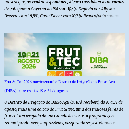
mostra que, no cenário espontâneo, Álvaro Dias lidera as intenções
de voto para o Governo do RN com 19,4%. Seguido por Allyson
Bezerra com 18,5%, Cadu Xavier com 10,7%. Branco/nulo somaram
6,4% e outros 43,8% não souberam responder. A pesquisa
IPSsensus ouviu 1.500 eleitores em todas as regiões do Rio Grande
do Norte entre os dias 18 e 22 de junho de 2026. O levantamento
possui margem de erro de 2,5 pontos percentuais e nível de
confiança de 95%. Registro no TSE: RN-09520/2026
Frut & Tec 2026 movimentará o Distrito de Irrigação do Baixo Açu
(DIBA) entre os dias 19 e 21 de agosto
O Distrito de Irrigação do Baixo Açu (DIBA) receberá, de 19 a 21 de
agosto, mais uma edição da Frut & Tec, uma das maiores feiras de
fruticultura irrigada do Rio Grande do Norte. A programação
reunirá produtores, empresários, pesquisadores, estudantes e