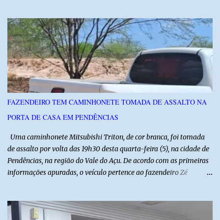
profissionais do agronegócio, com palestras de especialistas,
visitas técnicas a campo e uma ampla exposição de empresas,
instituições e tecnologias voltadas ao setor. Além das atividades
técnicas, a feira contará com programação cultural. No dia 20 de
agosto, o público poderá prestigiar o show de humor com Mução,
seguido de apresentação musical de Vê Barreto. A Frut & Tec
reforça a importância do Distrito de Irrigação do Baixo Açu como
referência na fruticultura irrigada, promovendo conhecimento,
inovação e oportunidades para o desenvolvimento do agronegócio
FAZENDEIRO TEM CAMINHONETE TOMADA DE ASSALTO NA
potiguar. @associacaodiba
PORTA DE CASA EM PENDÊNCIAS
Uma caminhonete Mitsubishi Triton, de cor branca, foi tomada
de assalto por volta das 19h30 desta quarta-feira (5), na cidade de
Pendências, na região do Vale do Açu. De acordo com as primeiras
informações apuradas, o veículo pertence ao fazendeiro Zé
Dequias. A vítima teria sido surpreendida por dois homens
armados, que chegaram ao local em uma motocicleta e
anunciaram o assalto no momento em que ela estava em frente à
residência, no Centro da cidade. Ainda conforme relatos de