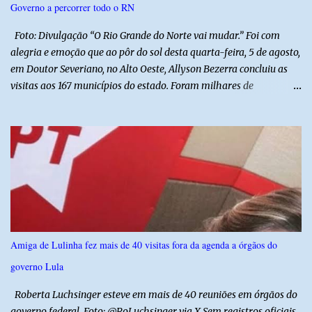
Governo a percorrer todo o RN
combate à criminalidade nas áreas de fronteira interestadual. As
ações também contemplam os...
Foto: Divulgação “O Rio Grande do Norte vai mudar.” Foi com
alegria e emoção que ao pôr do sol desta quarta-feira, 5 de agosto,
em Doutor Severiano, no Alto Oeste, Allyson Bezerra concluiu as
visitas aos 167 municípios do estado. Foram milhares de
quilômetros percorridos e incontáveis encontros com pessoas que
revelam a verdadeira força do Rio Grande do Norte. O candidato a
Governador Allyson Bezerra concluiu as agendas do 167 Razões RN
após visitar todas as cidades potiguares, dos pequenos municípios
aos maiores centros do estado. A caminhada começou em 29 de
março pelo município de Touros, Marco Zero da BR-101 e foi
concluída nesta quarta-feira depois de 129 dias entre a primeira e
a última visita. Os registros estão sendo publicados no perfil do
Instagram @167RazoesRN Ao longo do percurso, Allyson conheceu
Amiga de Lulinha fez mais de 40 visitas fora da agenda a órgãos do
de perto as potencialidades, as belezas, a cultura e a força do povo,
governo Lula
mas também ouviu os dramas e as necessidades enfrentadas pelas
famílias em cada região. A iniciativa pe...
Roberta Luchsinger esteve em mais de 40 reuniões em órgãos do
governo federal Foto: @RoLuchsinger via X Sem registros oficiais,