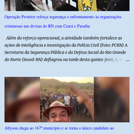
Nacional Brasileiro de modo a estimular os estudantes interpretar
e debater o seu conteúdo. De acordo com o vereador, a Secretaria
Operação Protetor reforça segurança e enfrentamento às organizações
Municipal de Educação poderá expedir normas complementares
criminosas nas divisas do RN com Ceará e Paraíba
necessárias ao cumprimento da lei.
Além do reforço operacional, a atividade também fortalece as
ações de inteligência e investigação da Polícia Civil (Foto: PCRN) A
Secretaria da Segurança Pública e da Defesa Social do Rio Grande
do Norte (Sesed-RN) deflagrou na tarde desta quinta-feira, 6, mais
uma atividade da Operação P.R.O.T.E.T.O.R. (ou Operação Protetor)
– Divisas e Fronteiras, ação integrada voltada ao fortalecimento
da segurança pública para o enfrentamento de organizações
criminosas nos municípios localizados nas divisas do Rio Grande
do Norte com os estados do Ceará e da Paraíba. A mobilização,
com concentração e saída de equipes policiais, ocorreu às 16h, no
município de Baraúna, no Oeste potiguar. A operação reúne
efetivos da Polícia Militar do Rio Grande do Norte, da Polícia Civil
do Rio Grande do Norte e da Polícia Militar do Ceará, reforçando a
Allyson chega ao 167º município e se torna o único candidato ao
atuação integrada entre as forças de segurança e intensificando o