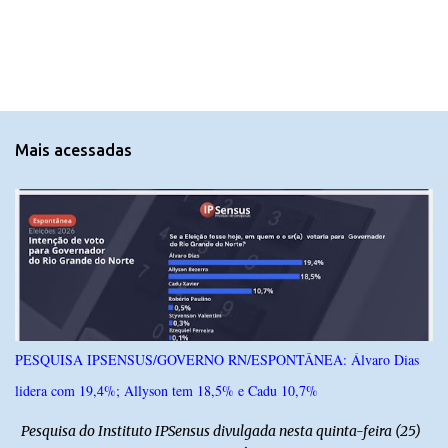
o
m
e
n
t
Mais acessadas
á
r
i
o
s
PESQUISA IPSENSUS/GOVERNO RN/ESPONTÂNEA: Álvaro Dias
lidera com 19,4%; Allyson tem 18,5% e Cadu 10,7%
Pesquisa do Instituto IPSensus divulgada nesta quinta-feira (25)