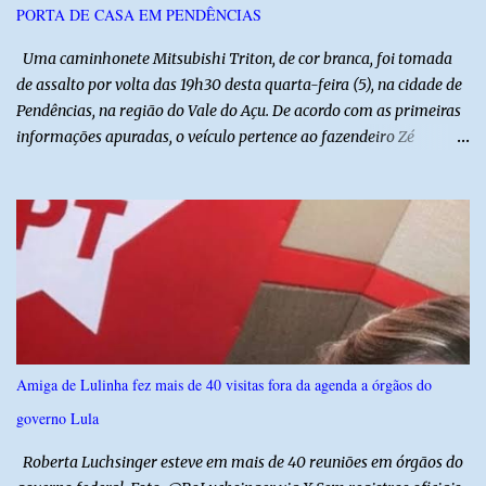
PORTA DE CASA EM PENDÊNCIAS
Assembleia de Deus possui uma das maiores estruturas religiosas
do estado, com cerca de 1.600 igrejas distribuídas pelos municípios
Uma caminhonete Mitsubishi Triton, de cor branca, foi tomada
p...
de assalto por volta das 19h30 desta quarta-feira (5), na cidade de
Pendências, na região do Vale do Açu. De acordo com as primeiras
informações apuradas, o veículo pertence ao fazendeiro Zé
Dequias. A vítima teria sido surpreendida por dois homens
armados, que chegaram ao local em uma motocicleta e
anunciaram o assalto no momento em que ela estava em frente à
residência, no Centro da cidade. Ainda conforme relatos de
testemunhas, os suspeitos utilizavam roupas semelhantes a
uniformes de empresa, o que pode ter ajudado a não despertar
suspeitas antes da abordagem. Após a ação criminosa, a dupla
fugiu levando a caminhonete em direção ainda desconhecida. A
Polícia Militar foi acionada logo após o crime e realiza diligências
Amiga de Lulinha fez mais de 40 visitas fora da agenda a órgãos do
na região na tentativa de localizar o veículo e identificar os
governo Lula
autores do assalto. Qualquer informação que possa ajudar na
localização da caminhonete ou na identificação dos suspeitos pode
Roberta Luchsinger esteve em mais de 40 reuniões em órgãos do
ser repassad...