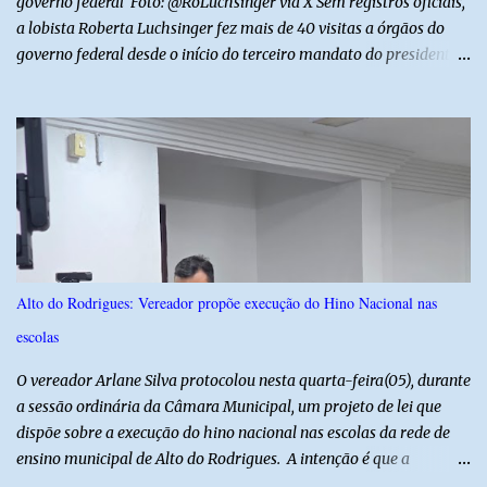
governo federal Foto: @RoLuchsinger via X Sem registros oficiais,
a lobista Roberta Luchsinger fez mais de 40 visitas a órgãos do
governo federal desde o início do terceiro mandato do presidente
Luiz Inácio Lula da Silva, em janeiro de 2023. Por lei, reuniões com
autoridades precisam ser informadas nas agendas dos agentes
públicos que participam dos encontros. Em duas oportunidades, a
lobista esteve no Palácio do Planalto e no gabinete do ministro do
Desenvolvimento Social, Wellington Dias, acompanhada do então
sócio de Lulinha. Os encontros não foram registrados nas agendas
oficiais. Fábio Luís é alvo de inquérito aberto nesta quinta-feira,
30, a pedido da PF, que apura se ele utilizou a influência do pai
para defender interesses empresariais com a administração
Alto do Rodrigues: Vereador propõe execução do Hino Nacional nas
pública. Segundo a Polícia Federal, a atuação dele contou com a
escolas
ajuda de Luchsinger e se concentrou no Ministério da Saúde e no
gabinete da Presidência....
O vereador Arlane Silva protocolou nesta quarta-feira(05), durante
a sessão ordinária da Câmara Municipal, um projeto de lei que
dispõe sobre a execução do hino nacional nas escolas da rede de
ensino municipal de Alto do Rodrigues. A intenção é que a
execução do hino nas escolas seja como instrumento de