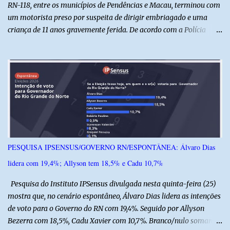
RN-118, entre os municípios de Pendências e Macau, terminou com
um motorista preso por suspeita de dirigir embriagado e uma
criança de 11 anos gravemente ferida. De acordo com a Polícia
Militar, o condutor apresentava evidentes sinais de embriaguez no
momento da ocorrência. Ele foi encaminhado à delegacia, onde foi
autuado em flagrante. O exame pericial para confirmar a
concentração de álcool no organismo ainda está em andamento. A
vítima é um menino de 11 anos, que sofreu ferimentos graves no
acidente. Após os primeiros atendimentos, ele foi entubado e
transferido pelo helicóptero Potiguar 02 para o Hospital
Monsenhor Walfredo Gurgel, em Natal, onde permanece internado
sob cuidados médicos especializados. Segundo informações da
PESQUISA IPSENSUS/GOVERNO RN/ESPONTÂNEA: Álvaro Dias
Polícia Militar, a criança é filha de um policial militar. PM reforça
lidera com 19,4%; Allyson tem 18,5% e Cadu 10,7%
alerta sobre álcool e direção Em nota, a Polícia Militar manifestou
solidariedade à vítima e aos familiares e destacou q...
Pesquisa do Instituto IPSensus divulgada nesta quinta-feira (25)
mostra que, no cenário espontâneo, Álvaro Dias lidera as intenções
de voto para o Governo do RN com 19,4%. Seguido por Allyson
Bezerra com 18,5%, Cadu Xavier com 10,7%. Branco/nulo somaram