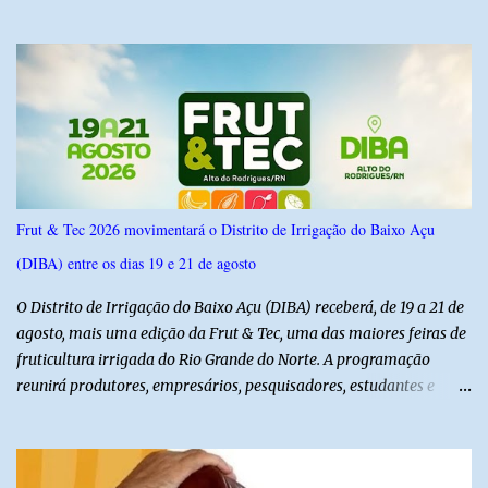
6,4% e outros 43,8% não souberam responder. A pesquisa
IPSsensus ouviu 1.500 eleitores em todas as regiões do Rio Grande
do Norte entre os dias 18 e 22 de junho de 2026. O levantamento
possui margem de erro de 2,5 pontos percentuais e nível de
confiança de 95%. Registro no TSE: RN-09520/2026
Frut & Tec 2026 movimentará o Distrito de Irrigação do Baixo Açu
(DIBA) entre os dias 19 e 21 de agosto
O Distrito de Irrigação do Baixo Açu (DIBA) receberá, de 19 a 21 de
agosto, mais uma edição da Frut & Tec, uma das maiores feiras de
fruticultura irrigada do Rio Grande do Norte. A programação
reunirá produtores, empresários, pesquisadores, estudantes e
profissionais do agronegócio, com palestras de especialistas,
visitas técnicas a campo e uma ampla exposição de empresas,
instituições e tecnologias voltadas ao setor. Além das atividades