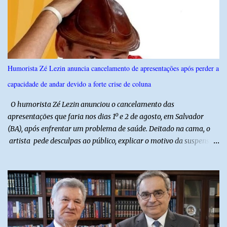
técnicas, a feira contará com programação cultural. No dia 20 de
agosto, o público poderá prestigiar o show de humor com Mução,
seguido de apresentação musical de Vê Barreto. A Frut & Tec
reforça a importância do Distrito de Irrigação do Baixo Açu como
referência na fruticultura irrigada, promovendo conhecimento,
inovação e oportunidades para o desenvolvimento do agronegócio
Humorista Zé Lezin anuncia cancelamento de apresentações após perder a
potiguar. @associacaodiba
capacidade de andar devido a forte crise de coluna
O humorista Zé Lezin anunciou o cancelamento das
apresentações que faria nos dias 1º e 2 de agosto, em Salvador
(BA), após enfrentar um problema de saúde. Deitado na cama, o
artista pede desculpas ao público, explicar o motivo da suspensão
dos espetáculos e agradece pela compreensão. Segundo Zé Lezin,
uma forte crise na coluna comprometeu sua mobilidade e tornou
impossível viajar e subir ao palco. O comediante contou que
precisou ser levado a um hospital depois de perder a capacidade
de andar normalmente. “Eu não estou conseguindo nem me
levantar direito da cama. É um processo muito dolorido”, relatou o
humorista. Durante o atendimento médico, o humorista foi