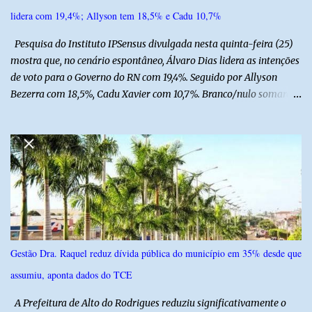
equipe responsável, que acompanha o tratamento. Zé Lezin
lidera com 19,4%; Allyson tem 18,5% e Cadu 10,7%
afirmou ainda que está passando por um tratamento intenso, com
aplicação de injeções, terapia, repouso e uso de medicamentos. Ele
Pesquisa do Instituto IPSensus divulgada nesta quinta-feira (25)
revelou ...
mostra que, no cenário espontâneo, Álvaro Dias lidera as intenções
de voto para o Governo do RN com 19,4%. Seguido por Allyson
Bezerra com 18,5%, Cadu Xavier com 10,7%. Branco/nulo somaram
6,4% e outros 43,8% não souberam responder. A pesquisa
IPSsensus ouviu 1.500 eleitores em todas as regiões do Rio Grande
do Norte entre os dias 18 e 22 de junho de 2026. O levantamento
possui margem de erro de 2,5 pontos percentuais e nível de
confiança de 95%. Registro no TSE: RN-09520/2026
Gestão Dra. Raquel reduz dívida pública do município em 35% desde que
assumiu, aponta dados do TCE
A Prefeitura de Alto do Rodrigues reduziu significativamente o