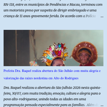
RN-118, entre os municípios de Pendências e Macau, terminou com
um motorista preso por suspeita de dirigir embriagado e uma
criança de 11 anos gravemente ferida. De acordo com a Polícia
Militar, o condutor apresentava evidentes sinais de embriaguez no
momento da ocorrência. Ele foi encaminhado à delegacia, onde foi
autuado em flagrante. O exame pericial para confirmar a
concentração de álcool no organismo ainda está em andamento. A
vítima é um menino de 11 anos, que sofreu ferimentos graves no
acidente. Após os primeiros atendimentos, ele foi entubado e
transferido pelo helicóptero Potiguar 02 para o Hospital
Monsenhor Walfredo Gurgel, em Natal, onde permanece internado
sob cuidados médicos especializados. Segundo informações da
Prefeita Dra. Raquel realiza abertura do São Julhão com muita alegria e
Polícia Militar, a criança é filha de um policial militar. PM reforça
valorização das raízes nordestina em Alto do Rodrigues
alerta sobre álcool e direção Em nota, a Polícia Militar manifestou
solidariedade à vítima e aos familiares e destacou q...
Dra. Raquel realizou a abertura do São Julhão 2026 nesta quinta-
feira, 30/07, com muita tradição, emoção, cultura e alegria para o
povo alto-rodriguense, unindo todas as idades em uma
programação pensada especialmente para as famílias. Além de