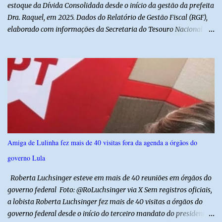
estoque da Dívida Consolidada desde o início da gestão da prefeita
Dra. Raquel, em 2025. Dados do Relatório de Gestão Fiscal (RGF),
elaborado com informações da Secretaria do Tesouro Nacional
(STN), mostram que o município iniciou a atual administração com
uma dívida de R$ 18.940.935,88, registrada no encerramento de
2024. Ao final de 2025, esse passivo já havia caído para R$
13.239.208,81. No primeiro semestre de 2026, o valor voltou a
recuar, chegando a R$ 12.357.336,09. Na comparação entre o
encerramento da gestão anterior e o primeiro semestre de 2026, a
redução foi de R$ 6.583.599,79, equivalente a aproximadamente
34,8% do estoque da dívida. Os números também mostram que o
município conseguiu manter a trajetória de queda durante a atual
Amiga de Lulinha fez mais de 40 visitas fora da agenda a órgãos do
administração. Apenas no primeiro semestre de 2026, a dívida foi
governo Lula
reduzida em R$ 881.872,72 em relação ao saldo do exercício
anterior. O demonstrativo evidencia um movimento de aju...
Roberta Luchsinger esteve em mais de 40 reuniões em órgãos do
governo federal Foto: @RoLuchsinger via X Sem registros oficiais,
a lobista Roberta Luchsinger fez mais de 40 visitas a órgãos do
governo federal desde o início do terceiro mandato do presidente