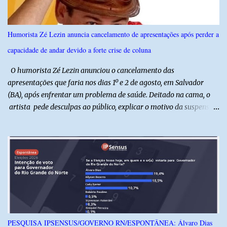
reforça a importância do Distrito de Irrigação do Baixo Açu como
referência na fruticultura irrigada, promovendo conhecimento,
inovação e oportunidades para o desenvolvimento do agronegócio
Humorista Zé Lezin anuncia cancelamento de apresentações após perder a
potiguar. @associacaodiba
capacidade de andar devido a forte crise de coluna
O humorista Zé Lezin anunciou o cancelamento das
apresentações que faria nos dias 1º e 2 de agosto, em Salvador
(BA), após enfrentar um problema de saúde. Deitado na cama, o
artista pede desculpas ao público, explicar o motivo da suspensão
dos espetáculos e agradece pela compreensão. Segundo Zé Lezin,
uma forte crise na coluna comprometeu sua mobilidade e tornou
impossível viajar e subir ao palco. O comediante contou que
precisou ser levado a um hospital depois de perder a capacidade
de andar normalmente. “Eu não estou conseguindo nem me
levantar direito da cama. É um processo muito dolorido”, relatou o
humorista. Durante o atendimento médico, o humorista foi
diagnosticado com “bico de papagaio” na região da coluna. De
acordo com ele, os laudos médicos já foram encaminhados à
PESQUISA IPSENSUS/GOVERNO RN/ESPONTÂNEA: Álvaro Dias