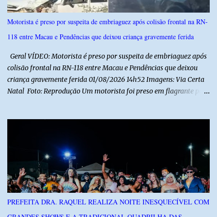
Motorista é preso por suspeita de embriaguez após colisão frontal na RN-
118 entre Macau e Pendências que deixou criança gravemente ferida
Geral VÍDEO: Motorista é preso por suspeita de embriaguez após
colisão frontal na RN-118 entre Macau e Pendências que deixou
criança gravemente ferida 01/08/2026 14h52 Imagens: Via Certa
Natal Foto: Reprodução Um motorista foi preso em flagrante por
suspeita de dirigir embriagado após um acidente que deixou uma
criança de 11 anos gravemente ferida na manhã deste sábado (1º),
na RN-118, entre Macau e Pendências. Segundo a Polícia Militar,
dois carros que seguiam em sentidos opostos bateram de frente.
Um dos condutores apresentava sinais de embriaguez, foi levado
ao Hospital Regional Tarcísio Maia, em Mossoró, e autuado em
flagrante. O exame pericial para confirmar a presença de álcool no
organismo está em andamento. No outro veículo estavam
funcionários da Caern que seguiam para uma partida de futebol. O
PREFEITA DRA. RAQUEL REALIZA NOITE INESQUECÍVEL COM
motorista e uma mulher sofreram ferimentos leves. A criança, que
GRANDES SHOWS E A TRADICIONAL QUADRILHA DAS