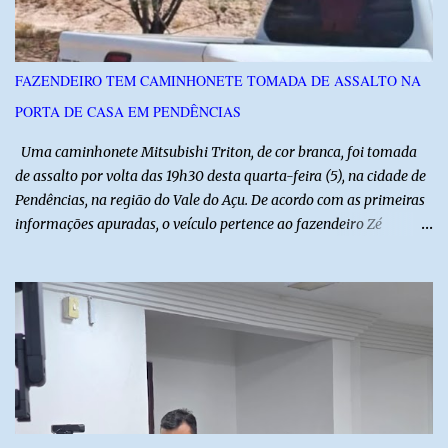
reforça a importância do Distrito de Irrigação do Baixo Açu como
referência na fruticultura irrigada, promovendo conhecimento,
inovação e oportunidades para o desenvolvimento do agronegócio
FAZENDEIRO TEM CAMINHONETE TOMADA DE ASSALTO NA
potiguar. @associacaodiba
PORTA DE CASA EM PENDÊNCIAS
Uma caminhonete Mitsubishi Triton, de cor branca, foi tomada
de assalto por volta das 19h30 desta quarta-feira (5), na cidade de
Pendências, na região do Vale do Açu. De acordo com as primeiras
informações apuradas, o veículo pertence ao fazendeiro Zé
Dequias. A vítima teria sido surpreendida por dois homens
armados, que chegaram ao local em uma motocicleta e
anunciaram o assalto no momento em que ela estava em frente à
residência, no Centro da cidade. Ainda conforme relatos de
testemunhas, os suspeitos utilizavam roupas semelhantes a
uniformes de empresa, o que pode ter ajudado a não despertar
suspeitas antes da abordagem. Após a ação criminosa, a dupla
fugiu levando a caminhonete em direção ainda desconhecida. A
Polícia Militar foi acionada logo após o crime e realiza diligências