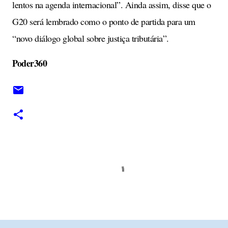
lentos na agenda internacional”. Ainda assim, disse que o
G20 será lembrado como o ponto de partida para um
“novo diálogo global sobre justiça tributária”.
Poder360
C
o
m
e
n