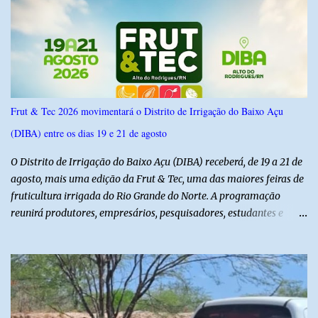
do Norte entre os dias 18 e 22 de junho de 2026. O levantamento
possui margem de erro de 2,5 pontos percentuais e nível de
confiança de 95%. Registro no TSE: RN-09520/2026
Frut & Tec 2026 movimentará o Distrito de Irrigação do Baixo Açu
(DIBA) entre os dias 19 e 21 de agosto
O Distrito de Irrigação do Baixo Açu (DIBA) receberá, de 19 a 21 de
agosto, mais uma edição da Frut & Tec, uma das maiores feiras de
fruticultura irrigada do Rio Grande do Norte. A programação
reunirá produtores, empresários, pesquisadores, estudantes e
profissionais do agronegócio, com palestras de especialistas,
visitas técnicas a campo e uma ampla exposição de empresas,
instituições e tecnologias voltadas ao setor. Além das atividades
técnicas, a feira contará com programação cultural. No dia 20 de
agosto, o público poderá prestigiar o show de humor com Mução,
seguido de apresentação musical de Vê Barreto. A Frut & Tec