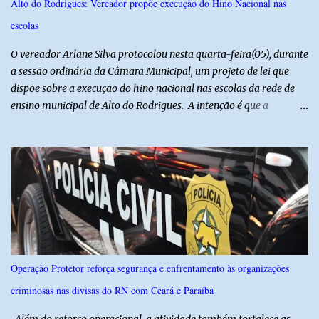
Alto do Rodrigues: Vereador propõe execução do Hino Nacional nas
na região na tentativa de localizar o veículo e identificar os
escolas
autores do assalto. Qualquer informação que possa ajudar na
localização da caminhonete ou na identificação dos suspeitos pode
O vereador Arlane Silva protocolou nesta quarta-feira(05), durante
ser repassad...
a sessão ordinária da Câmara Municipal, um projeto de lei que
dispõe sobre a execução do hino nacional nas escolas da rede de
ensino municipal de Alto do Rodrigues. A intenção é que a
execução do hino nas escolas seja como instrumento de
fortalecimento da educação cívica, do respeito aos símbolos
nacionais e da formação da cidadania. O projeto prevê ainda que
a execução do hino nacional ocorra uma vez por semana, em dia
definido pela Secretaria Municipal de Educação do município. É
previsto também que as escolas da rede de ensino público
municipal deverão promover a discussão das letras do Hino
Nacional Brasileiro de modo a estimular os estudantes interpretar
e debater o seu conteúdo. De acordo com o vereador, a Secretaria
Operação Protetor reforça segurança e enfrentamento às organizações
Municipal de Educação poderá expedir normas complementares
criminosas nas divisas do RN com Ceará e Paraíba
necessárias ao cumprimento da lei.