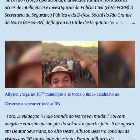
Além do reforço operacional, a atividade também fortalece as
ações de inteligência e investigação da Polícia Civil (Foto: PCRN) A
Secretaria da Segurança Pública e da Defesa Social do Rio Grande
do Norte (Sesed-RN) deflagrou na tarde desta quinta-feira, 6, mais
uma atividade da Operação P.R.O.T.E.T.O.R. (ou Operação Protetor)
– Divisas e Fronteiras, ação integrada voltada ao fortalecimento
da segurança pública para o enfrentamento de organizações
criminosas nos municípios localizados nas divisas do Rio Grande
do Norte com os estados do Ceará e da Paraíba. A mobilização,
com concentração e saída de equipes policiais, ocorreu às 16h, no
município de Baraúna, no Oeste potiguar. A operação reúne
efetivos da Polícia Militar do Rio Grande do Norte, da Polícia Civil
do Rio Grande do Norte e da Polícia Militar do Ceará, reforçando a
Allyson chega ao 167º município e se torna o único candidato ao
atuação integrada entre as forças de segurança e intensificando o
Governo a percorrer todo o RN
combate à criminalidade nas áreas de fronteira interestadual. As
ações também contemplam os...
Foto: Divulgação “O Rio Grande do Norte vai mudar.” Foi com
alegria e emoção que ao pôr do sol desta quarta-feira, 5 de agosto,
em Doutor Severiano, no Alto Oeste, Allyson Bezerra concluiu as
visitas aos 167 municípios do estado. Foram milhares de