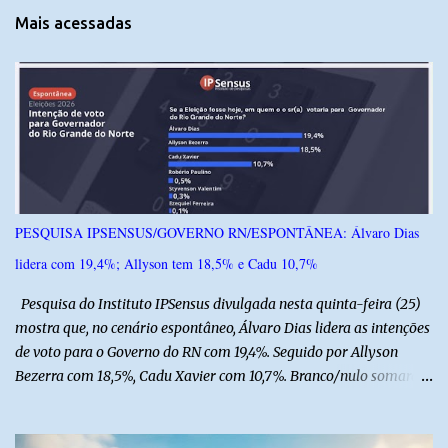
t
Mais acessadas
á
r
i
o
s
PESQUISA IPSENSUS/GOVERNO RN/ESPONTÂNEA: Álvaro Dias
lidera com 19,4%; Allyson tem 18,5% e Cadu 10,7%
Pesquisa do Instituto IPSensus divulgada nesta quinta-feira (25)
mostra que, no cenário espontâneo, Álvaro Dias lidera as intenções
de voto para o Governo do RN com 19,4%. Seguido por Allyson
Bezerra com 18,5%, Cadu Xavier com 10,7%. Branco/nulo somaram
6,4% e outros 43,8% não souberam responder. A pesquisa
IPSsensus ouviu 1.500 eleitores em todas as regiões do Rio Grande