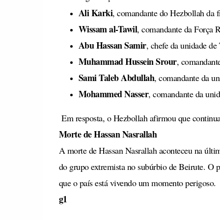
Ali Karki
, comandante do Hezbollah da fr
Wissam al-Tawil
, comandante da Força 
Abu Hassan Samir
, chefe da unidade d
Muhammad Hussein Srour
, comandant
Sami Taleb Abdullah
, comandante da un
Mohammed Nasser
, comandante da uni
Em resposta, o Hezbollah afirmou que continuari
Morte de Hassan Nasrallah
A morte de Hassan Nasrallah aconteceu na última
do grupo extremista no subúrbio de Beirute. O pr
que o país está vivendo um momento perigoso.
g1