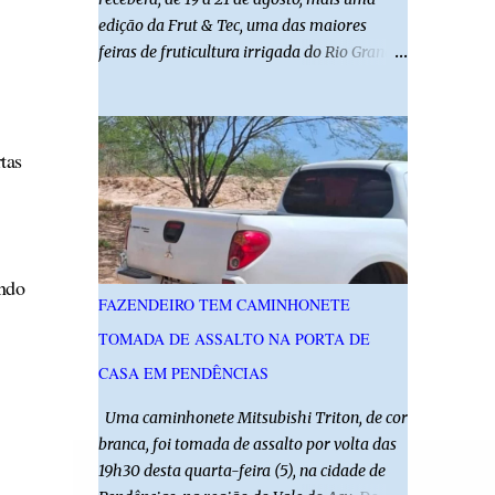
edição da Frut & Tec, uma das maiores
feiras de fruticultura irrigada do Rio Grande
do Norte. A programação reunirá
produtores, empresários, pesquisadores,
estudantes e profissionais do agronegócio,
tas
com palestras de especialistas, visitas
técnicas a campo e uma ampla exposição de
empresas, instituições e tecnologias voltadas
ao setor. Além das atividades técnicas, a
feira contará com programação cultural. No
ando
dia 20 de agosto, o público poderá prestigiar
FAZENDEIRO TEM CAMINHONETE
o show de humor com Mução, seguido de
TOMADA DE ASSALTO NA PORTA DE
apresentação musical de Vê Barreto. A Frut
& Tec reforça a importância do Distrito de
CASA EM PENDÊNCIAS
Irrigação do Baixo Açu como referência na
Uma caminhonete Mitsubishi Triton, de cor
fruticultura irrigada, promovendo
branca, foi tomada de assalto por volta das
conhecimento, inovação e oportunidades
19h30 desta quarta-feira (5), na cidade de
para o desenvolvimento do agronegócio