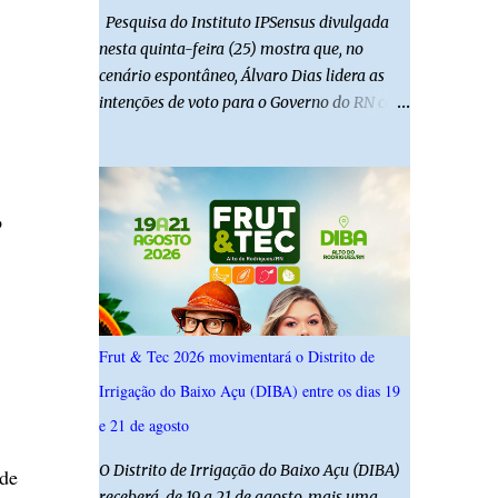
Pesquisa do Instituto IPSensus divulgada
nesta quinta-feira (25) mostra que, no
cenário espontâneo, Álvaro Dias lidera as
intenções de voto para o Governo do RN com
19,4%. Seguido por Allyson Bezerra com
18,5%, Cadu Xavier com 10,7%. Branco/nulo
somaram 6,4% e outros 43,8% não
souberam responder. A pesquisa IPSsensus
o
ouviu 1.500 eleitores em todas as regiões do
Rio Grande do Norte entre os dias 18 e 22 de
junho de 2026. O levantamento possui
margem de erro de 2,5 pontos percentuais e
nível de confiança de 95%. Registro no TSE:
Frut & Tec 2026 movimentará o Distrito de
RN-09520/2026
Irrigação do Baixo Açu (DIBA) entre os dias 19
e 21 de agosto
O Distrito de Irrigação do Baixo Açu (DIBA)
sde
receberá, de 19 a 21 de agosto, mais uma