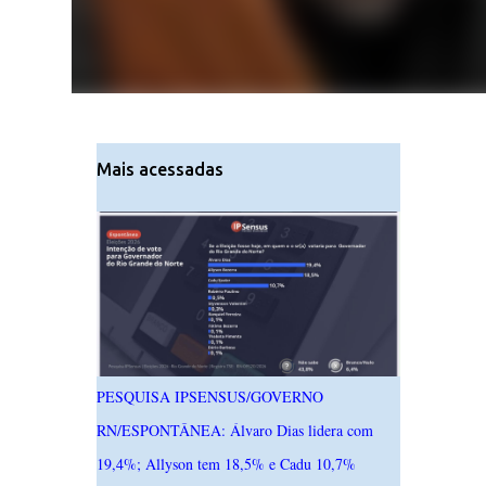
Mais acessadas
PESQUISA IPSENSUS/GOVERNO
RN/ESPONTÂNEA: Álvaro Dias lidera com
19,4%; Allyson tem 18,5% e Cadu 10,7%