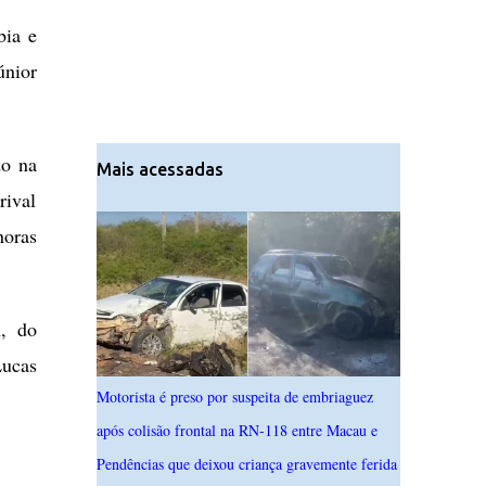
bia e
únior
do na
Mais acessadas
rival
horas
n, do
Lucas
Motorista é preso por suspeita de embriaguez
após colisão frontal na RN-118 entre Macau e
Pendências que deixou criança gravemente ferida