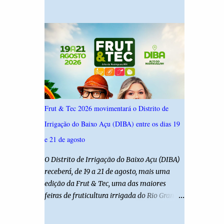
19,4%. Seguido por Allyson Bezerra com
criança é filha de um policial militar. PM
18,5%, Cadu Xavier com 10,7%. Branco/nulo
reforça alerta sobre álcool e direção Em
somaram 6,4% e outros 43,8% não
nota, a Polícia Militar manifestou
souberam responder. A pesquisa IPSsensus
solidariedade à vítima e aos familiares e
ouviu 1.500 eleitores em todas as regiões do
destacou q...
Rio Grande do Norte entre os dias 18 e 22 de
junho de 2026. O levantamento possui
margem de erro de 2,5 pontos percentuais e
nível de confiança de 95%. Registro no TSE:
Frut & Tec 2026 movimentará o Distrito de
RN-09520/2026
Irrigação do Baixo Açu (DIBA) entre os dias 19
e 21 de agosto
O Distrito de Irrigação do Baixo Açu (DIBA)
receberá, de 19 a 21 de agosto, mais uma
edição da Frut & Tec, uma das maiores
feiras de fruticultura irrigada do Rio Grande
do Norte. A programação reunirá
produtores, empresários, pesquisadores,