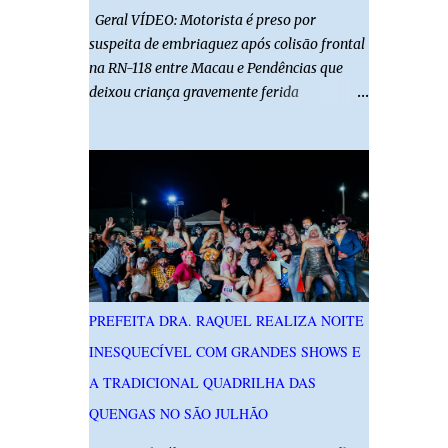
Geral VÍDEO: Motorista é preso por
suspeita de embriaguez após colisão frontal
na RN-118 entre Macau e Pendências que
deixou criança gravemente ferida
01/08/2026 14h52 Imagens: Via Certa Natal
Foto: Reprodução Um motorista foi preso
em flagrante por suspeita de dirigir
embriagado após um acidente que deixou
uma criança de 11 anos gravemente ferida
na manhã deste sábado (1º), na RN-118,
entre Macau e Pendências. Segundo a Polícia
Militar, dois carros que seguiam em sentidos
opostos bateram de frente. Um dos
PREFEITA DRA. RAQUEL REALIZA NOITE
condutores apresentava sinais de
INESQUECÍVEL COM GRANDES SHOWS E
embriaguez, foi levado ao Hospital Regional
Tarcísio Maia, em Mossoró, e autuado em
A TRADICIONAL QUADRILHA DAS
flagrante. O exame pericial para confirmar a
QUENGAS NO SÃO JULHÃO
presença de álcool no organismo está em