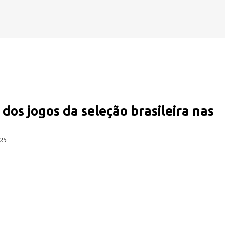
Pular para o conteúdo principal
dos jogos da seleção brasileira nas
025